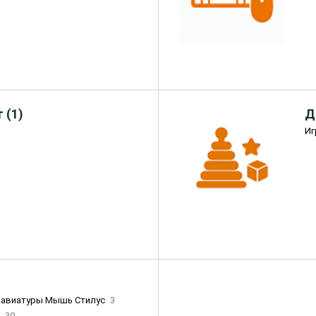
 (1)
Д
Иг
лавиатуры Мышь Стилус
3
и
30