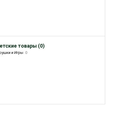
етские товары (0)
рушки и Игры
0