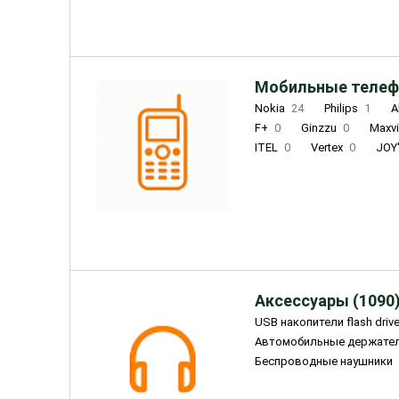
Мобильные телеф
Nokia
24
Philips
1
A
F+
0
Ginzzu
0
Maxv
ITEL
0
Vertex
0
JOY
Ulefone
0
Panasonic
0
Wigor
0
CAT
0
IRBI
Olmio
23
Fontel
15
Аксессуары (1090
USB накопители flash driv
Автомобильные держате
Беспроводные наушники
Внешние жесткие диски