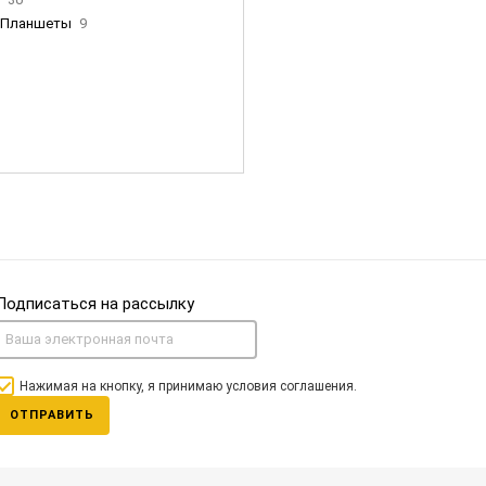
Планшеты
9
ны Apple
35
Фен Dyson
0
nigerz и тд
31
Часы
0
Подписаться на рассылку
Нажимая на кнопку, я принимаю условия соглашения.
ОТПРАВИТЬ