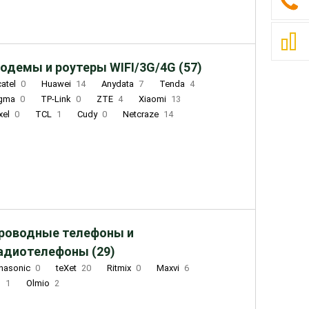
одемы и роутеры WIFI/3G/4G (57)
catel
0
Huawei
14
Anydata
7
Tenda
4
igma
0
TP-Link
0
ZTE
4
Xiaomi
13
xel
0
TCL
1
Cudy
0
Netcraze
14
роводные телефоны и
адиотелефоны (29)
nasonic
0
teXet
20
Ritmix
0
Maxvi
6
Q
1
Olmio
2