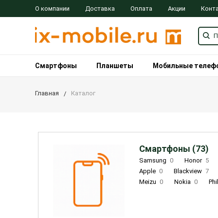
О компании
Доставка
Оплата
Акции
Конт
Смартфоны
Планшеты
Мобильные телеф
Главная
Каталог
Смартфоны (73)
Samsung
0
Honor
5
Apple
0
Blackview
7
Meizu
0
Nokia
0
Phi
Oukitel
0
OPPO
0
Re
INOI
1
ZTE
0
TCL
0
Coolpad
2