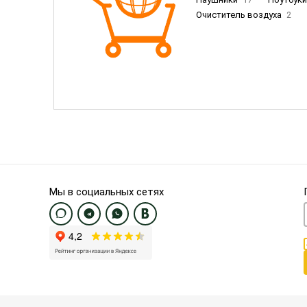
Очиститель воздуха
2
Пылесосы
9
Смартфо
Смартфоны Samsung
20
Смартфоны OnePlus/Pixel/U
Электронные книги EU
3
Мы в социальных сетях