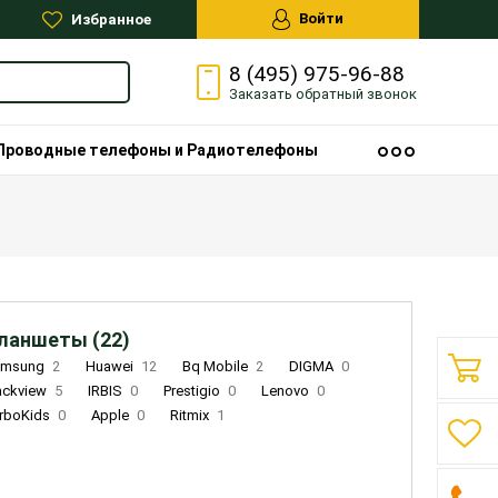
Войти
Избранное
8 (495) 975-96-88
Заказать
обратный
звонок
Проводные телефоны и Радиотелефоны
ланшеты (22)
amsung
2
Huawei
12
Bq Mobile
2
DIGMA
0
ackview
5
IRBIS
0
Prestigio
0
Lenovo
0
rboKids
0
Apple
0
Ritmix
1