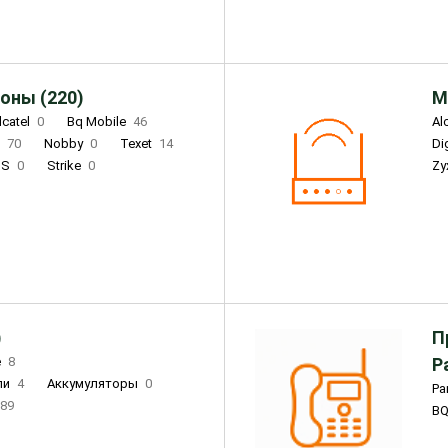
оны (220)
М
lcatel
0
Bq Mobile
46
Al
i
70
Nobby
0
Texet
14
D
'S
0
Strike
0
Zy
DIGMA
0
INOI
15
S
0
DIZO
0
Corn
0
Xenium
12
)
П
e
8
Р
ли
4
Аккумуляторы
0
Pa
89
B
3