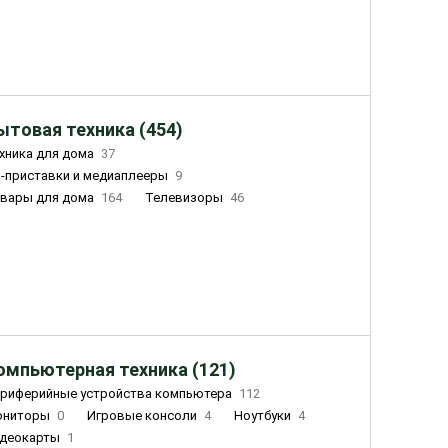
ытовая техника (454)
хника для дома
37
-приставки и медиаплееры
9
вары для дома
164
Телевизоры
46
ный дом
155
Чайники
23
лажнители воздуха
20
омпьютерная техника (121)
риферийные устройства компьютера
112
ониторы
0
Игровые консоли
4
Ноутбуки
4
деокарты
1