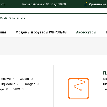
Сравнение
Часы работы: с 10.00 до 19.00
акты
оны
Модемы и роутеры WIFI/3G/4G
Аксессуары
П
Huawei
4
Xiaomi
21
S
Bq Mobile
2
Doogee
0
Bl
lips
0
VIVO
0
Tu
alme
9
Remade
0
Infinix
4
Tecno
18