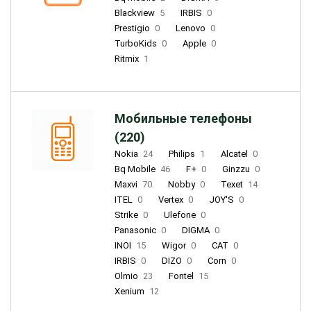
Blackview
5
IRBIS
0
Prestigio
0
Lenovo
0
TurboKids
0
Apple
0
Ritmix
1
Мобильные телефоны
(220)
Nokia
24
Philips
1
Alcatel
0
Bq Mobile
46
F+
0
Ginzzu
0
Maxvi
70
Nobby
0
Texet
14
ITEL
0
Vertex
0
JOY'S
0
Strike
0
Ulefone
0
Panasonic
0
DIGMA
0
INOI
15
Wigor
0
CAT
0
IRBIS
0
DIZO
0
Corn
0
Olmio
23
Fontel
15
Xenium
12