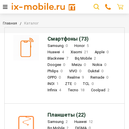
Главная
Каталог
Смартфоны (73)
Samsung
0
Honor
5
Huawei
4
Xiaomi
21
Apple
0
Blackview
7
Bq Mobile
2
Doogee
0
Meizu
0
Nokia
0
Philips
0
VIVO
0
Oukitel
0
OPPO
0
Realme
9
Remade
0
INOI
1
ZTE
0
TCL
0
Infinix
4
Tecno
18
Coolpad
2
Планшеты (22)
Samsung
2
Huawei
12
Bq Mobile
2
DIGMA
0