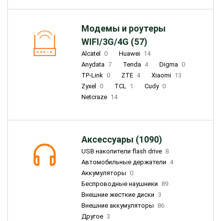
Модемы и роутеры
WIFI/3G/4G (57)
Alcatel
0
Huawei
14
Anydata
7
Tenda
4
Digma
0
TP-Link
0
ZTE
4
Xiaomi
13
Zyxel
0
TCL
1
Cudy
0
Netcraze
14
Аксессуары (1090)
USB накопители flash drive
8
Автомобильные держатели
4
Аккумуляторы
0
Беспроводные наушники
89
Внешние жесткие диски
3
Внешние аккумуляторы
86
Другое
3