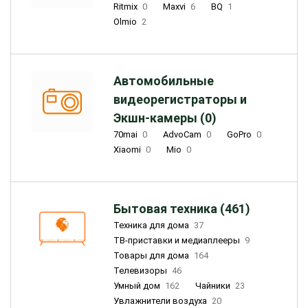
Ritmix
0
Maxvi
6
BQ
1
Olmio
2
Автомобильные
видеорегистраторы и
Экшн-камеры (0)
70mai
0
AdvoCam
0
GoPro
0
Xiaomi
0
Mio
0
Бытовая техника (461)
Техника для дома
37
ТВ-приставки и медиаплееры
9
Товары для дома
164
Телевизоры
46
Умный дом
162
Чайники
23
Увлажнители воздуха
20