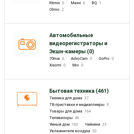
Ritmix
0
Maxvi
6
BQ
1
Olmio
2
Автомобильные
видеорегистраторы и
Экшн-камеры (0)
70mai
0
AdvoCam
0
GoPro
0
Xiaomi
0
Mio
0
Бытовая техника (461)
Техника для дома
37
ТВ-приставки и медиаплееры
9
Товары для дома
164
Телевизоры
46
Умный дом
162
Чайники
23
Увлажнители воздуха
20