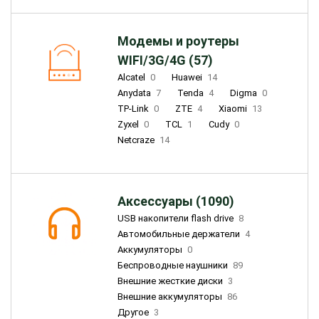
Модемы и роутеры
WIFI/3G/4G (57)
Alcatel
0
Huawei
14
Anydata
7
Tenda
4
Digma
0
TP-Link
0
ZTE
4
Xiaomi
13
Zyxel
0
TCL
1
Cudy
0
Netcraze
14
Аксессуары (1090)
USB накопители flash drive
8
Автомобильные держатели
4
Аккумуляторы
0
Беспроводные наушники
89
Внешние жесткие диски
3
Внешние аккумуляторы
86
Другое
3