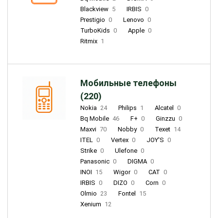
Blackview
5
IRBIS
0
Prestigio
0
Lenovo
0
TurboKids
0
Apple
0
Ritmix
1
Мобильные телефоны
(220)
Nokia
24
Philips
1
Alcatel
0
Bq Mobile
46
F+
0
Ginzzu
0
Maxvi
70
Nobby
0
Texet
14
ITEL
0
Vertex
0
JOY'S
0
Strike
0
Ulefone
0
Panasonic
0
DIGMA
0
INOI
15
Wigor
0
CAT
0
IRBIS
0
DIZO
0
Corn
0
Olmio
23
Fontel
15
Xenium
12