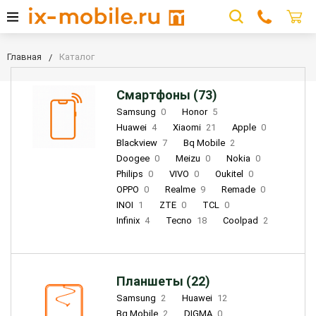
Главная
Каталог
Смартфоны (73)
Samsung
0
Honor
5
Huawei
4
Xiaomi
21
Apple
0
Blackview
7
Bq Mobile
2
Doogee
0
Meizu
0
Nokia
0
Philips
0
VIVO
0
Oukitel
0
OPPO
0
Realme
9
Remade
0
INOI
1
ZTE
0
TCL
0
Infinix
4
Tecno
18
Coolpad
2
Планшеты (22)
Samsung
2
Huawei
12
Bq Mobile
2
DIGMA
0