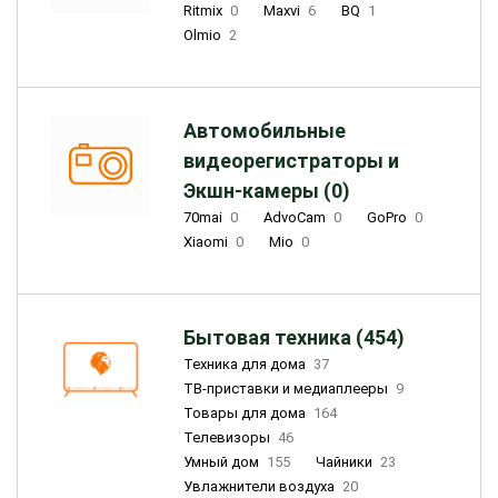
Ritmix
0
Maxvi
6
BQ
1
Olmio
2
Автомобильные
видеорегистраторы и
Экшн-камеры (0)
70mai
0
AdvoCam
0
GoPro
0
Xiaomi
0
Mio
0
Бытовая техника (454)
Техника для дома
37
ТВ-приставки и медиаплееры
9
Товары для дома
164
Телевизоры
46
Умный дом
155
Чайники
23
Увлажнители воздуха
20