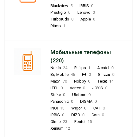
Blackview
5
IRBIS
0
Prestigio
0
Lenovo
0
TurboKids
0
Apple
0
Ritmix
1
Мобильные телефоны
(220)
Nokia
24
Philips
1
Alcatel
0
Bq Mobile
46
F+
0
Ginzzu
0
Maxvi
70
Nobby
0
Texet
14
ITEL
0
Vertex
0
JOY'S
0
Strike
0
Ulefone
0
Panasonic
0
DIGMA
0
INOI
15
Wigor
0
CAT
0
IRBIS
0
DIZO
0
Corn
0
Olmio
23
Fontel
15
Xenium
12