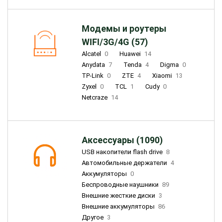
Модемы и роутеры
WIFI/3G/4G (57)
Alcatel
0
Huawei
14
Anydata
7
Tenda
4
Digma
0
TP-Link
0
ZTE
4
Xiaomi
13
Zyxel
0
TCL
1
Cudy
0
Netcraze
14
Аксессуары (1090)
USB накопители flash drive
8
Автомобильные держатели
4
Аккумуляторы
0
Беспроводные наушники
89
Внешние жесткие диски
3
Внешние аккумуляторы
86
Другое
3