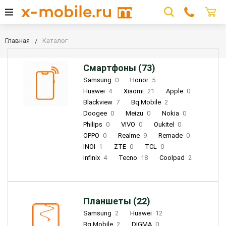
Главная
Каталог
Смартфоны (73)
Samsung
0
Honor
5
Huawei
4
Xiaomi
21
Apple
0
Blackview
7
Bq Mobile
2
Doogee
0
Meizu
0
Nokia
0
Philips
0
VIVO
0
Oukitel
0
OPPO
0
Realme
9
Remade
0
INOI
1
ZTE
0
TCL
0
Infinix
4
Tecno
18
Coolpad
2
Планшеты (22)
Samsung
2
Huawei
12
Bq Mobile
2
DIGMA
0