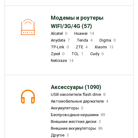
Модемы и роутеры
WIFI/3G/4G (57)
Alcatel
0
Huawei
14
Anydata
7
Tenda
4
Digma
0
TP-Link
0
ZTE
4
Xiaomi
13
Zyxel
0
TCL
1
Cudy
0
Netcraze
14
Аксессуары (1090)
USB накопители flash drive
8
Автомобильные держатели
4
Аккумуляторы
0
Беспроводные наушники
89
Внешние жесткие диски
3
Внешние аккумуляторы
86
Другое
3