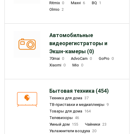
Ritmix
0
Maxvi
6
BQ
1
Olmio
2
Автомобильные
видеорегистраторы и
Экшн-камеры (0)
70mai
0
AdvoCam
0
GoPro
0
Xiaomi
0
Mio
0
Бытовая техника (454)
Техника для дома
37
ТВ-приставки и медиаплееры
9
Товары для дома
164
Телевизоры
46
Умный дом
155
Чайники
23
Увлажнители воздуха
20