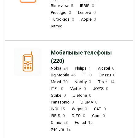
Blackview
5
IRBIS
0
Prestigio
0
Lenovo
0
TurboKids
0
Apple
0
Ritmix
1
Мобильные телефоны
(220)
Nokia
24
Philips
1
Alcatel
0
Bq Mobile
46
F+
0
Ginzzu
0
Maxvi
70
Nobby
0
Texet
14
ITEL
0
Vertex
0
JOY'S
0
Strike
0
Ulefone
0
Panasonic
0
DIGMA
0
INOI
15
Wigor
0
CAT
0
IRBIS
0
DIZO
0
Corn
0
Olmio
23
Fontel
15
Xenium
12