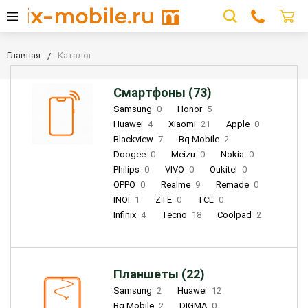
Главная
Каталог
Смартфоны (73)
Samsung
0
Honor
5
Huawei
4
Xiaomi
21
Apple
0
Blackview
7
Bq Mobile
2
Doogee
0
Meizu
0
Nokia
0
Philips
0
VIVO
0
Oukitel
0
OPPO
0
Realme
9
Remade
0
INOI
1
ZTE
0
TCL
0
Infinix
4
Tecno
18
Coolpad
2
Планшеты (22)
Samsung
2
Huawei
12
Bq Mobile
2
DIGMA
0