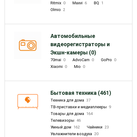
Ritmix
0
Maxvi
6
BQ
1
Olmio
2
Автомобильные
видеорегистраторы и
Экшн-камеры (0)
70mai
0
AdvoCam
0
GoPro
0
Xiaomi
0
Mio
0
Бытовая техника (461)
Техника для дома
37
ТВ-приставки и медиаплееры
9
Товары для дома
164
Телевизоры
46
Умный дом
162
Чайники
23
Увлажнители воздуха
20