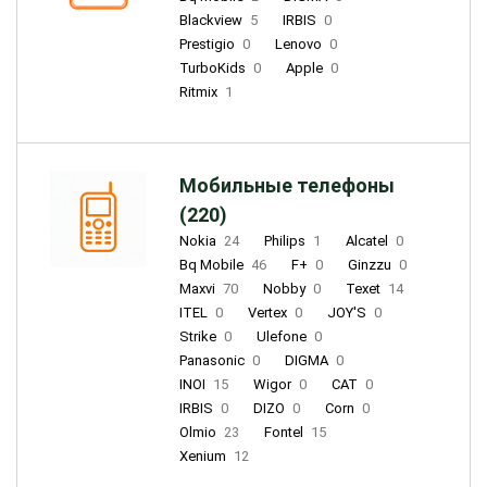
Blackview
5
IRBIS
0
Prestigio
0
Lenovo
0
TurboKids
0
Apple
0
Ritmix
1
Мобильные телефоны
(220)
Nokia
24
Philips
1
Alcatel
0
Bq Mobile
46
F+
0
Ginzzu
0
Maxvi
70
Nobby
0
Texet
14
ITEL
0
Vertex
0
JOY'S
0
Strike
0
Ulefone
0
Panasonic
0
DIGMA
0
INOI
15
Wigor
0
CAT
0
IRBIS
0
DIZO
0
Corn
0
Olmio
23
Fontel
15
Xenium
12