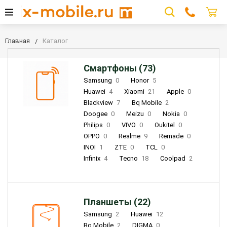
Главная
Каталог
Смартфоны (73)
Samsung
0
Honor
5
Huawei
4
Xiaomi
21
Apple
0
Blackview
7
Bq Mobile
2
Doogee
0
Meizu
0
Nokia
0
Philips
0
VIVO
0
Oukitel
0
OPPO
0
Realme
9
Remade
0
INOI
1
ZTE
0
TCL
0
Infinix
4
Tecno
18
Coolpad
2
Планшеты (22)
Samsung
2
Huawei
12
Bq Mobile
2
DIGMA
0