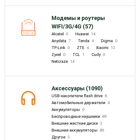
Модемы и роутеры
WIFI/3G/4G (57)
Alcatel
0
Huawei
14
Anydata
7
Tenda
4
Digma
0
TP-Link
0
ZTE
4
Xiaomi
13
Zyxel
0
TCL
1
Cudy
0
Netcraze
14
Аксессуары (1090)
USB накопители flash drive
8
Автомобильные держатели
4
Аккумуляторы
0
Беспроводные наушники
89
Внешние жесткие диски
3
Внешние аккумуляторы
86
Другое
3