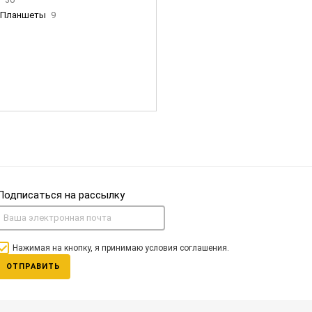
Планшеты
9
ны Apple
35
Фен Dyson
0
nigerz и тд
31
Часы
0
Подписаться на рассылку
Нажимая на кнопку, я принимаю условия соглашения.
ОТПРАВИТЬ