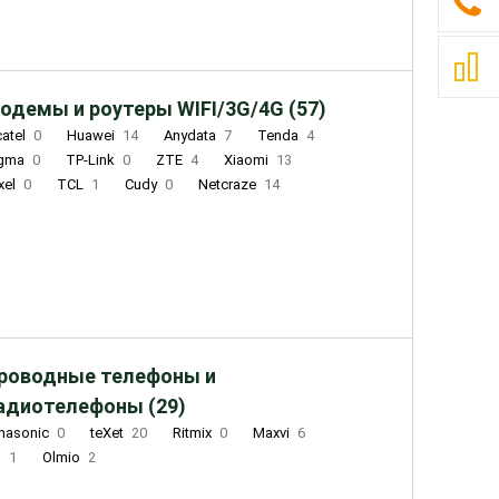
одемы и роутеры WIFI/3G/4G (57)
catel
0
Huawei
14
Anydata
7
Tenda
4
igma
0
TP-Link
0
ZTE
4
Xiaomi
13
xel
0
TCL
1
Cudy
0
Netcraze
14
роводные телефоны и
адиотелефоны (29)
nasonic
0
teXet
20
Ritmix
0
Maxvi
6
Q
1
Olmio
2