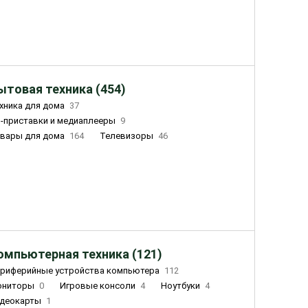
ытовая техника (454)
хника для дома
37
-приставки и медиаплееры
9
вары для дома
164
Телевизоры
46
ный дом
155
Чайники
23
лажнители воздуха
20
омпьютерная техника (121)
риферийные устройства компьютера
112
ониторы
0
Игровые консоли
4
Ноутбуки
4
деокарты
1