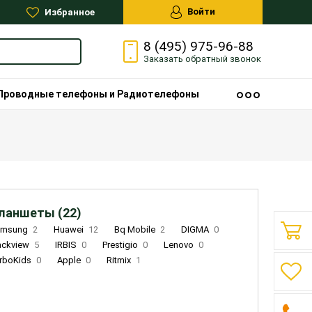
Войти
Избранное
8 (495) 975-96-88
Заказать
обратный
звонок
Проводные телефоны и Радиотелефоны
ланшеты (22)
amsung
2
Huawei
12
Bq Mobile
2
DIGMA
0
ackview
5
IRBIS
0
Prestigio
0
Lenovo
0
rboKids
0
Apple
0
Ritmix
1