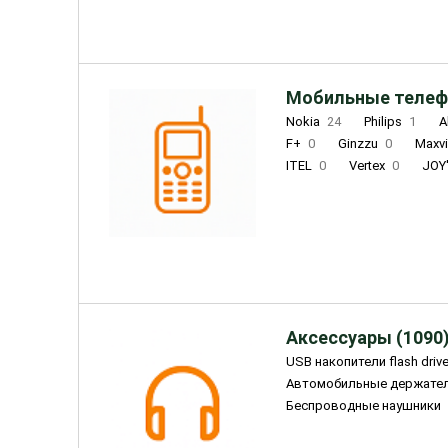
Мобильные телеф
Nokia
24
Philips
1
A
F+
0
Ginzzu
0
Maxv
ITEL
0
Vertex
0
JOY
Ulefone
0
Panasonic
0
Wigor
0
CAT
0
IRBI
Olmio
23
Fontel
15
Аксессуары (1090
USB накопители flash driv
Автомобильные держате
Беспроводные наушники
Внешние жесткие диски