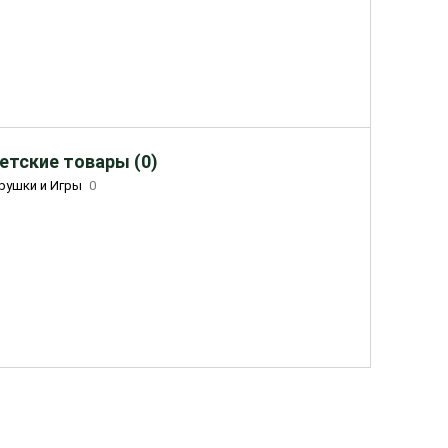
етские товары (0)
рушки и Игры
0