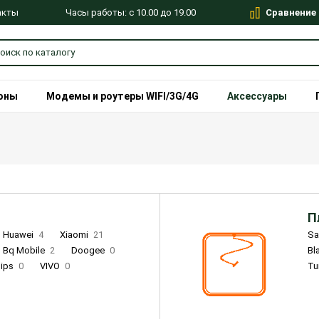
Сравнение
Часы работы: с 10.00 до 19.00
акты
оны
Модемы и роутеры WIFI/3G/4G
Аксессуары
П
Huawei
4
Xiaomi
21
S
Bq Mobile
2
Doogee
0
Bl
lips
0
VIVO
0
Tu
alme
9
Remade
0
Infinix
4
Tecno
18