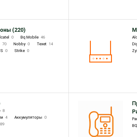
оны (220)
М
lcatel
0
Bq Mobile
46
Al
i
70
Nobby
0
Texet
14
D
'S
0
Strike
0
Zy
DIGMA
0
INOI
15
S
0
DIZO
0
Corn
0
Xenium
12
)
П
e
8
Р
ли
4
Аккумуляторы
0
Pa
89
B
3