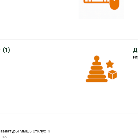
 (1)
Д
Иг
лавиатуры Мышь Стилус
3
и
30