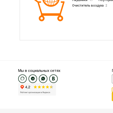
Очиститель воздуха
2
Пылесосы
9
Смартфо
Смартфоны Samsung
20
Смартфоны OnePlus/Pixel/U
Электронные книги EU
3
Мы в социальных сетях