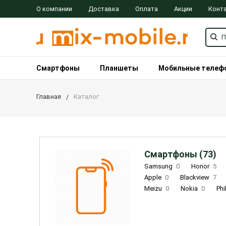
О компании
Доставка
Оплата
Акции
Конт
Смартфоны
Планшеты
Мобильные телеф
Главная
Каталог
Смартфоны (73)
Samsung
0
Honor
5
Apple
0
Blackview
7
Meizu
0
Nokia
0
Phi
Oukitel
0
OPPO
0
Re
INOI
1
ZTE
0
TCL
0
Coolpad
2