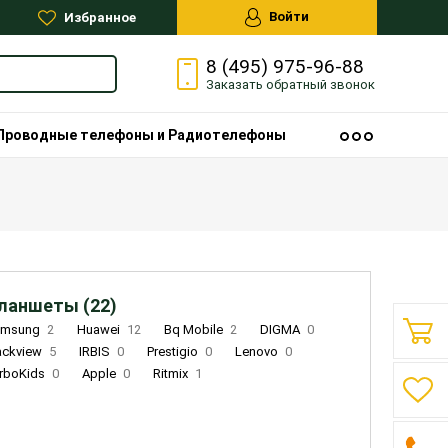
Войти
Избранное
8 (495) 975-96-88
Заказать
обратный
звонок
Проводные телефоны и Радиотелефоны
ланшеты (22)
amsung
2
Huawei
12
Bq Mobile
2
DIGMA
0
ackview
5
IRBIS
0
Prestigio
0
Lenovo
0
rboKids
0
Apple
0
Ritmix
1