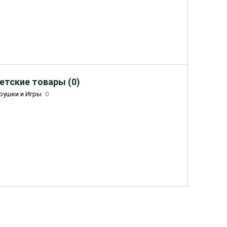
етские товары (0)
рушки и Игры
0