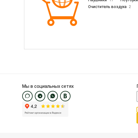
Очиститель воздуха
2
Пылесосы
9
Смартфо
Смартфоны Samsung
20
Смартфоны OnePlus/Pixel/U
Электронные книги EU
3
Мы в социальных сетях