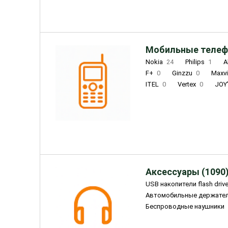
Мобильные телеф
Nokia
24
Philips
1
A
F+
0
Ginzzu
0
Maxv
ITEL
0
Vertex
0
JOY
Ulefone
0
Panasonic
0
Wigor
0
CAT
0
IRBI
Olmio
23
Fontel
15
Аксессуары (1090
USB накопители flash driv
Автомобильные держате
Беспроводные наушники
Внешние жесткие диски