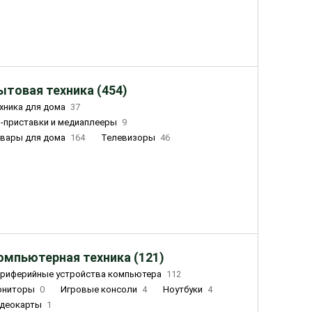
ытовая техника (454)
хника для дома
37
-приставки и медиаплееры
9
вары для дома
164
Телевизоры
46
ный дом
155
Чайники
23
лажнители воздуха
20
омпьютерная техника (121)
риферийные устройства компьютера
112
ониторы
0
Игровые консоли
4
Ноутбуки
4
деокарты
1