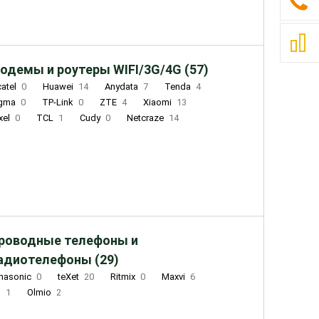
одемы и роутеры WIFI/3G/4G (57)
catel
0
Huawei
14
Anydata
7
Tenda
4
igma
0
TP-Link
0
ZTE
4
Xiaomi
13
xel
0
TCL
1
Cudy
0
Netcraze
14
роводные телефоны и
адиотелефоны (29)
nasonic
0
teXet
20
Ritmix
0
Maxvi
6
Q
1
Olmio
2