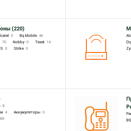
оны (220)
М
lcatel
0
Bq Mobile
46
Al
i
70
Nobby
0
Texet
14
D
'S
0
Strike
0
Zy
DIGMA
0
INOI
15
S
0
DIZO
0
Corn
0
Xenium
12
)
П
e
8
Р
ли
4
Аккумуляторы
0
Pa
89
B
3