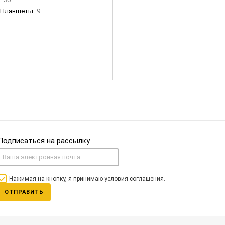
Планшеты
9
ны Apple
35
Фен Dyson
0
nigerz и тд
31
Часы
0
Подписаться на рассылку
Нажимая на кнопку, я принимаю условия соглашения.
ОТПРАВИТЬ