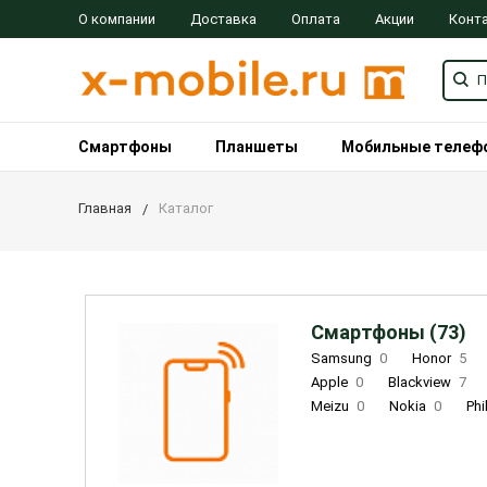
О компании
Доставка
Оплата
Акции
Конт
Смартфоны
Планшеты
Мобильные телеф
Главная
Каталог
Смартфоны (73)
Samsung
0
Honor
5
Apple
0
Blackview
7
Meizu
0
Nokia
0
Phi
Oukitel
0
OPPO
0
Re
INOI
1
ZTE
0
TCL
0
Coolpad
2