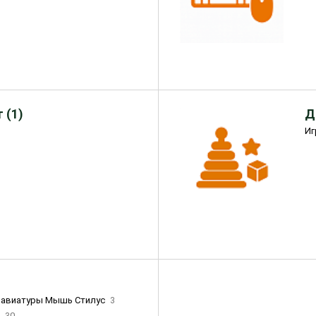
 (1)
Д
Иг
лавиатуры Мышь Стилус
3
и
30