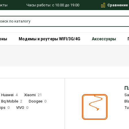
Сравнение
Часы работы: с 10.00 до 19.00
акты
оны
Модемы и роутеры WIFI/3G/4G
Аксессуары
П
Huawei
4
Xiaomi
21
S
Bq Mobile
2
Doogee
0
Bl
lips
0
VIVO
0
Tu
alme
9
Remade
0
Infinix
4
Tecno
18