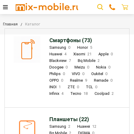
Главная
Каталог
Смартфоны (73)
Samsung
0
Honor
5
Huawei
4
Xiaomi
21
Apple
0
Blackview
7
Bq Mobile
2
Doogee
0
Meizu
0
Nokia
0
Philips
0
VIVO
0
Oukitel
0
OPPO
0
Realme
9
Remade
0
INOI
1
ZTE
0
TCL
0
Infinix
4
Tecno
18
Coolpad
2
Планшеты (22)
Samsung
2
Huawei
12
Bq Mobile
2
DIGMA
0