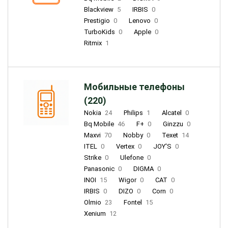
Blackview
5
IRBIS
0
Prestigio
0
Lenovo
0
TurboKids
0
Apple
0
Ritmix
1
Мобильные телефоны
(220)
Nokia
24
Philips
1
Alcatel
0
Bq Mobile
46
F+
0
Ginzzu
0
Maxvi
70
Nobby
0
Texet
14
ITEL
0
Vertex
0
JOY'S
0
Strike
0
Ulefone
0
Panasonic
0
DIGMA
0
INOI
15
Wigor
0
CAT
0
IRBIS
0
DIZO
0
Corn
0
Olmio
23
Fontel
15
Xenium
12