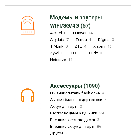
Модемы и роутеры
WIFI/3G/4G (57)
Alcatel
0
Huawei
14
Anydata
7
Tenda
4
Digma
0
TP-Link
0
ZTE
4
Xiaomi
13
Zyxel
0
TCL
1
Cudy
0
Netcraze
14
Аксессуары (1090)
USB накопители flash drive
8
Автомобильные держатели
4
Аккумуляторы
0
Беспроводные наушники
89
Внешние жесткие диски
3
Внешние аккумуляторы
86
Другое
3