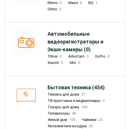
Ritmix
0
Maxvi
6
BQ
1
Olmio
2
Автомобильные
видеорегистраторы и
Экшн-камеры (0)
70mai
0
AdvoCam
0
GoPro
0
Xiaomi
0
Mio
0
Бытовая техника (454)
Техника для дома
37
ТВ-приставки и медиаплееры
9
Товары для дома
164
Телевизоры
46
Умный дом
155
Чайники
23
Увлажнители воздуха
20