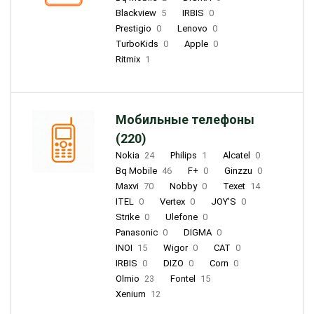
Blackview
5
IRBIS
0
Prestigio
0
Lenovo
0
TurboKids
0
Apple
0
Ritmix
1
Мобильные телефоны
(220)
Nokia
24
Philips
1
Alcatel
0
Bq Mobile
46
F+
0
Ginzzu
0
Maxvi
70
Nobby
0
Texet
14
ITEL
0
Vertex
0
JOY'S
0
Strike
0
Ulefone
0
Panasonic
0
DIGMA
0
INOI
15
Wigor
0
CAT
0
IRBIS
0
DIZO
0
Corn
0
Olmio
23
Fontel
15
Xenium
12