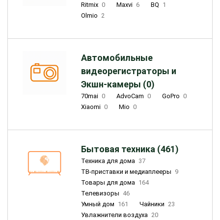
Ritmix
0
Maxvi
6
BQ
1
Olmio
2
Автомобильные
видеорегистраторы и
Экшн-камеры (0)
70mai
0
AdvoCam
0
GoPro
0
Xiaomi
0
Mio
0
Бытовая техника (461)
Техника для дома
37
ТВ-приставки и медиаплееры
9
Товары для дома
164
Телевизоры
46
Умный дом
161
Чайники
23
Увлажнители воздуха
20