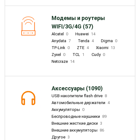
Модемы и роутеры
WIFI/3G/4G (57)
Alcatel
0
Huawei
14
Anydata
7
Tenda
4
Digma
0
TP-Link
0
ZTE
4
Xiaomi
13
Zyxel
0
TCL
1
Cudy
0
Netcraze
14
Аксессуары (1090)
USB накопители flash drive
8
Автомобильные держатели
4
Аккумуляторы
0
Беспроводные наушники
89
Внешние жесткие диски
3
Внешние аккумуляторы
86
Другое
3