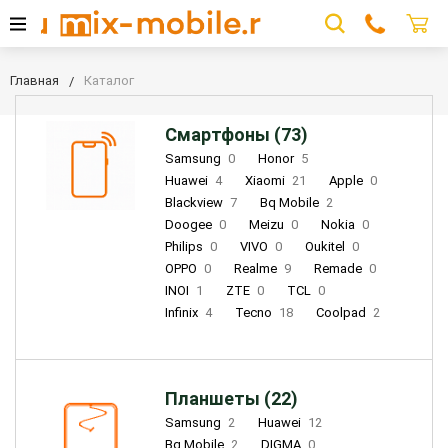
Главная
Каталог
Смартфоны (73)
Samsung
0
Honor
5
Huawei
4
Xiaomi
21
Apple
0
Blackview
7
Bq Mobile
2
Doogee
0
Meizu
0
Nokia
0
Philips
0
VIVO
0
Oukitel
0
OPPO
0
Realme
9
Remade
0
INOI
1
ZTE
0
TCL
0
Infinix
4
Tecno
18
Coolpad
2
Планшеты (22)
Samsung
2
Huawei
12
Bq Mobile
2
DIGMA
0