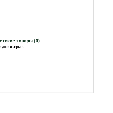
етские товары (0)
рушки и Игры
0