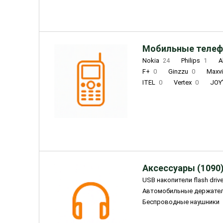
Мобильные телеф
Nokia
24
Philips
1
A
F+
0
Ginzzu
0
Maxv
ITEL
0
Vertex
0
JOY
Ulefone
0
Panasonic
0
Wigor
0
CAT
0
IRBI
Olmio
23
Fontel
15
Аксессуары (1090
USB накопители flash driv
Автомобильные держате
Беспроводные наушники
Внешние жесткие диски