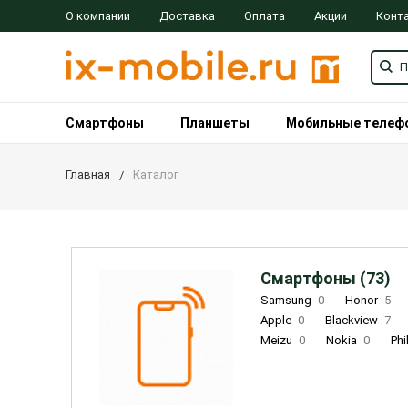
О компании
Доставка
Оплата
Акции
Конт
Смартфоны
Планшеты
Мобильные телеф
Главная
Каталог
Смартфоны (73)
Samsung
0
Honor
5
Apple
0
Blackview
7
Meizu
0
Nokia
0
Phi
Oukitel
0
OPPO
0
Re
INOI
1
ZTE
0
TCL
0
Coolpad
2