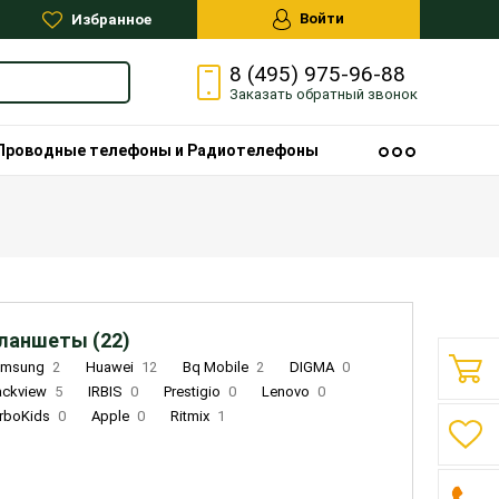
Войти
Избранное
8 (495) 975-96-88
Заказать
обратный
звонок
Проводные телефоны и Радиотелефоны
ланшеты (22)
amsung
2
Huawei
12
Bq Mobile
2
DIGMA
0
ackview
5
IRBIS
0
Prestigio
0
Lenovo
0
rboKids
0
Apple
0
Ritmix
1