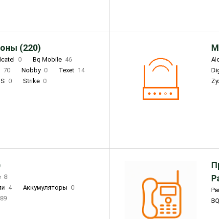
оны (220)
М
lcatel
0
Bq Mobile
46
Al
i
70
Nobby
0
Texet
14
D
'S
0
Strike
0
Zy
DIGMA
0
INOI
15
S
0
DIZO
0
Corn
0
Xenium
12
)
П
e
8
Р
ли
4
Аккумуляторы
0
Pa
89
B
3