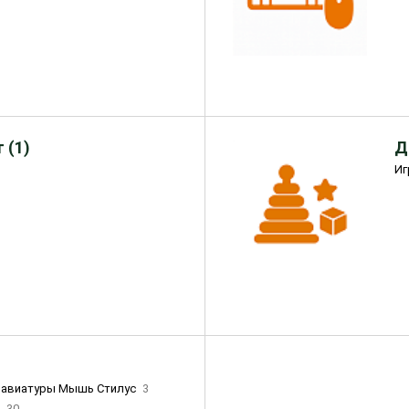
 (1)
Д
Иг
лавиатуры Мышь Стилус
3
и
30