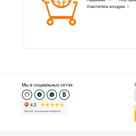
Очиститель воздуха
2
Пылесосы
9
Смартфо
Смартфоны Samsung
20
Смартфоны OnePlus/Pixel/U
Электронные книги EU
3
Мы в социальных сетях