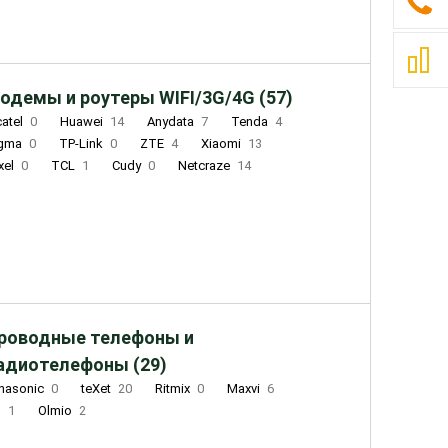
одемы и роутеры WIFI/3G/4G (57)
catel
0
Huawei
14
Anydata
7
Tenda
4
igma
0
TP-Link
0
ZTE
4
Xiaomi
13
xel
0
TCL
1
Cudy
0
Netcraze
14
роводные телефоны и
адиотелефоны (29)
nasonic
0
teXet
20
Ritmix
0
Maxvi
6
Q
1
Olmio
2