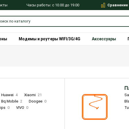
Сравнение
Часы работы: с 10.00 до 19.00
акты
оны
Модемы и роутеры WIFI/3G/4G
Аксессуары
П
Huawei
4
Xiaomi
21
S
Bq Mobile
2
Doogee
0
Bl
lips
0
VIVO
0
Tu
alme
9
Remade
0
Infinix
4
Tecno
18