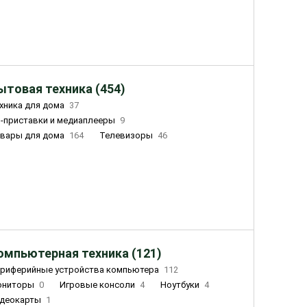
ытовая техника (454)
хника для дома
37
-приставки и медиаплееры
9
вары для дома
164
Телевизоры
46
ный дом
155
Чайники
23
лажнители воздуха
20
омпьютерная техника (121)
риферийные устройства компьютера
112
ониторы
0
Игровые консоли
4
Ноутбуки
4
деокарты
1