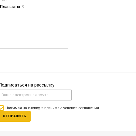
Планшеты
9
ны Apple
35
Фен Dyson
0
nigerz и тд
31
Часы
0
Подписаться на рассылку
Нажимая на кнопку, я принимаю условия соглашения.
ОТПРАВИТЬ