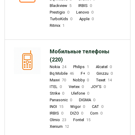
Blackview
5
IRBIS
0
Prestigio
0
Lenovo
0
TurboKids
0
Apple
0
Ritmix
1
Мобильные телефоны
(220)
Nokia
24
Philips
1
Alcatel
0
Bq Mobile
46
F+
0
Ginzzu
0
Maxvi
70
Nobby
0
Texet
14
ITEL
0
Vertex
0
JOY'S
0
Strike
0
Ulefone
0
Panasonic
0
DIGMA
0
INOI
15
Wigor
0
CAT
0
IRBIS
0
DIZO
0
Corn
0
Olmio
23
Fontel
15
Xenium
12