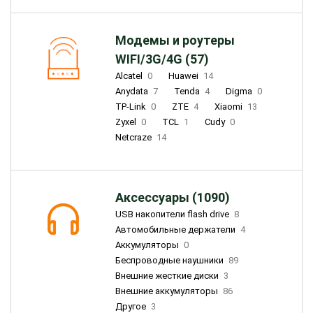
Модемы и роутеры
WIFI/3G/4G (57)
Alcatel
0
Huawei
14
Anydata
7
Tenda
4
Digma
0
TP-Link
0
ZTE
4
Xiaomi
13
Zyxel
0
TCL
1
Cudy
0
Netcraze
14
Аксессуары (1090)
USB накопители flash drive
8
Автомобильные держатели
4
Аккумуляторы
0
Беспроводные наушники
89
Внешние жесткие диски
3
Внешние аккумуляторы
86
Другое
3