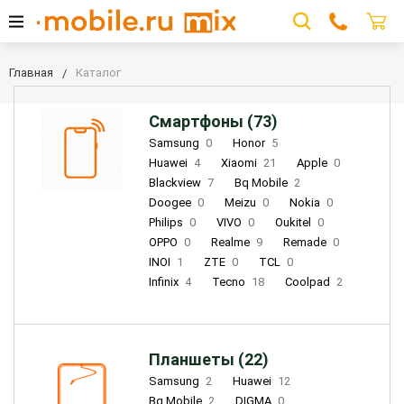
Главная
Каталог
Смартфоны (73)
Samsung
0
Honor
5
Huawei
4
Xiaomi
21
Apple
0
Blackview
7
Bq Mobile
2
Doogee
0
Meizu
0
Nokia
0
Philips
0
VIVO
0
Oukitel
0
OPPO
0
Realme
9
Remade
0
INOI
1
ZTE
0
TCL
0
Infinix
4
Tecno
18
Coolpad
2
Планшеты (22)
Samsung
2
Huawei
12
Bq Mobile
2
DIGMA
0