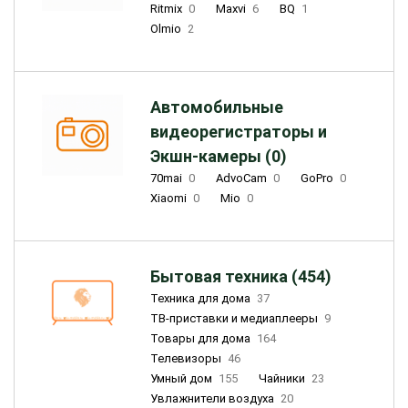
Ritmix
0
Maxvi
6
BQ
1
Olmio
2
Автомобильные
видеорегистраторы и
Экшн-камеры (0)
70mai
0
AdvoCam
0
GoPro
0
Xiaomi
0
Mio
0
Бытовая техника (454)
Техника для дома
37
ТВ-приставки и медиаплееры
9
Товары для дома
164
Телевизоры
46
Умный дом
155
Чайники
23
Увлажнители воздуха
20