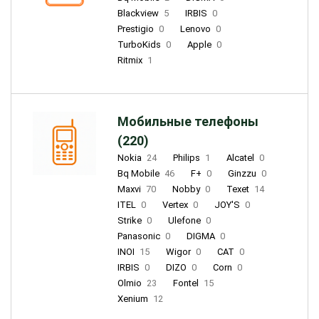
Blackview
5
IRBIS
0
Prestigio
0
Lenovo
0
TurboKids
0
Apple
0
Ritmix
1
Мобильные телефоны
(220)
Nokia
24
Philips
1
Alcatel
0
Bq Mobile
46
F+
0
Ginzzu
0
Maxvi
70
Nobby
0
Texet
14
ITEL
0
Vertex
0
JOY'S
0
Strike
0
Ulefone
0
Panasonic
0
DIGMA
0
INOI
15
Wigor
0
CAT
0
IRBIS
0
DIZO
0
Corn
0
Olmio
23
Fontel
15
Xenium
12