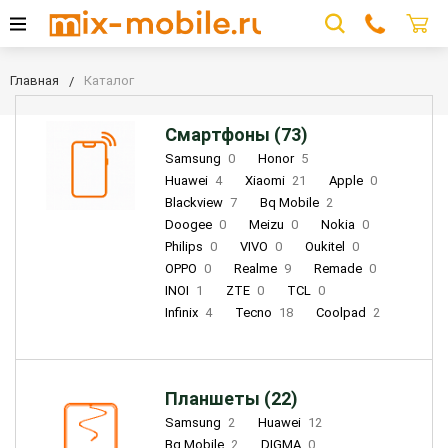
Главная
Каталог
Смартфоны (73)
Samsung
0
Honor
5
Huawei
4
Xiaomi
21
Apple
0
Blackview
7
Bq Mobile
2
Doogee
0
Meizu
0
Nokia
0
Philips
0
VIVO
0
Oukitel
0
OPPO
0
Realme
9
Remade
0
INOI
1
ZTE
0
TCL
0
Infinix
4
Tecno
18
Coolpad
2
Планшеты (22)
Samsung
2
Huawei
12
Bq Mobile
2
DIGMA
0