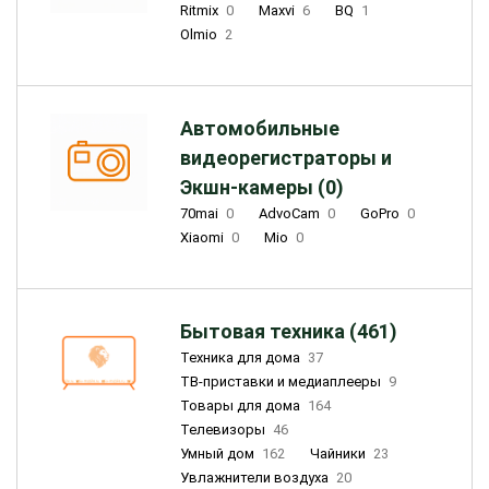
Ritmix
0
Maxvi
6
BQ
1
Olmio
2
Автомобильные
видеорегистраторы и
Экшн-камеры (0)
70mai
0
AdvoCam
0
GoPro
0
Xiaomi
0
Mio
0
Бытовая техника (461)
Техника для дома
37
ТВ-приставки и медиаплееры
9
Товары для дома
164
Телевизоры
46
Умный дом
162
Чайники
23
Увлажнители воздуха
20