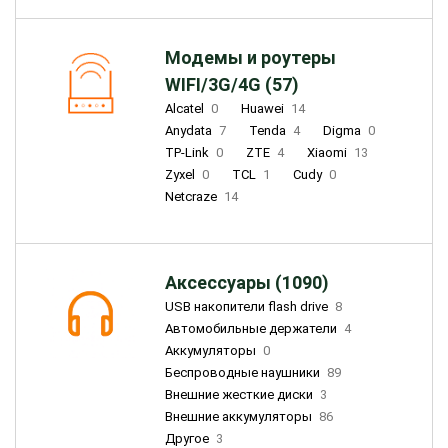
Модемы и роутеры
WIFI/3G/4G (57)
Alcatel
0
Huawei
14
Anydata
7
Tenda
4
Digma
0
TP-Link
0
ZTE
4
Xiaomi
13
Zyxel
0
TCL
1
Cudy
0
Netcraze
14
Аксессуары (1090)
USB накопители flash drive
8
Автомобильные держатели
4
Аккумуляторы
0
Беспроводные наушники
89
Внешние жесткие диски
3
Внешние аккумуляторы
86
Другое
3