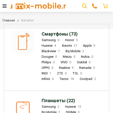
Главная
Каталог
Смартфоны (73)
Samsung
0
Honor
5
Huawei
4
Xiaomi
21
Apple
0
Blackview
7
Bq Mobile
2
Doogee
0
Meizu
0
Nokia
0
Philips
0
VIVO
0
Oukitel
0
OPPO
0
Realme
9
Remade
0
INOI
1
ZTE
0
TCL
0
Infinix
4
Tecno
18
Coolpad
2
Планшеты (22)
Samsung
2
Huawei
12
Bq Mobile
2
DIGMA
0