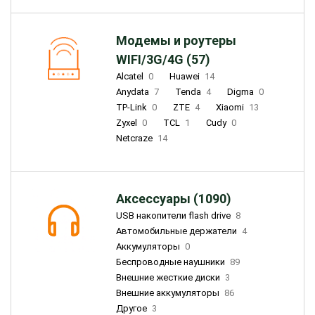
Модемы и роутеры
WIFI/3G/4G (57)
Alcatel
0
Huawei
14
Anydata
7
Tenda
4
Digma
0
TP-Link
0
ZTE
4
Xiaomi
13
Zyxel
0
TCL
1
Cudy
0
Netcraze
14
Аксессуары (1090)
USB накопители flash drive
8
Автомобильные держатели
4
Аккумуляторы
0
Беспроводные наушники
89
Внешние жесткие диски
3
Внешние аккумуляторы
86
Другое
3