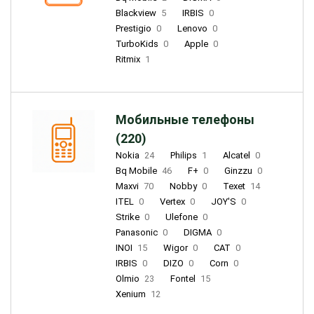
Blackview
5
IRBIS
0
Prestigio
0
Lenovo
0
TurboKids
0
Apple
0
Ritmix
1
Мобильные телефоны
(220)
Nokia
24
Philips
1
Alcatel
0
Bq Mobile
46
F+
0
Ginzzu
0
Maxvi
70
Nobby
0
Texet
14
ITEL
0
Vertex
0
JOY'S
0
Strike
0
Ulefone
0
Panasonic
0
DIGMA
0
INOI
15
Wigor
0
CAT
0
IRBIS
0
DIZO
0
Corn
0
Olmio
23
Fontel
15
Xenium
12