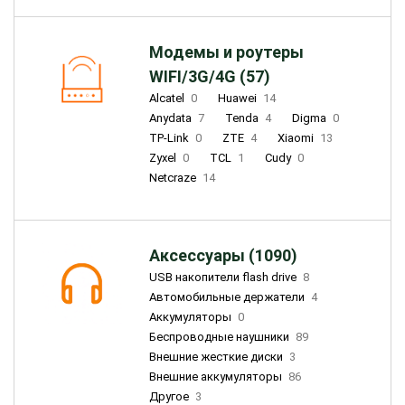
Модемы и роутеры
WIFI/3G/4G (57)
Alcatel
0
Huawei
14
Anydata
7
Tenda
4
Digma
0
TP-Link
0
ZTE
4
Xiaomi
13
Zyxel
0
TCL
1
Cudy
0
Netcraze
14
Аксессуары (1090)
USB накопители flash drive
8
Автомобильные держатели
4
Аккумуляторы
0
Беспроводные наушники
89
Внешние жесткие диски
3
Внешние аккумуляторы
86
Другое
3