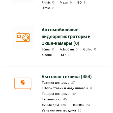
Ritmix
0
Maxvi
6
BQ
1
Olmio
2
Автомобильные
видеорегистраторы и
Экшн-камеры (0)
70mai
0
AdvoCam
0
GoPro
0
Xiaomi
0
Mio
0
Бытовая техника (454)
Техника для дома
37
ТВ-приставки и медиаплееры
9
Товары для дома
164
Телевизоры
46
Умный дом
155
Чайники
23
Увлажнители воздуха
20