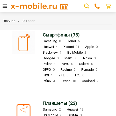
Главная
Каталог
Смартфоны (73)
Samsung
0
Honor
5
Huawei
4
Xiaomi
21
Apple
0
Blackview
7
Bq Mobile
2
Doogee
0
Meizu
0
Nokia
0
Philips
0
VIVO
0
Oukitel
0
OPPO
0
Realme
9
Remade
0
INOI
1
ZTE
0
TCL
0
Infinix
4
Tecno
18
Coolpad
2
Планшеты (22)
Samsung
2
Huawei
12
Bq Mobile
2
DIGMA
0