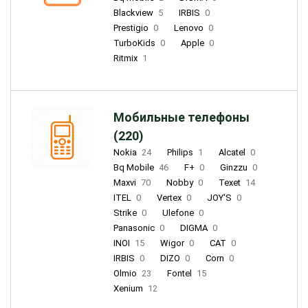
Blackview
5
IRBIS
0
Prestigio
0
Lenovo
0
TurboKids
0
Apple
0
Ritmix
1
Мобильные телефоны
(220)
Nokia
24
Philips
1
Alcatel
0
Bq Mobile
46
F+
0
Ginzzu
0
Maxvi
70
Nobby
0
Texet
14
ITEL
0
Vertex
0
JOY'S
0
Strike
0
Ulefone
0
Panasonic
0
DIGMA
0
INOI
15
Wigor
0
CAT
0
IRBIS
0
DIZO
0
Corn
0
Olmio
23
Fontel
15
Xenium
12