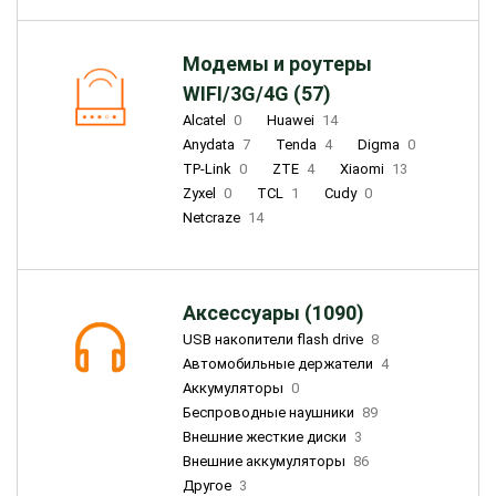
Модемы и роутеры
WIFI/3G/4G (57)
Alcatel
0
Huawei
14
Anydata
7
Tenda
4
Digma
0
TP-Link
0
ZTE
4
Xiaomi
13
Zyxel
0
TCL
1
Cudy
0
Netcraze
14
Аксессуары (1090)
USB накопители flash drive
8
Автомобильные держатели
4
Аккумуляторы
0
Беспроводные наушники
89
Внешние жесткие диски
3
Внешние аккумуляторы
86
Другое
3