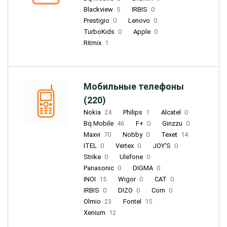
Blackview
5
IRBIS
0
Prestigio
0
Lenovo
0
TurboKids
0
Apple
0
Ritmix
1
Мобильные телефоны
(220)
Nokia
24
Philips
1
Alcatel
0
Bq Mobile
46
F+
0
Ginzzu
0
Maxvi
70
Nobby
0
Texet
14
ITEL
0
Vertex
0
JOY'S
0
Strike
0
Ulefone
0
Panasonic
0
DIGMA
0
INOI
15
Wigor
0
CAT
0
IRBIS
0
DIZO
0
Corn
0
Olmio
23
Fontel
15
Xenium
12