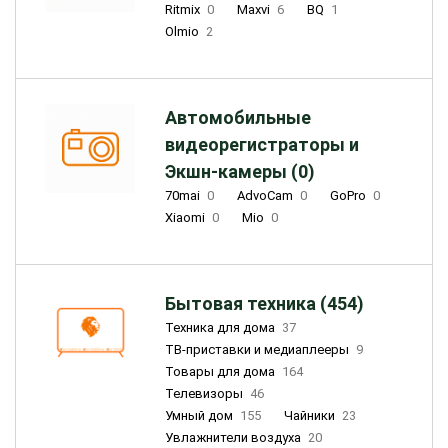
Ritmix
0
Maxvi
6
BQ
1
Olmio
2
Автомобильные
видеорегистраторы и
Экшн-камеры (0)
70mai
0
AdvoCam
0
GoPro
0
Xiaomi
0
Mio
0
Бытовая техника (454)
Техника для дома
37
ТВ-приставки и медиаплееры
9
Товары для дома
164
Телевизоры
46
Умный дом
155
Чайники
23
Увлажнители воздуха
20