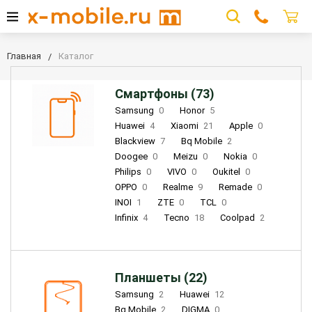
Главная
Каталог
Смартфоны (73)
Samsung
0
Honor
5
Huawei
4
Xiaomi
21
Apple
0
Blackview
7
Bq Mobile
2
Doogee
0
Meizu
0
Nokia
0
Philips
0
VIVO
0
Oukitel
0
OPPO
0
Realme
9
Remade
0
INOI
1
ZTE
0
TCL
0
Infinix
4
Tecno
18
Coolpad
2
Планшеты (22)
Samsung
2
Huawei
12
Bq Mobile
2
DIGMA
0