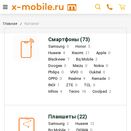
Главная
Каталог
Смартфоны (73)
Samsung
0
Honor
5
Huawei
4
Xiaomi
21
Apple
0
Blackview
7
Bq Mobile
2
Doogee
0
Meizu
0
Nokia
0
Philips
0
VIVO
0
Oukitel
0
OPPO
0
Realme
9
Remade
0
INOI
1
ZTE
0
TCL
0
Infinix
4
Tecno
18
Coolpad
2
Планшеты (22)
Samsung
2
Huawei
12
Bq Mobile
2
DIGMA
0