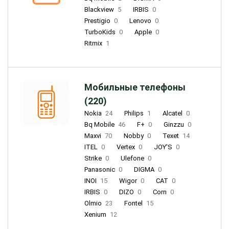
Blackview
5
IRBIS
0
Prestigio
0
Lenovo
0
TurboKids
0
Apple
0
Ritmix
1
Мобильные телефоны
(220)
Nokia
24
Philips
1
Alcatel
0
Bq Mobile
46
F+
0
Ginzzu
0
Maxvi
70
Nobby
0
Texet
14
ITEL
0
Vertex
0
JOY'S
0
Strike
0
Ulefone
0
Panasonic
0
DIGMA
0
INOI
15
Wigor
0
CAT
0
IRBIS
0
DIZO
0
Corn
0
Olmio
23
Fontel
15
Xenium
12