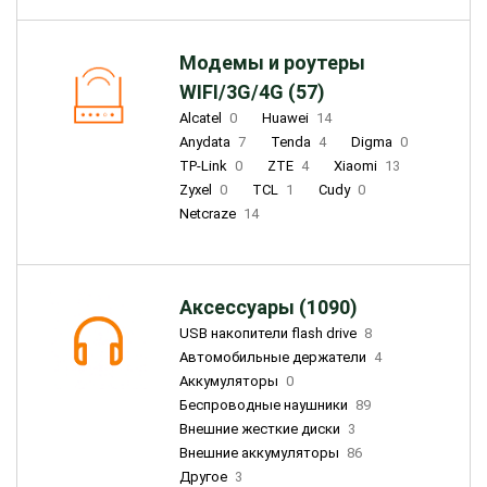
Модемы и роутеры
WIFI/3G/4G (57)
Alcatel
0
Huawei
14
Anydata
7
Tenda
4
Digma
0
TP-Link
0
ZTE
4
Xiaomi
13
Zyxel
0
TCL
1
Cudy
0
Netcraze
14
Аксессуары (1090)
USB накопители flash drive
8
Автомобильные держатели
4
Аккумуляторы
0
Беспроводные наушники
89
Внешние жесткие диски
3
Внешние аккумуляторы
86
Другое
3