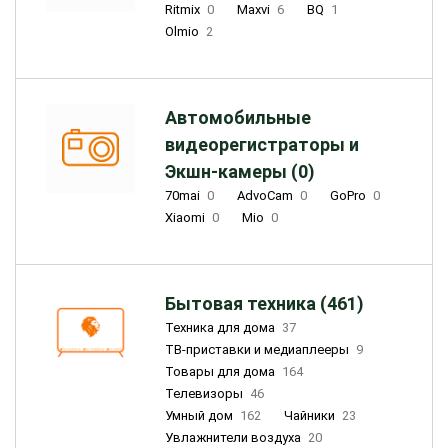
Ritmix
0
Maxvi
6
BQ
1
Olmio
2
Автомобильные
видеорегистраторы и
Экшн-камеры (0)
70mai
0
AdvoCam
0
GoPro
0
Xiaomi
0
Mio
0
Бытовая техника (461)
Техника для дома
37
ТВ-приставки и медиаплееры
9
Товары для дома
164
Телевизоры
46
Умный дом
162
Чайники
23
Увлажнители воздуха
20