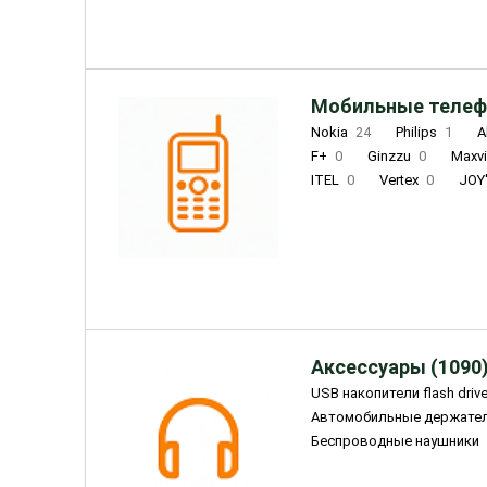
Мобильные телеф
Nokia
24
Philips
1
A
F+
0
Ginzzu
0
Maxv
ITEL
0
Vertex
0
JOY
Ulefone
0
Panasonic
0
Wigor
0
CAT
0
IRBI
Olmio
23
Fontel
15
Аксессуары (1090
USB накопители flash driv
Автомобильные держате
Беспроводные наушники
Внешние жесткие диски