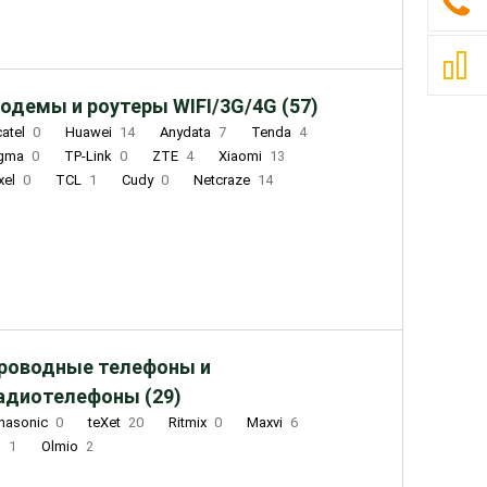
одемы и роутеры WIFI/3G/4G (57)
catel
0
Huawei
14
Anydata
7
Tenda
4
igma
0
TP-Link
0
ZTE
4
Xiaomi
13
xel
0
TCL
1
Cudy
0
Netcraze
14
роводные телефоны и
адиотелефоны (29)
nasonic
0
teXet
20
Ritmix
0
Maxvi
6
Q
1
Olmio
2