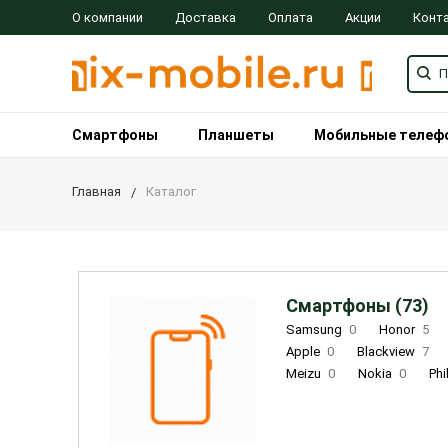
О компании
Доставка
Оплата
Акции
Конт
Смартфоны
Планшеты
Мобильные телеф
Главная
Каталог
Смартфоны (73)
Samsung
0
Honor
5
Apple
0
Blackview
7
Meizu
0
Nokia
0
Phi
Oukitel
0
OPPO
0
Re
INOI
1
ZTE
0
TCL
0
Coolpad
2