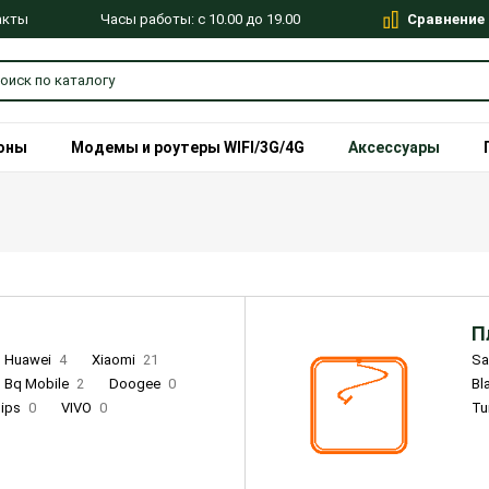
Сравнение
Часы работы: с 10.00 до 19.00
акты
оны
Модемы и роутеры WIFI/3G/4G
Аксессуары
П
Huawei
4
Xiaomi
21
S
Bq Mobile
2
Doogee
0
Bl
lips
0
VIVO
0
Tu
alme
9
Remade
0
Infinix
4
Tecno
18