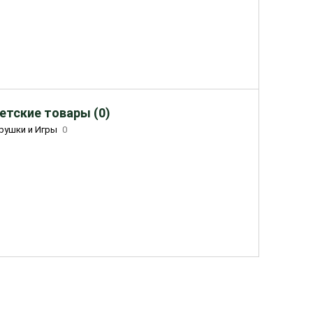
етские товары (0)
рушки и Игры
0