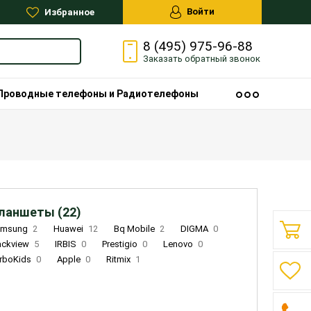
Войти
Избранное
8 (495) 975-96-88
Заказать
обратный
звонок
Проводные телефоны и Радиотелефоны
ланшеты (22)
amsung
2
Huawei
12
Bq Mobile
2
DIGMA
0
ackview
5
IRBIS
0
Prestigio
0
Lenovo
0
rboKids
0
Apple
0
Ritmix
1