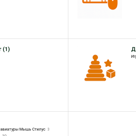
 (1)
Д
Иг
лавиатуры Мышь Стилус
3
и
30