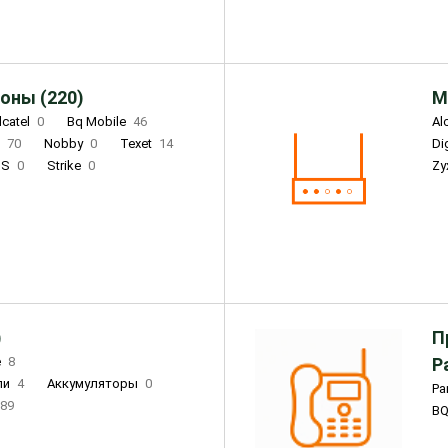
оны (220)
М
lcatel
0
Bq Mobile
46
Al
i
70
Nobby
0
Texet
14
D
'S
0
Strike
0
Zy
DIGMA
0
INOI
15
S
0
DIZO
0
Corn
0
Xenium
12
)
П
e
8
Р
ли
4
Аккумуляторы
0
Pa
89
B
3