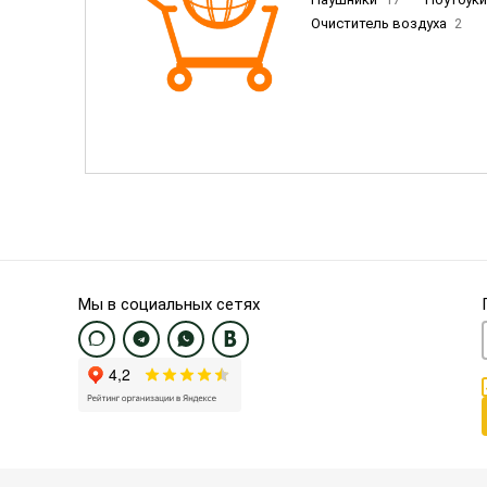
Очиститель воздуха
2
Пылесосы
9
Смартфо
Смартфоны Samsung
20
Смартфоны OnePlus/Pixel/U
Электронные книги EU
3
Мы в социальных сетях