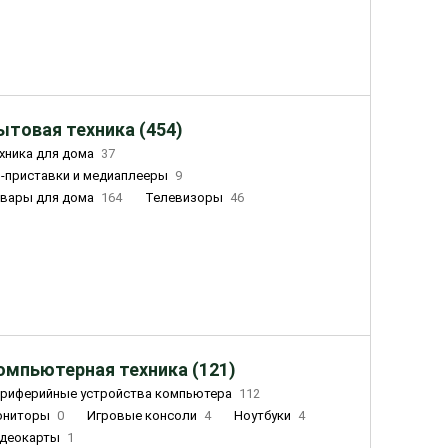
ытовая техника (454)
хника для дома
37
-приставки и медиаплееры
9
вары для дома
164
Телевизоры
46
ный дом
155
Чайники
23
лажнители воздуха
20
омпьютерная техника (121)
риферийные устройства компьютера
112
ониторы
0
Игровые консоли
4
Ноутбуки
4
деокарты
1