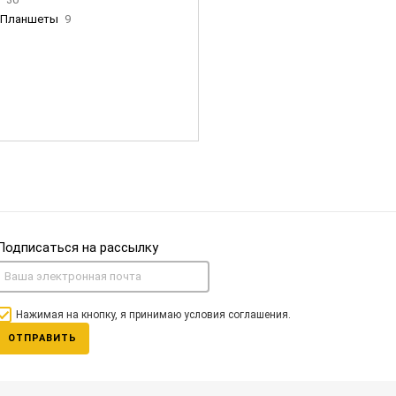
Планшеты
9
ны Apple
35
Фен Dyson
0
nigerz и тд
31
Часы
0
Подписаться на рассылку
Нажимая на кнопку, я принимаю условия соглашения.
ОТПРАВИТЬ