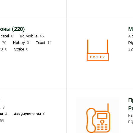
оны (220)
М
lcatel
0
Bq Mobile
46
Al
i
70
Nobby
0
Texet
14
D
'S
0
Strike
0
Zy
DIGMA
0
INOI
15
S
0
DIZO
0
Corn
0
Xenium
12
)
П
e
8
Р
ли
4
Аккумуляторы
0
Pa
89
B
3