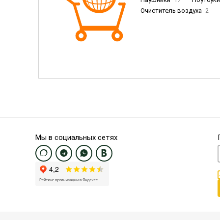
Очиститель воздуха
2
Пылесосы
9
Смартфо
Смартфоны Samsung
20
Смартфоны OnePlus/Pixel/U
Электронные книги EU
3
Мы в социальных сетях