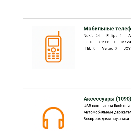
Мобильные телеф
Nokia
24
Philips
1
A
F+
0
Ginzzu
0
Maxv
ITEL
0
Vertex
0
JOY
Ulefone
0
Panasonic
0
Wigor
0
CAT
0
IRBI
Olmio
23
Fontel
15
Аксессуары (1090
USB накопители flash driv
Автомобильные держате
Беспроводные наушники
Внешние жесткие диски