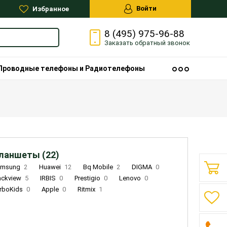
Войти
Избранное
8 (495) 975-96-88
Заказать
обратный
звонок
Проводные телефоны и Радиотелефоны
ланшеты (22)
amsung
2
Huawei
12
Bq Mobile
2
DIGMA
0
ackview
5
IRBIS
0
Prestigio
0
Lenovo
0
rboKids
0
Apple
0
Ritmix
1