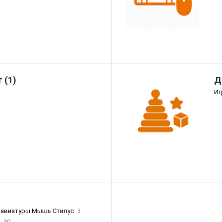
 (1)
Д
Иг
лавиатуры Мышь Стилус
3
и
30