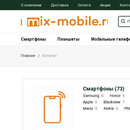
О компании
Доставка
Оплата
Акции
Конт
Смартфоны
Планшеты
Мобильные телеф
Главная
Каталог
Смартфоны (73)
Samsung
0
Honor
5
Apple
0
Blackview
7
Meizu
0
Nokia
0
Phi
Oukitel
0
OPPO
0
Re
INOI
1
ZTE
0
TCL
0
Coolpad
2