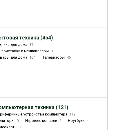
ытовая техника (454)
хника для дома
37
-приставки и медиаплееры
9
вары для дома
164
Телевизоры
46
ный дом
155
Чайники
23
лажнители воздуха
20
омпьютерная техника (121)
риферийные устройства компьютера
112
ониторы
0
Игровые консоли
4
Ноутбуки
4
деокарты
1