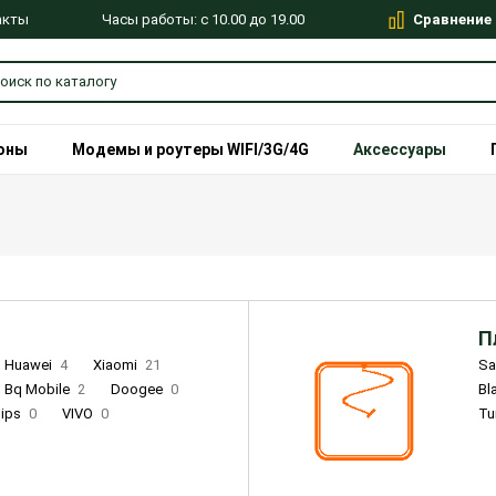
Сравнение
Часы работы: с 10.00 до 19.00
акты
оны
Модемы и роутеры WIFI/3G/4G
Аксессуары
П
Huawei
4
Xiaomi
21
S
Bq Mobile
2
Doogee
0
Bl
lips
0
VIVO
0
Tu
alme
9
Remade
0
Infinix
4
Tecno
18