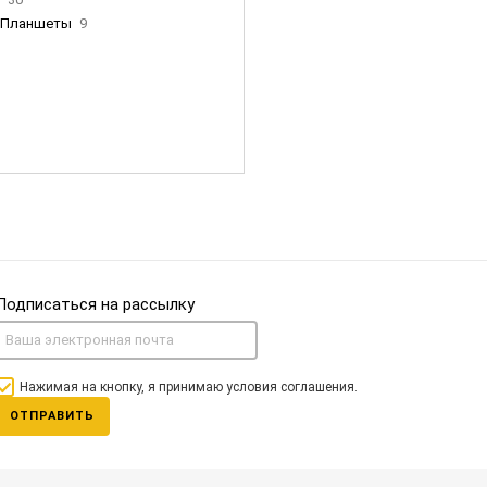
Планшеты
9
ны Apple
35
Фен Dyson
0
nigerz и тд
31
Часы
0
Подписаться на рассылку
Нажимая на кнопку, я принимаю условия соглашения.
ОТПРАВИТЬ