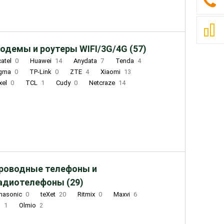
одемы и роутеры WIFI/3G/4G (57)
catel
0
Huawei
14
Anydata
7
Tenda
4
igma
0
TP-Link
0
ZTE
4
Xiaomi
13
xel
0
TCL
1
Cudy
0
Netcraze
14
роводные телефоны и
адиотелефоны (29)
nasonic
0
teXet
20
Ritmix
0
Maxvi
6
Q
1
Olmio
2