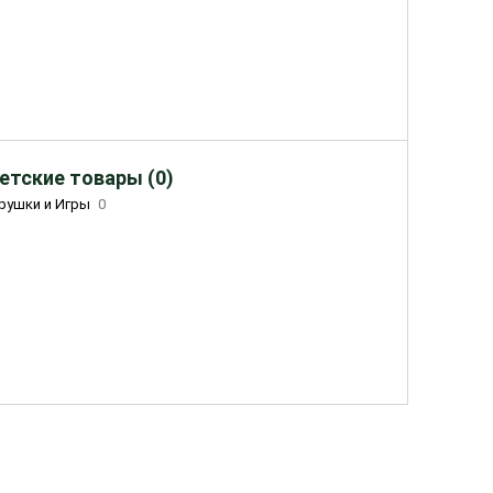
етские товары (0)
рушки и Игры
0