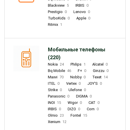
Blackview
5
IRBIS
0
Prestigio
0
Lenovo
0
TurboKids
0
Apple
0
Ritmix
1
Мобильные телефоны
(220)
Nokia
24
Philips
1
Alcatel
0
Bq Mobile
46
F+
0
Ginzzu
0
Maxvi
70
Nobby
0
Texet
14
ITEL
0
Vertex
0
JOY'S
0
Strike
0
Ulefone
0
Panasonic
0
DIGMA
0
INOI
15
Wigor
0
CAT
0
IRBIS
0
DIZO
0
Corn
0
Olmio
23
Fontel
15
Xenium
12