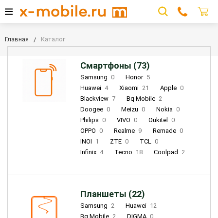
Главная
Каталог
Смартфоны (73)
Samsung
0
Honor
5
Huawei
4
Xiaomi
21
Apple
0
Blackview
7
Bq Mobile
2
Doogee
0
Meizu
0
Nokia
0
Philips
0
VIVO
0
Oukitel
0
OPPO
0
Realme
9
Remade
0
INOI
1
ZTE
0
TCL
0
Infinix
4
Tecno
18
Coolpad
2
Планшеты (22)
Samsung
2
Huawei
12
Bq Mobile
2
DIGMA
0