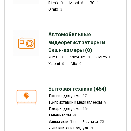
Ritmix
0
Maxvi
6
BQ
1
Olmio
2
Автомобильные
видеорегистраторы и
Экшн-камеры (0)
70mai
0
AdvoCam
0
GoPro
0
Xiaomi
0
Mio
0
Бытовая техника (454)
Техника для дома
37
ТВ-приставки и медиаплееры
9
Товары для дома
164
Телевизоры
46
Умный дом
155
Чайники
23
Увлажнители воздуха
20