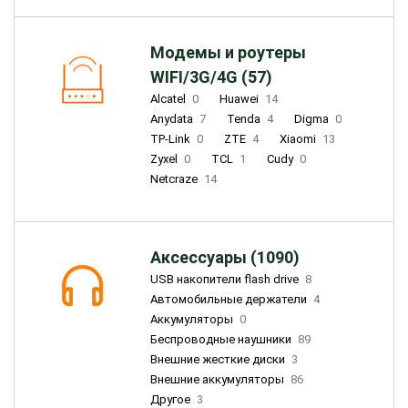
Модемы и роутеры
WIFI/3G/4G (57)
Alcatel
0
Huawei
14
Anydata
7
Tenda
4
Digma
0
TP-Link
0
ZTE
4
Xiaomi
13
Zyxel
0
TCL
1
Cudy
0
Netcraze
14
Аксессуары (1090)
USB накопители flash drive
8
Автомобильные держатели
4
Аккумуляторы
0
Беспроводные наушники
89
Внешние жесткие диски
3
Внешние аккумуляторы
86
Другое
3