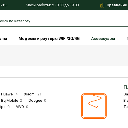
Сравнение
Часы работы: с 10.00 до 19.00
акты
оны
Модемы и роутеры WIFI/3G/4G
Аксессуары
П
Huawei
4
Xiaomi
21
S
Bq Mobile
2
Doogee
0
Bl
lips
0
VIVO
0
Tu
alme
9
Remade
0
Infinix
4
Tecno
18