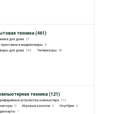
ытовая техника (461)
хника для дома
37
-приставки и медиаплееры
9
вары для дома
164
Телевизоры
46
ный дом
162
Чайники
23
лажнители воздуха
20
омпьютерная техника (121)
риферийные устройства компьютера
112
ониторы
0
Игровые консоли
4
Ноутбуки
4
деокарты
1