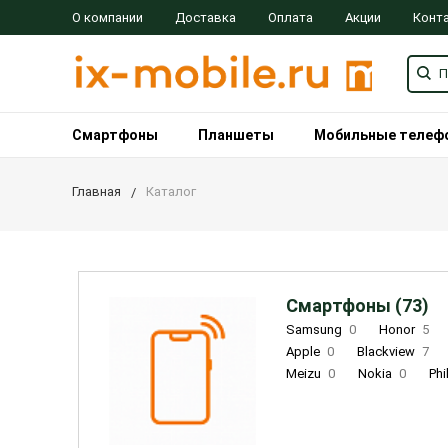
О компании
Доставка
Оплата
Акции
Конт
Смартфоны
Планшеты
Мобильные телеф
Главная
Каталог
Смартфоны (73)
Samsung
0
Honor
5
Apple
0
Blackview
7
Meizu
0
Nokia
0
Phi
Oukitel
0
OPPO
0
Re
INOI
1
ZTE
0
TCL
0
Coolpad
2