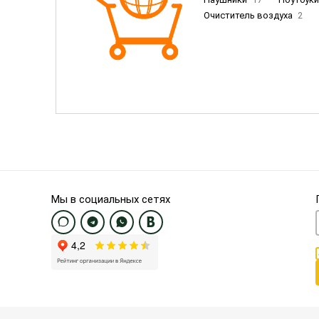
Очиститель воздуха
2
Пылесосы
9
Смартфо
Смартфоны Samsung
20
Смартфоны OnePlus/Pixel/U
Электронные книги EU
3
Мы в социальных сетях