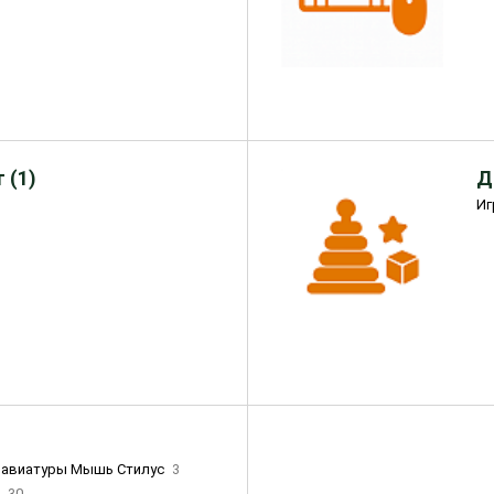
 (1)
Д
Иг
лавиатуры Мышь Стилус
3
и
30