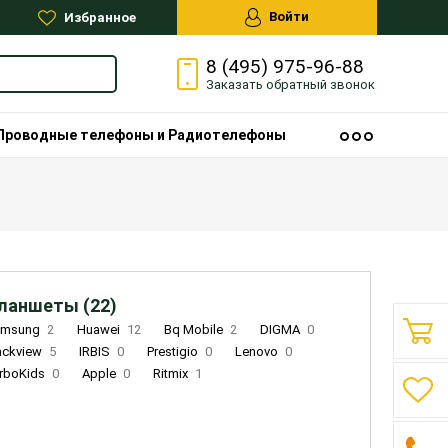
Войти
Избранное
8 (495) 975-96-88
Заказать
обратный
звонок
Проводные телефоны и Радиотелефоны
ланшеты (22)
amsung
2
Huawei
12
Bq Mobile
2
DIGMA
0
ackview
5
IRBIS
0
Prestigio
0
Lenovo
0
rboKids
0
Apple
0
Ritmix
1