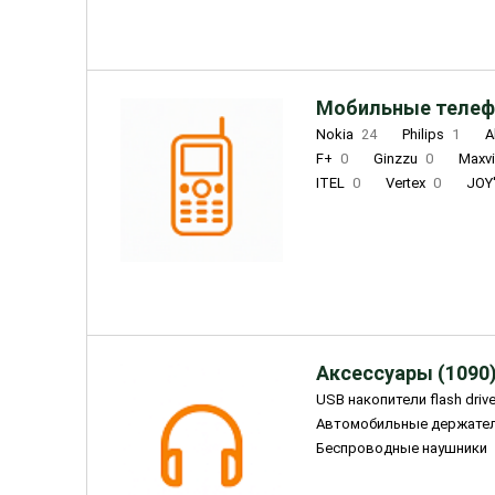
Мобильные телеф
Nokia
24
Philips
1
A
F+
0
Ginzzu
0
Maxv
ITEL
0
Vertex
0
JOY
Ulefone
0
Panasonic
0
Wigor
0
CAT
0
IRBI
Olmio
23
Fontel
15
Аксессуары (1090
USB накопители flash driv
Автомобильные держате
Беспроводные наушники
Внешние жесткие диски