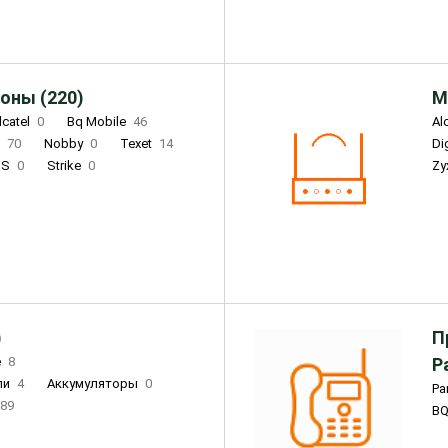
оны (220)
М
lcatel
0
Bq Mobile
46
Al
i
70
Nobby
0
Texet
14
D
'S
0
Strike
0
Zy
DIGMA
0
INOI
15
S
0
DIZO
0
Corn
0
Xenium
12
)
П
e
8
Р
ли
4
Аккумуляторы
0
Pa
89
B
3