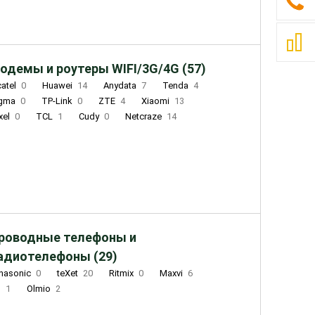
одемы и роутеры WIFI/3G/4G (57)
catel
0
Huawei
14
Anydata
7
Tenda
4
igma
0
TP-Link
0
ZTE
4
Xiaomi
13
xel
0
TCL
1
Cudy
0
Netcraze
14
роводные телефоны и
адиотелефоны (29)
nasonic
0
teXet
20
Ritmix
0
Maxvi
6
Q
1
Olmio
2