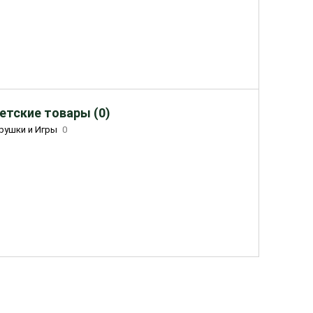
етские товары (0)
рушки и Игры
0