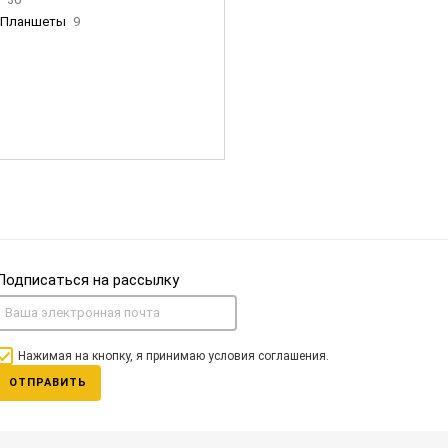
Планшеты
9
ны Apple
35
Фен Dyson
0
nigerz и тд
31
Часы
0
Подписаться на рассылку
Нажимая на кнопку, я принимаю условия соглашения.
ОТПРАВИТЬ