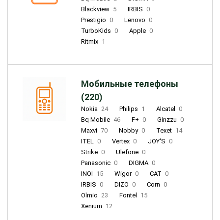
Blackview
5
IRBIS
0
Prestigio
0
Lenovo
0
TurboKids
0
Apple
0
Ritmix
1
Мобильные телефоны
(220)
Nokia
24
Philips
1
Alcatel
0
Bq Mobile
46
F+
0
Ginzzu
0
Maxvi
70
Nobby
0
Texet
14
ITEL
0
Vertex
0
JOY'S
0
Strike
0
Ulefone
0
Panasonic
0
DIGMA
0
INOI
15
Wigor
0
CAT
0
IRBIS
0
DIZO
0
Corn
0
Olmio
23
Fontel
15
Xenium
12