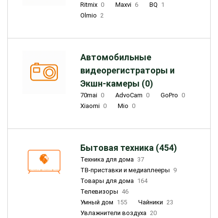
Ritmix
0
Maxvi
6
BQ
1
Olmio
2
Автомобильные
видеорегистраторы и
Экшн-камеры (0)
70mai
0
AdvoCam
0
GoPro
0
Xiaomi
0
Mio
0
Бытовая техника (454)
Техника для дома
37
ТВ-приставки и медиаплееры
9
Товары для дома
164
Телевизоры
46
Умный дом
155
Чайники
23
Увлажнители воздуха
20