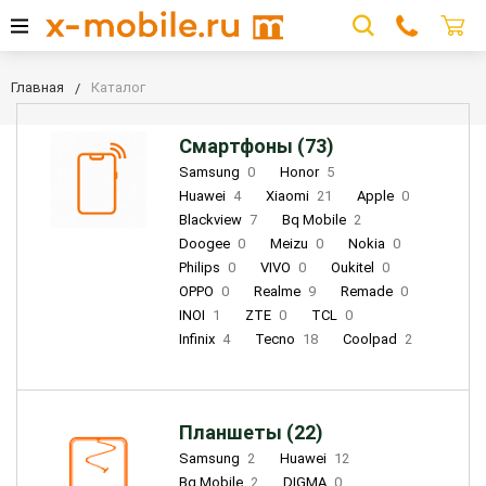
Главная
Каталог
Смартфоны (73)
Samsung
0
Honor
5
Huawei
4
Xiaomi
21
Apple
0
Blackview
7
Bq Mobile
2
Doogee
0
Meizu
0
Nokia
0
Philips
0
VIVO
0
Oukitel
0
OPPO
0
Realme
9
Remade
0
INOI
1
ZTE
0
TCL
0
Infinix
4
Tecno
18
Coolpad
2
Планшеты (22)
Samsung
2
Huawei
12
Bq Mobile
2
DIGMA
0