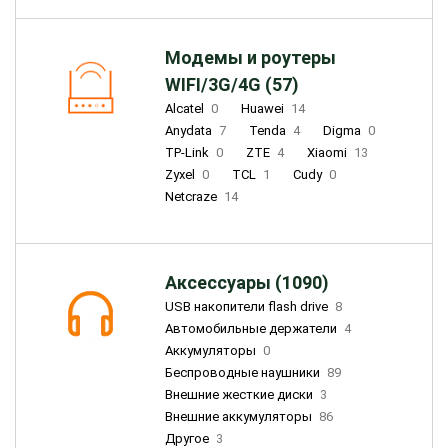
Модемы и роутеры
WIFI/3G/4G (57)
Alcatel
0
Huawei
14
Anydata
7
Tenda
4
Digma
0
TP-Link
0
ZTE
4
Xiaomi
13
Zyxel
0
TCL
1
Cudy
0
Netcraze
14
Аксессуары (1090)
USB накопители flash drive
8
Автомобильные держатели
4
Аккумуляторы
0
Беспроводные наушники
89
Внешние жесткие диски
3
Внешние аккумуляторы
86
Другое
3