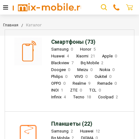
Главная
Каталог
Смартфоны (73)
Samsung
0
Honor
5
Huawei
4
Xiaomi
21
Apple
0
Blackview
7
Bq Mobile
2
Doogee
0
Meizu
0
Nokia
0
Philips
0
VIVO
0
Oukitel
0
OPPO
0
Realme
9
Remade
0
INOI
1
ZTE
0
TCL
0
Infinix
4
Tecno
18
Coolpad
2
Планшеты (22)
Samsung
2
Huawei
12
Bq Mobile
2
DIGMA
0