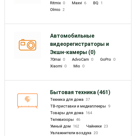
Ritmix
0
Maxvi
6
BQ
1
Olmio
2
Автомобильные
видеорегистраторы и
Экшн-камеры (0)
70mai
0
AdvoCam
0
GoPro
0
Xiaomi
0
Mio
0
Бытовая техника (461)
Техника для дома
37
ТВ-приставки и медиаплееры
9
Товары для дома
164
Телевизоры
46
Умный дом
162
Чайники
23
Увлажнители воздуха
20