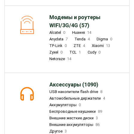
Модемы и роутеры
WIFI/3G/4G (57)
Alcatel
0
Huawei
14
Anydata
7
Tenda
4
Digma
0
TP-Link
0
ZTE
4
Xiaomi
13
Zyxel
0
TCL
1
Cudy
0
Netcraze
14
Аксессуары (1090)
USB накопители flash drive
8
Автомобильные держатели
4
Аккумуляторы
0
Беспроводные наушники
89
Внешние жесткие диски
3
Внешние аккумуляторы
86
Другое
3