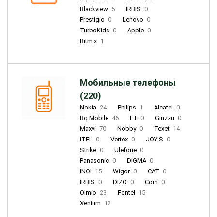
Blackview
5
IRBIS
0
Prestigio
0
Lenovo
0
TurboKids
0
Apple
0
Ritmix
1
Мобильные телефоны
(220)
Nokia
24
Philips
1
Alcatel
0
Bq Mobile
46
F+
0
Ginzzu
0
Maxvi
70
Nobby
0
Texet
14
ITEL
0
Vertex
0
JOY'S
0
Strike
0
Ulefone
0
Panasonic
0
DIGMA
0
INOI
15
Wigor
0
CAT
0
IRBIS
0
DIZO
0
Corn
0
Olmio
23
Fontel
15
Xenium
12