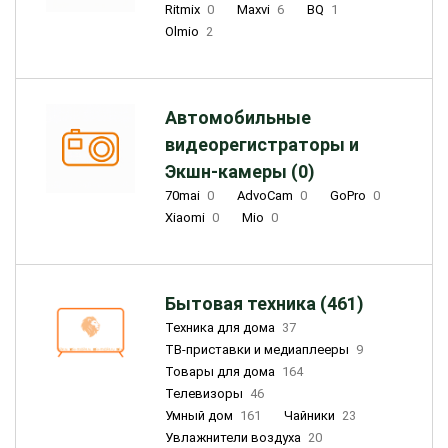
Ritmix
0
Maxvi
6
BQ
1
Olmio
2
Автомобильные
видеорегистраторы и
Экшн-камеры (0)
70mai
0
AdvoCam
0
GoPro
0
Xiaomi
0
Mio
0
Бытовая техника (461)
Техника для дома
37
ТВ-приставки и медиаплееры
9
Товары для дома
164
Телевизоры
46
Умный дом
161
Чайники
23
Увлажнители воздуха
20