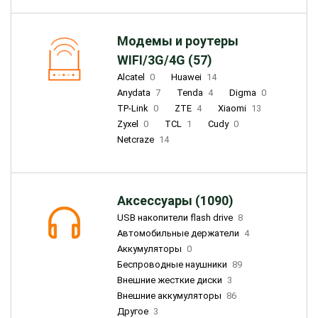
Модемы и роутеры
WIFI/3G/4G (57)
Alcatel
0
Huawei
14
Anydata
7
Tenda
4
Digma
0
TP-Link
0
ZTE
4
Xiaomi
13
Zyxel
0
TCL
1
Cudy
0
Netcraze
14
Аксессуары (1090)
USB накопители flash drive
8
Автомобильные держатели
4
Аккумуляторы
0
Беспроводные наушники
89
Внешние жесткие диски
3
Внешние аккумуляторы
86
Другое
3