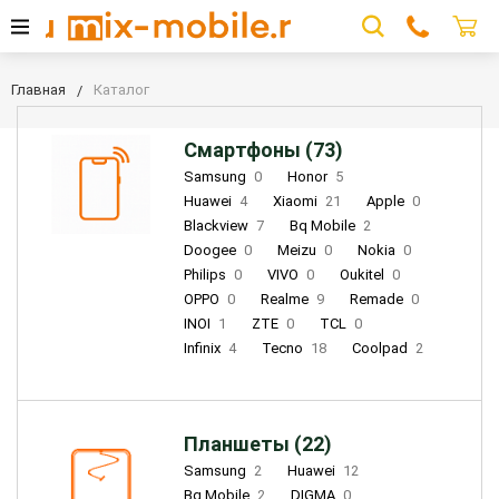
Главная
Каталог
Смартфоны (73)
Samsung
0
Honor
5
Huawei
4
Xiaomi
21
Apple
0
Blackview
7
Bq Mobile
2
Doogee
0
Meizu
0
Nokia
0
Philips
0
VIVO
0
Oukitel
0
OPPO
0
Realme
9
Remade
0
INOI
1
ZTE
0
TCL
0
Infinix
4
Tecno
18
Coolpad
2
Планшеты (22)
Samsung
2
Huawei
12
Bq Mobile
2
DIGMA
0