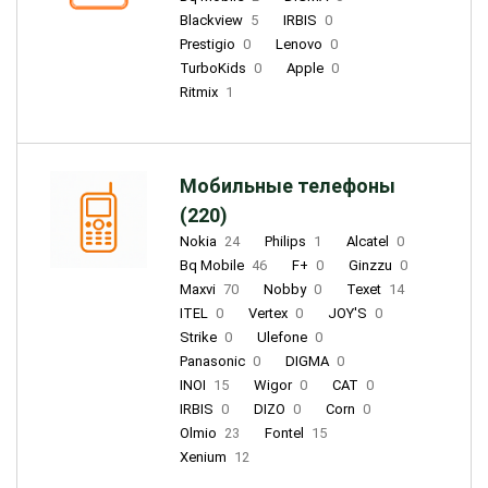
Blackview
5
IRBIS
0
Prestigio
0
Lenovo
0
TurboKids
0
Apple
0
Ritmix
1
Мобильные телефоны
(220)
Nokia
24
Philips
1
Alcatel
0
Bq Mobile
46
F+
0
Ginzzu
0
Maxvi
70
Nobby
0
Texet
14
ITEL
0
Vertex
0
JOY'S
0
Strike
0
Ulefone
0
Panasonic
0
DIGMA
0
INOI
15
Wigor
0
CAT
0
IRBIS
0
DIZO
0
Corn
0
Olmio
23
Fontel
15
Xenium
12