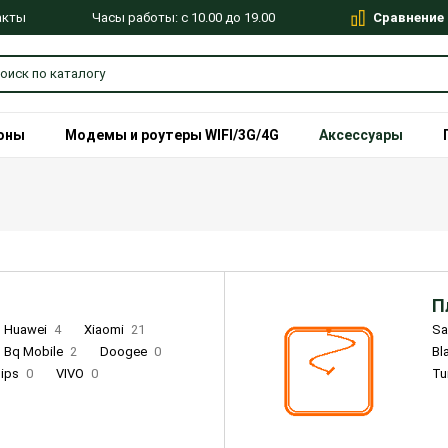
Сравнение
Часы работы: с 10.00 до 19.00
акты
оны
Модемы и роутеры WIFI/3G/4G
Аксессуары
П
Huawei
4
Xiaomi
21
S
Bq Mobile
2
Doogee
0
Bl
lips
0
VIVO
0
Tu
alme
9
Remade
0
Infinix
4
Tecno
18