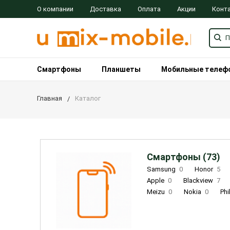
О компании
Доставка
Оплата
Акции
Конт
Смартфоны
Планшеты
Мобильные телеф
Главная
Каталог
Смартфоны (73)
Samsung
0
Honor
5
Apple
0
Blackview
7
Meizu
0
Nokia
0
Phi
Oukitel
0
OPPO
0
Re
INOI
1
ZTE
0
TCL
0
Coolpad
2