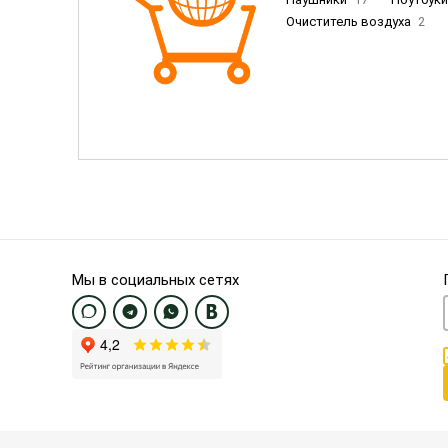
Очиститель воздуха
2
Пылесосы
9
Смартфо
Смартфоны Samsung
20
Смартфоны OnePlus/Pixel/U
Электронные книги EU
3
Мы в социальных сетях