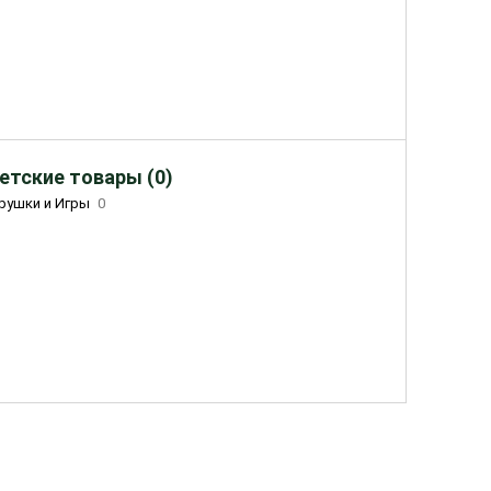
етские товары (0)
рушки и Игры
0