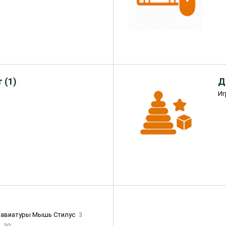
 (1)
Д
Иг
лавиатуры Мышь Стилус
3
и
30