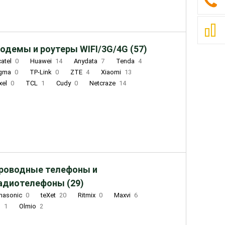
одемы и роутеры WIFI/3G/4G (57)
catel
0
Huawei
14
Anydata
7
Tenda
4
igma
0
TP-Link
0
ZTE
4
Xiaomi
13
xel
0
TCL
1
Cudy
0
Netcraze
14
роводные телефоны и
адиотелефоны (29)
nasonic
0
teXet
20
Ritmix
0
Maxvi
6
Q
1
Olmio
2