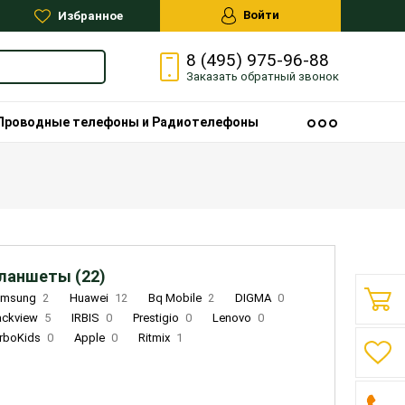
Войти
Избранное
8 (495) 975-96-88
Заказать
обратный
звонок
Проводные телефоны и Радиотелефоны
ланшеты (22)
amsung
2
Huawei
12
Bq Mobile
2
DIGMA
0
ackview
5
IRBIS
0
Prestigio
0
Lenovo
0
rboKids
0
Apple
0
Ritmix
1