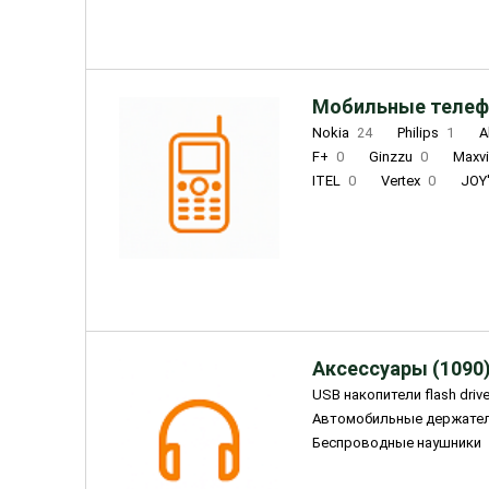
Мобильные телеф
Nokia
24
Philips
1
A
F+
0
Ginzzu
0
Maxv
ITEL
0
Vertex
0
JOY
Ulefone
0
Panasonic
0
Wigor
0
CAT
0
IRBI
Olmio
23
Fontel
15
Аксессуары (1090
USB накопители flash driv
Автомобильные держате
Беспроводные наушники
Внешние жесткие диски