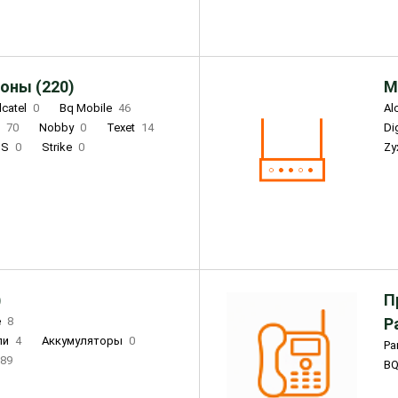
оны (220)
М
lcatel
0
Bq Mobile
46
Al
i
70
Nobby
0
Texet
14
D
'S
0
Strike
0
Zy
DIGMA
0
INOI
15
S
0
DIZO
0
Corn
0
Xenium
12
)
П
e
8
Р
ли
4
Аккумуляторы
0
Pa
89
B
3