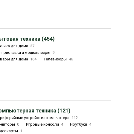
ытовая техника (454)
хника для дома
37
-приставки и медиаплееры
9
вары для дома
164
Телевизоры
46
ный дом
155
Чайники
23
лажнители воздуха
20
омпьютерная техника (121)
риферийные устройства компьютера
112
ониторы
0
Игровые консоли
4
Ноутбуки
4
деокарты
1