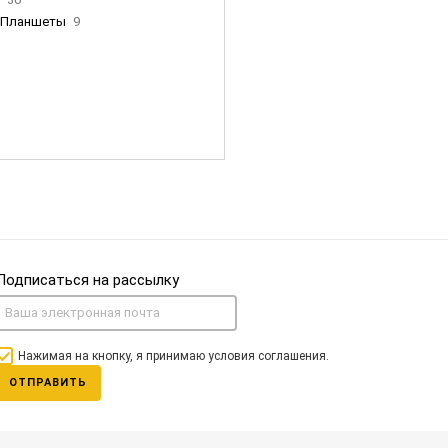
Планшеты
9
ны Apple
35
Фен Dyson
0
nigerz и тд
31
Часы
0
Подписаться на рассылку
Нажимая на кнопку, я принимаю условия соглашения.
ОТПРАВИТЬ