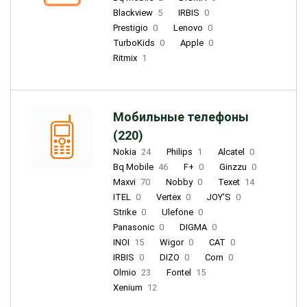
Blackview
5
IRBIS
0
Prestigio
0
Lenovo
0
TurboKids
0
Apple
0
Ritmix
1
Мобильные телефоны
(220)
Nokia
24
Philips
1
Alcatel
0
Bq Mobile
46
F+
0
Ginzzu
0
Maxvi
70
Nobby
0
Texet
14
ITEL
0
Vertex
0
JOY'S
0
Strike
0
Ulefone
0
Panasonic
0
DIGMA
0
INOI
15
Wigor
0
CAT
0
IRBIS
0
DIZO
0
Corn
0
Olmio
23
Fontel
15
Xenium
12