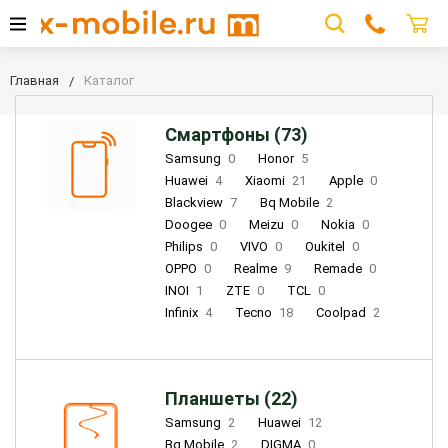
Главная
Каталог
Смартфоны (73)
Samsung
0
Honor
5
Huawei
4
Xiaomi
21
Apple
0
Blackview
7
Bq Mobile
2
Doogee
0
Meizu
0
Nokia
0
Philips
0
VIVO
0
Oukitel
0
OPPO
0
Realme
9
Remade
0
INOI
1
ZTE
0
TCL
0
Infinix
4
Tecno
18
Coolpad
2
Планшеты (22)
Samsung
2
Huawei
12
Bq Mobile
2
DIGMA
0