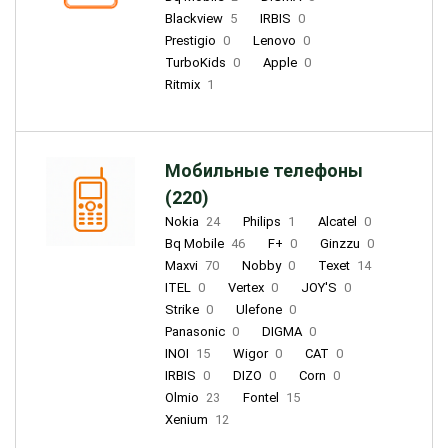
Blackview
5
IRBIS
0
Prestigio
0
Lenovo
0
TurboKids
0
Apple
0
Ritmix
1
Мобильные телефоны
(220)
Nokia
24
Philips
1
Alcatel
0
Bq Mobile
46
F+
0
Ginzzu
0
Maxvi
70
Nobby
0
Texet
14
ITEL
0
Vertex
0
JOY'S
0
Strike
0
Ulefone
0
Panasonic
0
DIGMA
0
INOI
15
Wigor
0
CAT
0
IRBIS
0
DIZO
0
Corn
0
Olmio
23
Fontel
15
Xenium
12