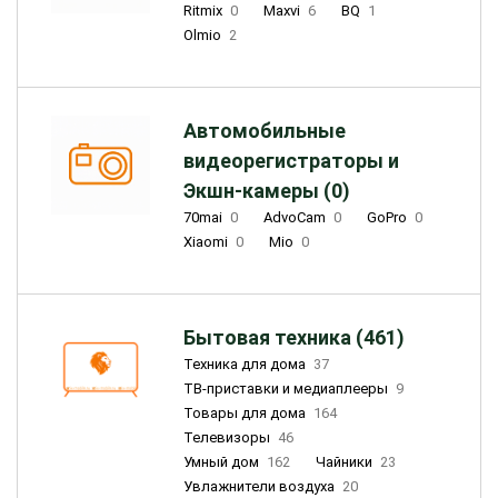
Ritmix
0
Maxvi
6
BQ
1
Olmio
2
Автомобильные
видеорегистраторы и
Экшн-камеры (0)
70mai
0
AdvoCam
0
GoPro
0
Xiaomi
0
Mio
0
Бытовая техника (461)
Техника для дома
37
ТВ-приставки и медиаплееры
9
Товары для дома
164
Телевизоры
46
Умный дом
162
Чайники
23
Увлажнители воздуха
20