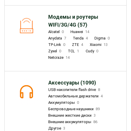
Модемы и роутеры
WIFI/3G/4G (57)
Alcatel
0
Huawei
14
Anydata
7
Tenda
4
Digma
0
TP-Link
0
ZTE
4
Xiaomi
13
Zyxel
0
TCL
1
Cudy
0
Netcraze
14
Аксессуары (1090)
USB накопители flash drive
8
Автомобильные держатели
4
Аккумуляторы
0
Беспроводные наушники
89
Внешние жесткие диски
3
Внешние аккумуляторы
86
Другое
3