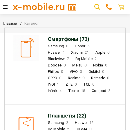
Главная
Каталог
Смартфоны (73)
Samsung
0
Honor
5
Huawei
4
Xiaomi
21
Apple
0
Blackview
7
Bq Mobile
2
Doogee
0
Meizu
0
Nokia
0
Philips
0
VIVO
0
Oukitel
0
OPPO
0
Realme
9
Remade
0
INOI
1
ZTE
0
TCL
0
Infinix
4
Tecno
18
Coolpad
2
Планшеты (22)
Samsung
2
Huawei
12
Bq Mobile
2
DIGMA
0