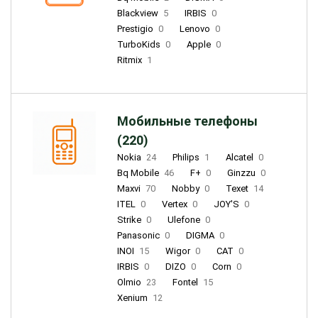
Blackview
5
IRBIS
0
Prestigio
0
Lenovo
0
TurboKids
0
Apple
0
Ritmix
1
Мобильные телефоны
(220)
Nokia
24
Philips
1
Alcatel
0
Bq Mobile
46
F+
0
Ginzzu
0
Maxvi
70
Nobby
0
Texet
14
ITEL
0
Vertex
0
JOY'S
0
Strike
0
Ulefone
0
Panasonic
0
DIGMA
0
INOI
15
Wigor
0
CAT
0
IRBIS
0
DIZO
0
Corn
0
Olmio
23
Fontel
15
Xenium
12