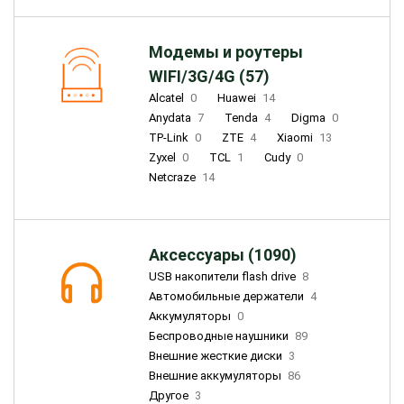
Модемы и роутеры
WIFI/3G/4G (57)
Alcatel
0
Huawei
14
Anydata
7
Tenda
4
Digma
0
TP-Link
0
ZTE
4
Xiaomi
13
Zyxel
0
TCL
1
Cudy
0
Netcraze
14
Аксессуары (1090)
USB накопители flash drive
8
Автомобильные держатели
4
Аккумуляторы
0
Беспроводные наушники
89
Внешние жесткие диски
3
Внешние аккумуляторы
86
Другое
3