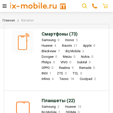
Главная
Каталог
Смартфоны (73)
Samsung
0
Honor
5
Huawei
4
Xiaomi
21
Apple
0
Blackview
7
Bq Mobile
2
Doogee
0
Meizu
0
Nokia
0
Philips
0
VIVO
0
Oukitel
0
OPPO
0
Realme
9
Remade
0
INOI
1
ZTE
0
TCL
0
Infinix
4
Tecno
18
Coolpad
2
Планшеты (22)
Samsung
2
Huawei
12
Bq Mobile
2
DIGMA
0