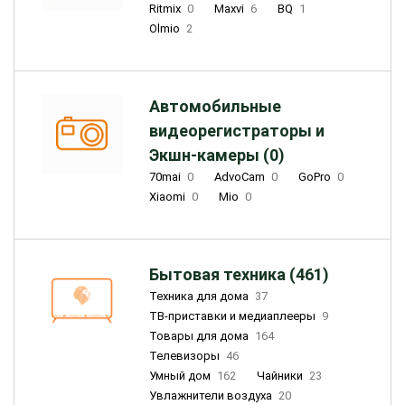
Ritmix
0
Maxvi
6
BQ
1
Olmio
2
Автомобильные
видеорегистраторы и
Экшн-камеры (0)
70mai
0
AdvoCam
0
GoPro
0
Xiaomi
0
Mio
0
Бытовая техника (461)
Техника для дома
37
ТВ-приставки и медиаплееры
9
Товары для дома
164
Телевизоры
46
Умный дом
162
Чайники
23
Увлажнители воздуха
20