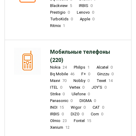
Blackview
5
IRBIS
0
Prestigio
0
Lenovo
0
TurboKids
0
Apple
0
Ritmix
1
Мобильные телефоны
(220)
Nokia
24
Philips
1
Alcatel
0
Bq Mobile
46
F+
0
Ginzzu
0
Maxvi
70
Nobby
0
Texet
14
ITEL
0
Vertex
0
JOY'S
0
Strike
0
Ulefone
0
Panasonic
0
DIGMA
0
INOI
15
Wigor
0
CAT
0
IRBIS
0
DIZO
0
Corn
0
Olmio
23
Fontel
15
Xenium
12