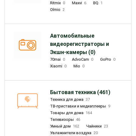
Ritmix
0
Maxvi
6
BQ
1
Olmio
2
Автомобильные
видеорегистраторы и
Экшн-камеры (0)
70mai
0
AdvoCam
0
GoPro
0
Xiaomi
0
Mio
0
Бытовая техника (461)
Техника для дома
37
ТВ-приставки и медиаплееры
9
Товары для дома
164
Телевизоры
46
Умный дом
162
Чайники
23
Увлажнители воздуха
20