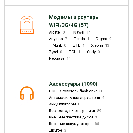
Модемы и роутеры
WIFI/3G/4G (57)
Alcatel
0
Huawei
14
Anydata
7
Tenda
4
Digma
0
TP-Link
0
ZTE
4
Xiaomi
13
Zyxel
0
TCL
1
Cudy
0
Netcraze
14
Аксессуары (1090)
USB накопители flash drive
8
Автомобильные держатели
4
Аккумуляторы
0
Беспроводные наушники
89
Внешние жесткие диски
3
Внешние аккумуляторы
86
Другое
3