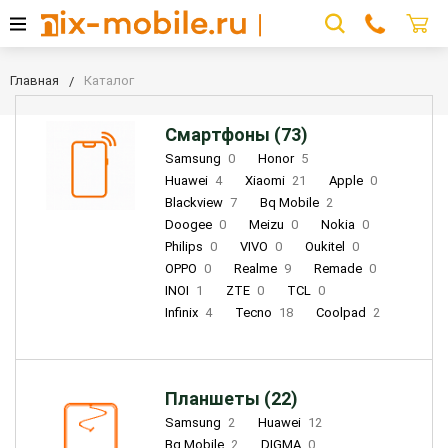
Главная
Каталог
Смартфоны (73)
Samsung
0
Honor
5
Huawei
4
Xiaomi
21
Apple
0
Blackview
7
Bq Mobile
2
Doogee
0
Meizu
0
Nokia
0
Philips
0
VIVO
0
Oukitel
0
OPPO
0
Realme
9
Remade
0
INOI
1
ZTE
0
TCL
0
Infinix
4
Tecno
18
Coolpad
2
Планшеты (22)
Samsung
2
Huawei
12
Bq Mobile
2
DIGMA
0