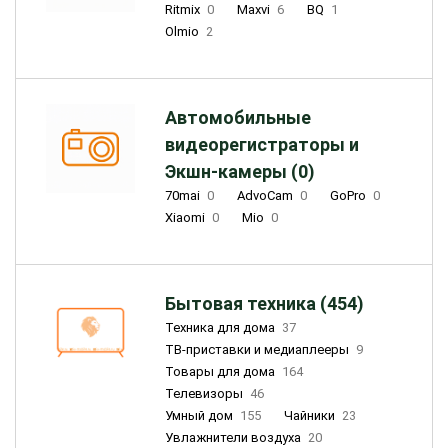
Ritmix
0
Maxvi
6
BQ
1
Olmio
2
Автомобильные
видеорегистраторы и
Экшн-камеры (0)
70mai
0
AdvoCam
0
GoPro
0
Xiaomi
0
Mio
0
Бытовая техника (454)
Техника для дома
37
ТВ-приставки и медиаплееры
9
Товары для дома
164
Телевизоры
46
Умный дом
155
Чайники
23
Увлажнители воздуха
20