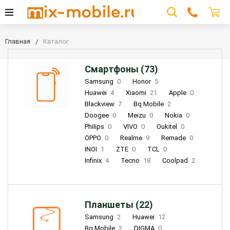
Главная
Каталог
Смартфоны (73)
Samsung
0
Honor
5
Huawei
4
Xiaomi
21
Apple
0
Blackview
7
Bq Mobile
2
Doogee
0
Meizu
0
Nokia
0
Philips
0
VIVO
0
Oukitel
0
OPPO
0
Realme
9
Remade
0
INOI
1
ZTE
0
TCL
0
Infinix
4
Tecno
18
Coolpad
2
Планшеты (22)
Samsung
2
Huawei
12
Bq Mobile
2
DIGMA
0