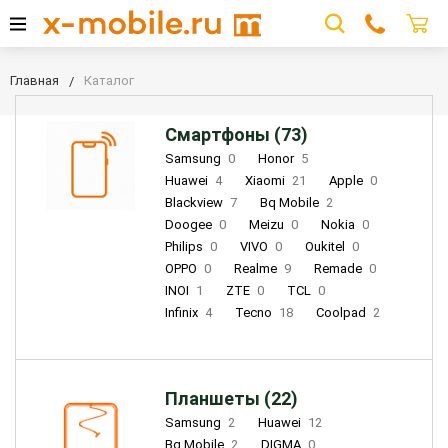
Главная
Каталог
Смартфоны (73)
Samsung
0
Honor
5
Huawei
4
Xiaomi
21
Apple
0
Blackview
7
Bq Mobile
2
Doogee
0
Meizu
0
Nokia
0
Philips
0
VIVO
0
Oukitel
0
OPPO
0
Realme
9
Remade
0
INOI
1
ZTE
0
TCL
0
Infinix
4
Tecno
18
Coolpad
2
Планшеты (22)
Samsung
2
Huawei
12
Bq Mobile
2
DIGMA
0