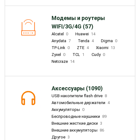
Модемы и роутеры
WIFI/3G/4G (57)
Alcatel
0
Huawei
14
Anydata
7
Tenda
4
Digma
0
TP-Link
0
ZTE
4
Xiaomi
13
Zyxel
0
TCL
1
Cudy
0
Netcraze
14
Аксессуары (1090)
USB накопители flash drive
8
Автомобильные держатели
4
Аккумуляторы
0
Беспроводные наушники
89
Внешние жесткие диски
3
Внешние аккумуляторы
86
Другое
3