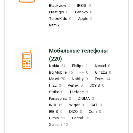
Blackview
5
IRBIS
0
Prestigio
0
Lenovo
0
TurboKids
0
Apple
0
Ritmix
1
Мобильные телефоны
(220)
Nokia
24
Philips
1
Alcatel
0
Bq Mobile
46
F+
0
Ginzzu
0
Maxvi
70
Nobby
0
Texet
14
ITEL
0
Vertex
0
JOY'S
0
Strike
0
Ulefone
0
Panasonic
0
DIGMA
0
INOI
15
Wigor
0
CAT
0
IRBIS
0
DIZO
0
Corn
0
Olmio
23
Fontel
15
Xenium
12