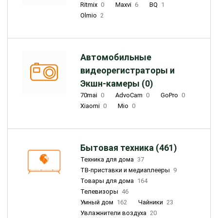
Ritmix
0
Maxvi
6
BQ
1
Olmio
2
Автомобильные
видеорегистраторы и
Экшн-камеры (0)
70mai
0
AdvoCam
0
GoPro
0
Xiaomi
0
Mio
0
Бытовая техника (461)
Техника для дома
37
ТВ-приставки и медиаплееры
9
Товары для дома
164
Телевизоры
46
Умный дом
162
Чайники
23
Увлажнители воздуха
20