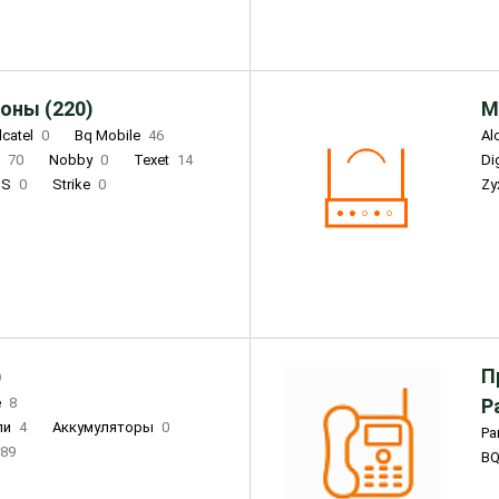
оны (220)
М
lcatel
0
Bq Mobile
46
Al
i
70
Nobby
0
Texet
14
D
'S
0
Strike
0
Zy
DIGMA
0
INOI
15
S
0
DIZO
0
Corn
0
Xenium
12
)
П
e
8
Р
ли
4
Аккумуляторы
0
Pa
89
B
3