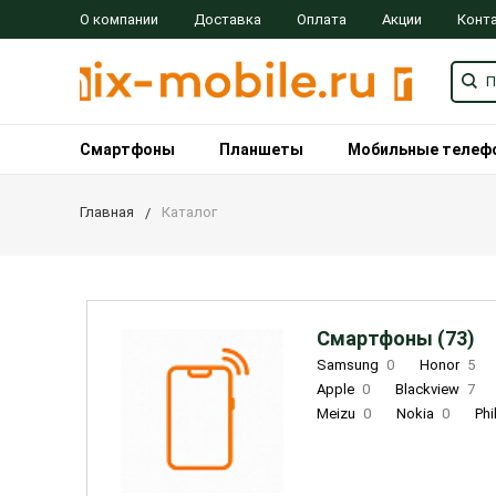
О компании
Доставка
Оплата
Акции
Конт
Смартфоны
Планшеты
Мобильные телеф
Главная
Каталог
Смартфоны (73)
Samsung
0
Honor
5
Apple
0
Blackview
7
Meizu
0
Nokia
0
Phi
Oukitel
0
OPPO
0
Re
INOI
1
ZTE
0
TCL
0
Coolpad
2