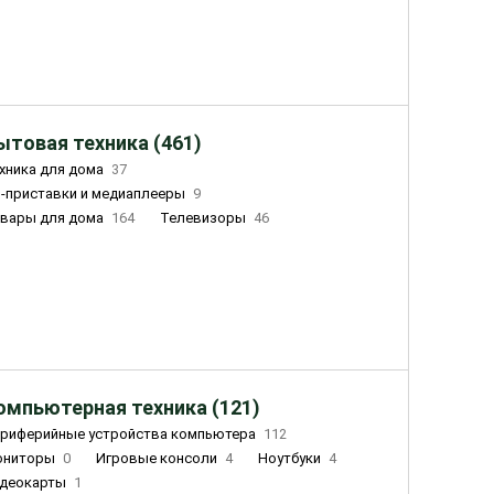
ытовая техника (461)
хника для дома
37
-приставки и медиаплееры
9
вары для дома
164
Телевизоры
46
ный дом
162
Чайники
23
лажнители воздуха
20
омпьютерная техника (121)
риферийные устройства компьютера
112
ониторы
0
Игровые консоли
4
Ноутбуки
4
деокарты
1