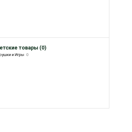
етские товары (0)
рушки и Игры
0