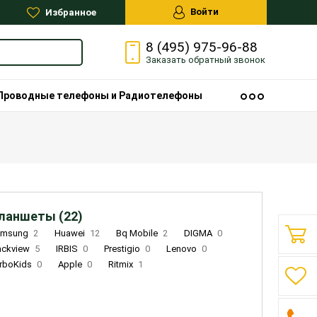
Войти
Избранное
8 (495) 975-96-88
Заказать
обратный
звонок
Проводные телефоны и Радиотелефоны
ланшеты (22)
amsung
2
Huawei
12
Bq Mobile
2
DIGMA
0
ackview
5
IRBIS
0
Prestigio
0
Lenovo
0
rboKids
0
Apple
0
Ritmix
1