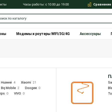
Сравнение
Часы работы: с 10.00 до 19.00
акты
оны
Модемы и роутеры WIFI/3G/4G
Аксессуары
П
Huawei
4
Xiaomi
21
S
Bq Mobile
2
Doogee
0
Bl
lips
0
VIVO
0
Tu
alme
9
Remade
0
Infinix
4
Tecno
18