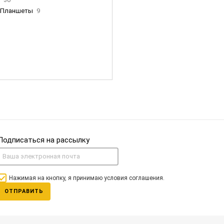
Планшеты
9
ны Apple
35
Фен Dyson
0
nigerz и тд
31
Часы
0
Подписаться на рассылку
Нажимая на кнопку, я принимаю условия соглашения.
ОТПРАВИТЬ