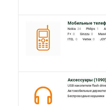
Мобильные телеф
Nokia
24
Philips
1
A
F+
0
Ginzzu
0
Maxv
ITEL
0
Vertex
0
JOY
Ulefone
0
Panasonic
0
Wigor
0
CAT
0
IRBI
Olmio
23
Fontel
15
Аксессуары (1090
USB накопители flash driv
Автомобильные держате
Беспроводные наушники
Внешние жесткие диски