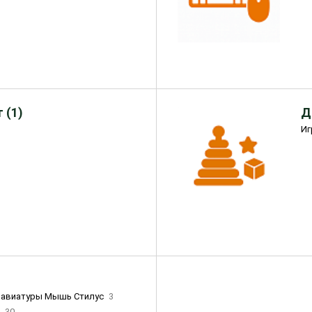
 (1)
Д
Иг
лавиатуры Мышь Стилус
3
и
30