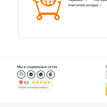
Очиститель воздуха
2
Пылесосы
9
Смартфо
Смартфоны Samsung
20
Смартфоны OnePlus/Pixel/U
Электронные книги EU
3
Мы в социальных сетях