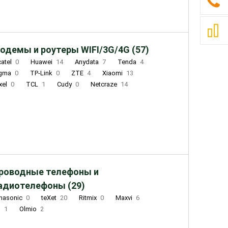
одемы и роутеры WIFI/3G/4G (57)
catel
0
Huawei
14
Anydata
7
Tenda
4
igma
0
TP-Link
0
ZTE
4
Xiaomi
13
xel
0
TCL
1
Cudy
0
Netcraze
14
роводные телефоны и
адиотелефоны (29)
nasonic
0
teXet
20
Ritmix
0
Maxvi
6
Q
1
Olmio
2