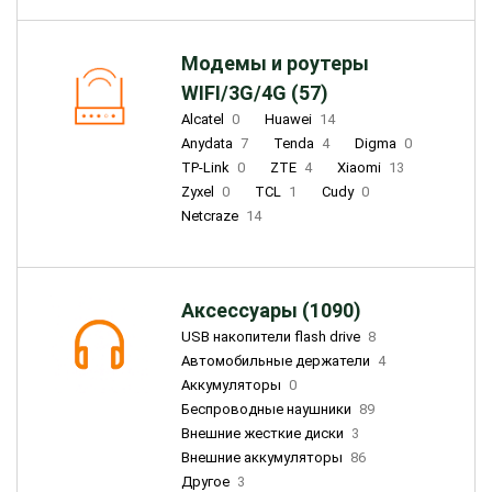
Модемы и роутеры
WIFI/3G/4G (57)
Alcatel
0
Huawei
14
Anydata
7
Tenda
4
Digma
0
TP-Link
0
ZTE
4
Xiaomi
13
Zyxel
0
TCL
1
Cudy
0
Netcraze
14
Аксессуары (1090)
USB накопители flash drive
8
Автомобильные держатели
4
Аккумуляторы
0
Беспроводные наушники
89
Внешние жесткие диски
3
Внешние аккумуляторы
86
Другое
3