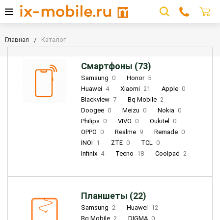
Главная
Каталог
Смартфоны (73)
Samsung
0
Honor
5
Huawei
4
Xiaomi
21
Apple
0
Blackview
7
Bq Mobile
2
Doogee
0
Meizu
0
Nokia
0
Philips
0
VIVO
0
Oukitel
0
OPPO
0
Realme
9
Remade
0
INOI
1
ZTE
0
TCL
0
Infinix
4
Tecno
18
Coolpad
2
Планшеты (22)
Samsung
2
Huawei
12
Bq Mobile
2
DIGMA
0