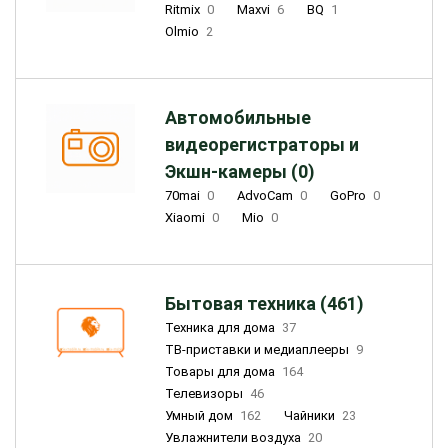
Ritmix
0
Maxvi
6
BQ
1
Olmio
2
Автомобильные
видеорегистраторы и
Экшн-камеры (0)
70mai
0
AdvoCam
0
GoPro
0
Xiaomi
0
Mio
0
Бытовая техника (461)
Техника для дома
37
ТВ-приставки и медиаплееры
9
Товары для дома
164
Телевизоры
46
Умный дом
162
Чайники
23
Увлажнители воздуха
20