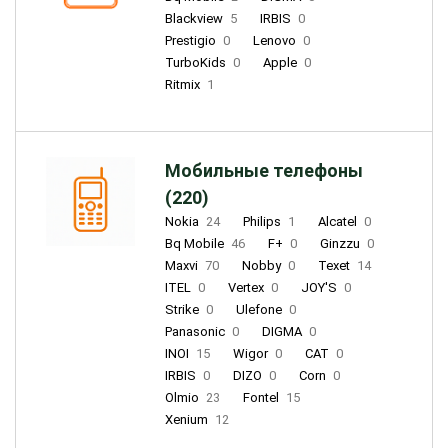
Blackview
5
IRBIS
0
Prestigio
0
Lenovo
0
TurboKids
0
Apple
0
Ritmix
1
Мобильные телефоны
(220)
Nokia
24
Philips
1
Alcatel
0
Bq Mobile
46
F+
0
Ginzzu
0
Maxvi
70
Nobby
0
Texet
14
ITEL
0
Vertex
0
JOY'S
0
Strike
0
Ulefone
0
Panasonic
0
DIGMA
0
INOI
15
Wigor
0
CAT
0
IRBIS
0
DIZO
0
Corn
0
Olmio
23
Fontel
15
Xenium
12