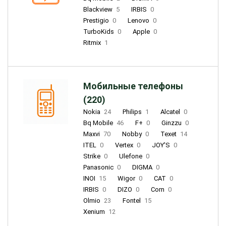
Blackview
5
IRBIS
0
Prestigio
0
Lenovo
0
TurboKids
0
Apple
0
Ritmix
1
Мобильные телефоны
(220)
Nokia
24
Philips
1
Alcatel
0
Bq Mobile
46
F+
0
Ginzzu
0
Maxvi
70
Nobby
0
Texet
14
ITEL
0
Vertex
0
JOY'S
0
Strike
0
Ulefone
0
Panasonic
0
DIGMA
0
INOI
15
Wigor
0
CAT
0
IRBIS
0
DIZO
0
Corn
0
Olmio
23
Fontel
15
Xenium
12