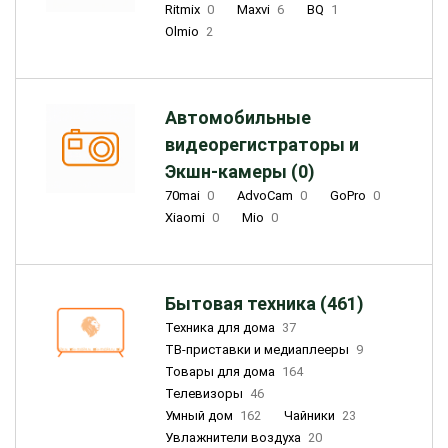
Ritmix
0
Maxvi
6
BQ
1
Olmio
2
Автомобильные
видеорегистраторы и
Экшн-камеры (0)
70mai
0
AdvoCam
0
GoPro
0
Xiaomi
0
Mio
0
Бытовая техника (461)
Техника для дома
37
ТВ-приставки и медиаплееры
9
Товары для дома
164
Телевизоры
46
Умный дом
162
Чайники
23
Увлажнители воздуха
20