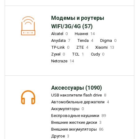
Модемы и роутеры
WIFI/3G/4G (57)
Alcatel
0
Huawei
14
Anydata
7
Tenda
4
Digma
0
TP-Link
0
ZTE
4
Xiaomi
13
Zyxel
0
TCL
1
Cudy
0
Netcraze
14
Аксессуары (1090)
USB накопители flash drive
8
Автомобильные держатели
4
Аккумуляторы
0
Беспроводные наушники
89
Внешние жесткие диски
3
Внешние аккумуляторы
86
Другое
3