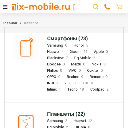
Главная
Каталог
Смартфоны (73)
Samsung
0
Honor
5
Huawei
4
Xiaomi
21
Apple
0
Blackview
7
Bq Mobile
2
Doogee
0
Meizu
0
Nokia
0
Philips
0
VIVO
0
Oukitel
0
OPPO
0
Realme
9
Remade
0
INOI
1
ZTE
0
TCL
0
Infinix
4
Tecno
18
Coolpad
2
Планшеты (22)
Samsung
2
Huawei
12
Bq Mobile
2
DIGMA
0