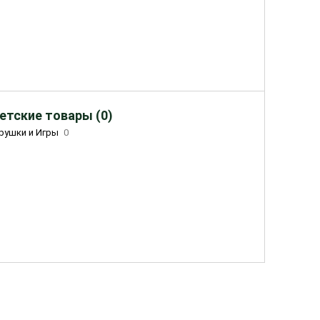
етские товары (0)
рушки и Игры
0