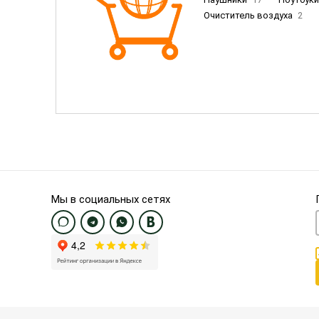
Очиститель воздуха
2
Пылесосы
9
Смартфо
Смартфоны Samsung
20
Смартфоны OnePlus/Pixel/U
Электронные книги EU
3
Мы в социальных сетях