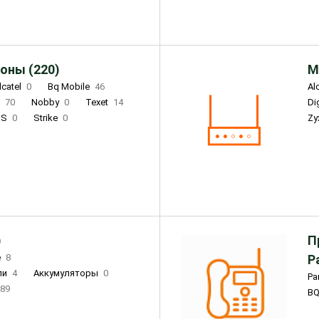
оны (220)
М
lcatel
0
Bq Mobile
46
Al
i
70
Nobby
0
Texet
14
D
'S
0
Strike
0
Zy
DIGMA
0
INOI
15
S
0
DIZO
0
Corn
0
Xenium
12
)
П
e
8
Р
ли
4
Аккумуляторы
0
Pa
89
B
3