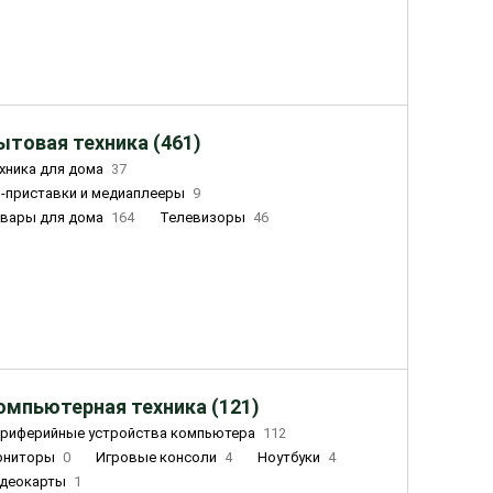
ытовая техника (461)
хника для дома
37
-приставки и медиаплееры
9
вары для дома
164
Телевизоры
46
ный дом
162
Чайники
23
лажнители воздуха
20
омпьютерная техника (121)
риферийные устройства компьютера
112
ониторы
0
Игровые консоли
4
Ноутбуки
4
деокарты
1