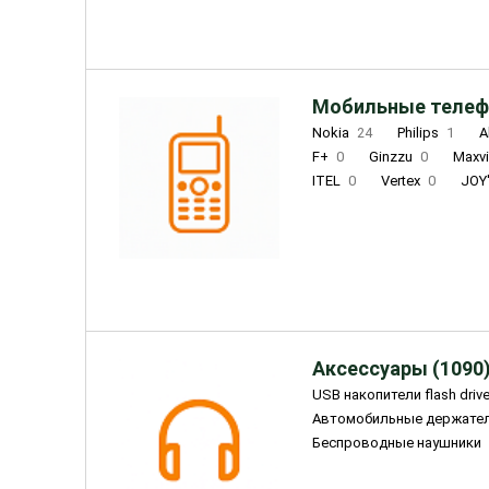
Мобильные телеф
Nokia
24
Philips
1
A
F+
0
Ginzzu
0
Maxv
ITEL
0
Vertex
0
JOY
Ulefone
0
Panasonic
0
Wigor
0
CAT
0
IRBI
Olmio
23
Fontel
15
Аксессуары (1090
USB накопители flash driv
Автомобильные держате
Беспроводные наушники
Внешние жесткие диски