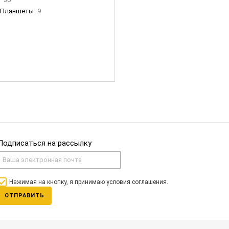
Планшеты
9
ны Apple
35
Фен Dyson
0
nigerz и тд
31
Часы
0
Подписаться на рассылку
Нажимая на кнопку, я принимаю условия соглашения.
ОТПРАВИТЬ