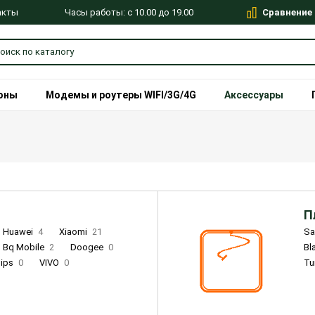
Сравнение
Часы работы: с 10.00 до 19.00
акты
оны
Модемы и роутеры WIFI/3G/4G
Аксессуары
П
Huawei
4
Xiaomi
21
S
Bq Mobile
2
Doogee
0
Bl
lips
0
VIVO
0
Tu
alme
9
Remade
0
Infinix
4
Tecno
18