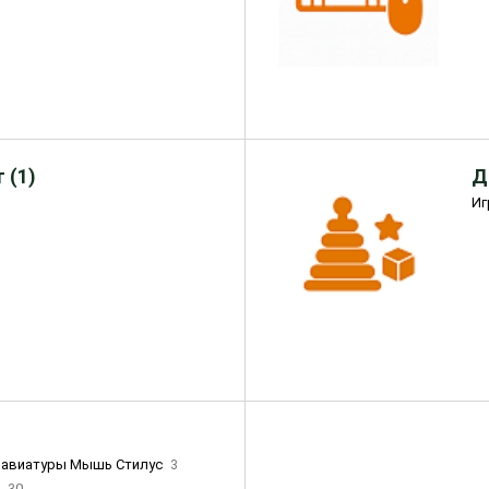
 (1)
Д
Иг
лавиатуры Мышь Стилус
3
и
30