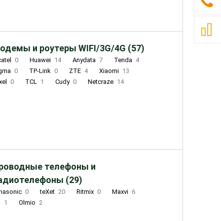
одемы и роутеры WIFI/3G/4G (57)
catel
0
Huawei
14
Anydata
7
Tenda
4
igma
0
TP-Link
0
ZTE
4
Xiaomi
13
xel
0
TCL
1
Cudy
0
Netcraze
14
роводные телефоны и
адиотелефоны (29)
nasonic
0
teXet
20
Ritmix
0
Maxvi
6
Q
1
Olmio
2