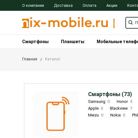
О компании
Доставка
Оплата
Акции
Конт
Смартфоны
Планшеты
Мобильные телеф
Главная
Каталог
Смартфоны (73)
Samsung
0
Honor
5
Apple
0
Blackview
7
Meizu
0
Nokia
0
Phi
Oukitel
0
OPPO
0
Re
INOI
1
ZTE
0
TCL
0
Coolpad
2