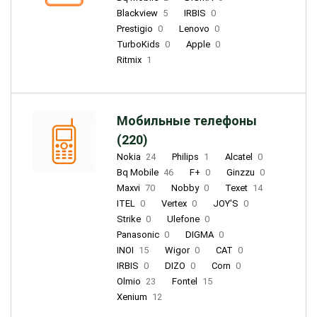
Blackview
5
IRBIS
0
Prestigio
0
Lenovo
0
TurboKids
0
Apple
0
Ritmix
1
Мобильные телефоны
(220)
Nokia
24
Philips
1
Alcatel
0
Bq Mobile
46
F+
0
Ginzzu
0
Maxvi
70
Nobby
0
Texet
14
ITEL
0
Vertex
0
JOY'S
0
Strike
0
Ulefone
0
Panasonic
0
DIGMA
0
INOI
15
Wigor
0
CAT
0
IRBIS
0
DIZO
0
Corn
0
Olmio
23
Fontel
15
Xenium
12