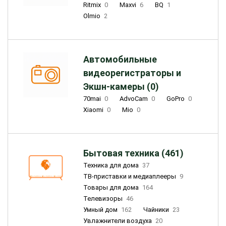
Ritmix
0
Maxvi
6
BQ
1
Olmio
2
Автомобильные
видеорегистраторы и
Экшн-камеры (0)
70mai
0
AdvoCam
0
GoPro
0
Xiaomi
0
Mio
0
Бытовая техника (461)
Техника для дома
37
ТВ-приставки и медиаплееры
9
Товары для дома
164
Телевизоры
46
Умный дом
162
Чайники
23
Увлажнители воздуха
20