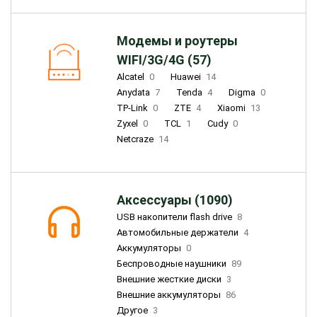
Модемы и роутеры
WIFI/3G/4G (57)
Alcatel
0
Huawei
14
Anydata
7
Tenda
4
Digma
0
TP-Link
0
ZTE
4
Xiaomi
13
Zyxel
0
TCL
1
Cudy
0
Netcraze
14
Аксессуары (1090)
USB накопители flash drive
8
Автомобильные держатели
4
Аккумуляторы
0
Беспроводные наушники
89
Внешние жесткие диски
3
Внешние аккумуляторы
86
Другое
3