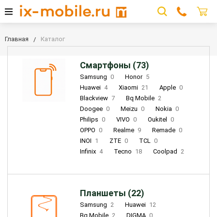
Главная
Каталог
Смартфоны (73)
Samsung
0
Honor
5
Huawei
4
Xiaomi
21
Apple
0
Blackview
7
Bq Mobile
2
Doogee
0
Meizu
0
Nokia
0
Philips
0
VIVO
0
Oukitel
0
OPPO
0
Realme
9
Remade
0
INOI
1
ZTE
0
TCL
0
Infinix
4
Tecno
18
Coolpad
2
Планшеты (22)
Samsung
2
Huawei
12
Bq Mobile
2
DIGMA
0