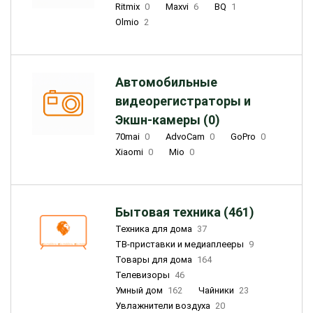
Ritmix
0
Maxvi
6
BQ
1
Olmio
2
Автомобильные
видеорегистраторы и
Экшн-камеры (0)
70mai
0
AdvoCam
0
GoPro
0
Xiaomi
0
Mio
0
Бытовая техника (461)
Техника для дома
37
ТВ-приставки и медиаплееры
9
Товары для дома
164
Телевизоры
46
Умный дом
162
Чайники
23
Увлажнители воздуха
20