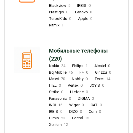
Blackview
5
IRBIS
0
Prestigio
0
Lenovo
0
TurboKids
0
Apple
0
Ritmix
1
Мобильные телефоны
(220)
Nokia
24
Philips
1
Alcatel
0
Bq Mobile
46
F+
0
Ginzzu
0
Maxvi
70
Nobby
0
Texet
14
ITEL
0
Vertex
0
JOY'S
0
Strike
0
Ulefone
0
Panasonic
0
DIGMA
0
INOI
15
Wigor
0
CAT
0
IRBIS
0
DIZO
0
Corn
0
Olmio
23
Fontel
15
Xenium
12