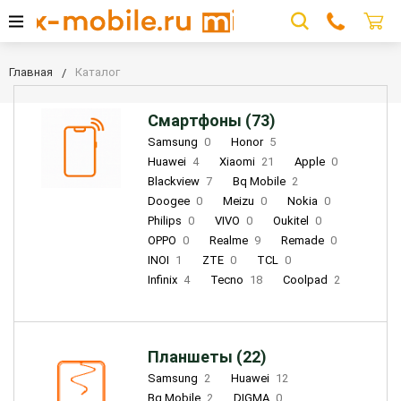
Главная
Каталог
Смартфоны (73)
Samsung
0
Honor
5
Huawei
4
Xiaomi
21
Apple
0
Blackview
7
Bq Mobile
2
Doogee
0
Meizu
0
Nokia
0
Philips
0
VIVO
0
Oukitel
0
OPPO
0
Realme
9
Remade
0
INOI
1
ZTE
0
TCL
0
Infinix
4
Tecno
18
Coolpad
2
Планшеты (22)
Samsung
2
Huawei
12
Bq Mobile
2
DIGMA
0