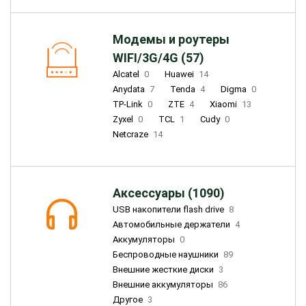
Модемы и роутеры
WIFI/3G/4G (57)
Alcatel
0
Huawei
14
Anydata
7
Tenda
4
Digma
0
TP-Link
0
ZTE
4
Xiaomi
13
Zyxel
0
TCL
1
Cudy
0
Netcraze
14
Аксессуары (1090)
USB накопители flash drive
8
Автомобильные держатели
4
Аккумуляторы
0
Беспроводные наушники
89
Внешние жесткие диски
3
Внешние аккумуляторы
86
Другое
3