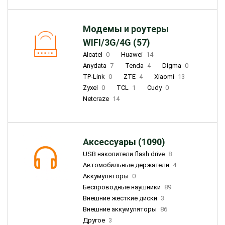
Модемы и роутеры
WIFI/3G/4G (57)
Alcatel
0
Huawei
14
Anydata
7
Tenda
4
Digma
0
TP-Link
0
ZTE
4
Xiaomi
13
Zyxel
0
TCL
1
Cudy
0
Netcraze
14
Аксессуары (1090)
USB накопители flash drive
8
Автомобильные держатели
4
Аккумуляторы
0
Беспроводные наушники
89
Внешние жесткие диски
3
Внешние аккумуляторы
86
Другое
3