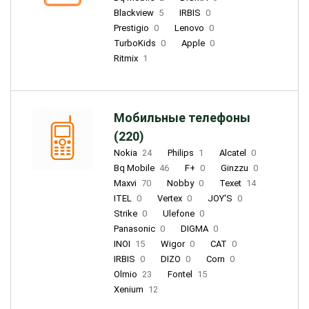
Blackview
5
IRBIS
0
Prestigio
0
Lenovo
0
TurboKids
0
Apple
0
Ritmix
1
Мобильные телефоны
(220)
Nokia
24
Philips
1
Alcatel
0
Bq Mobile
46
F+
0
Ginzzu
0
Maxvi
70
Nobby
0
Texet
14
ITEL
0
Vertex
0
JOY'S
0
Strike
0
Ulefone
0
Panasonic
0
DIGMA
0
INOI
15
Wigor
0
CAT
0
IRBIS
0
DIZO
0
Corn
0
Olmio
23
Fontel
15
Xenium
12