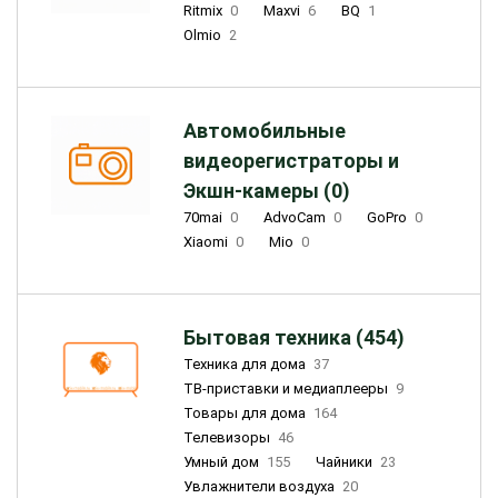
Ritmix
0
Maxvi
6
BQ
1
Olmio
2
Автомобильные
видеорегистраторы и
Экшн-камеры (0)
70mai
0
AdvoCam
0
GoPro
0
Xiaomi
0
Mio
0
Бытовая техника (454)
Техника для дома
37
ТВ-приставки и медиаплееры
9
Товары для дома
164
Телевизоры
46
Умный дом
155
Чайники
23
Увлажнители воздуха
20