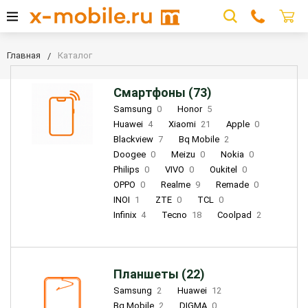
Главная
Каталог
Смартфоны (73)
Samsung
0
Honor
5
Huawei
4
Xiaomi
21
Apple
0
Blackview
7
Bq Mobile
2
Doogee
0
Meizu
0
Nokia
0
Philips
0
VIVO
0
Oukitel
0
OPPO
0
Realme
9
Remade
0
INOI
1
ZTE
0
TCL
0
Infinix
4
Tecno
18
Coolpad
2
Планшеты (22)
Samsung
2
Huawei
12
Bq Mobile
2
DIGMA
0