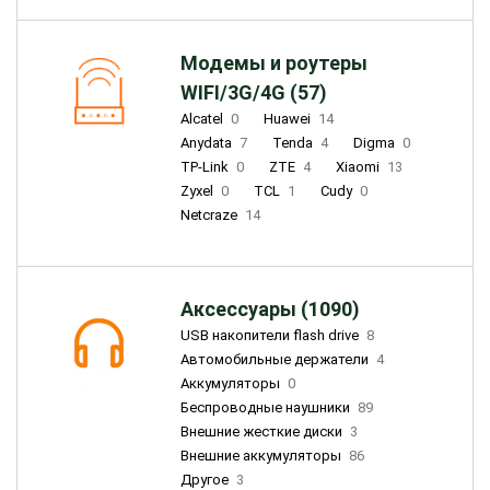
Модемы и роутеры
WIFI/3G/4G (57)
Alcatel
0
Huawei
14
Anydata
7
Tenda
4
Digma
0
TP-Link
0
ZTE
4
Xiaomi
13
Zyxel
0
TCL
1
Cudy
0
Netcraze
14
Аксессуары (1090)
USB накопители flash drive
8
Автомобильные держатели
4
Аккумуляторы
0
Беспроводные наушники
89
Внешние жесткие диски
3
Внешние аккумуляторы
86
Другое
3