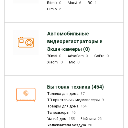
Ritmix
0
Maxvi
6
BQ
1
Olmio
2
Автомобильные
видеорегистраторы и
Экшн-камеры (0)
70mai
0
AdvoCam
0
GoPro
0
Xiaomi
0
Mio
0
Бытовая техника (454)
Техника для дома
37
ТВ-приставки и медиаплееры
9
Товары для дома
164
Телевизоры
46
Умный дом
155
Чайники
23
Увлажнители воздуха
20