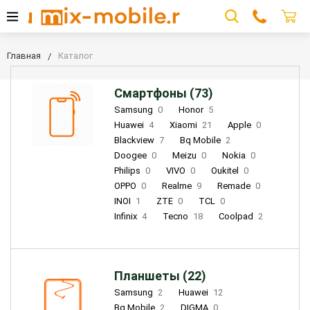
Главная
Каталог
Смартфоны (73)
Samsung
0
Honor
5
Huawei
4
Xiaomi
21
Apple
0
Blackview
7
Bq Mobile
2
Doogee
0
Meizu
0
Nokia
0
Philips
0
VIVO
0
Oukitel
0
OPPO
0
Realme
9
Remade
0
INOI
1
ZTE
0
TCL
0
Infinix
4
Tecno
18
Coolpad
2
Планшеты (22)
Samsung
2
Huawei
12
Bq Mobile
2
DIGMA
0