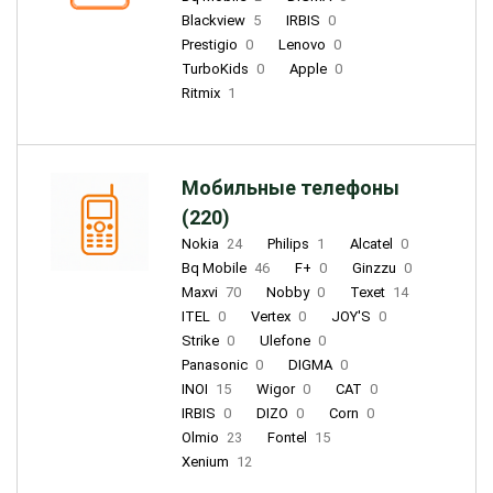
Blackview
5
IRBIS
0
Prestigio
0
Lenovo
0
TurboKids
0
Apple
0
Ritmix
1
Мобильные телефоны
(220)
Nokia
24
Philips
1
Alcatel
0
Bq Mobile
46
F+
0
Ginzzu
0
Maxvi
70
Nobby
0
Texet
14
ITEL
0
Vertex
0
JOY'S
0
Strike
0
Ulefone
0
Panasonic
0
DIGMA
0
INOI
15
Wigor
0
CAT
0
IRBIS
0
DIZO
0
Corn
0
Olmio
23
Fontel
15
Xenium
12