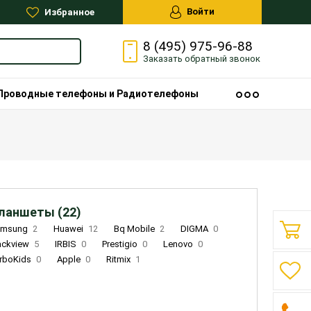
Войти
Избранное
8 (495) 975-96-88
Заказать
обратный
звонок
Проводные телефоны и Радиотелефоны
ланшеты (22)
amsung
2
Huawei
12
Bq Mobile
2
DIGMA
0
ackview
5
IRBIS
0
Prestigio
0
Lenovo
0
rboKids
0
Apple
0
Ritmix
1