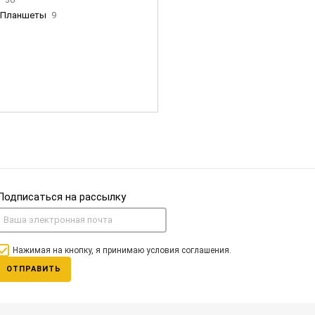
Планшеты
9
ны Apple
35
Фен Dyson
0
nigerz и тд
31
Часы
0
Подписаться на рассылку
Нажимая на кнопку, я принимаю условия соглашения.
ОТПРАВИТЬ