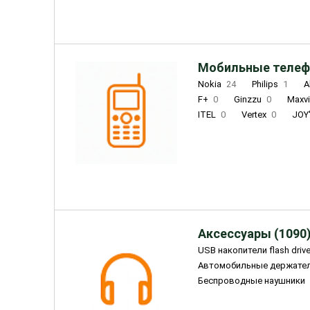
Мобильные телеф
Nokia
24
Philips
1
A
F+
0
Ginzzu
0
Maxv
ITEL
0
Vertex
0
JOY
Ulefone
0
Panasonic
0
Wigor
0
CAT
0
IRBI
Olmio
23
Fontel
15
Аксессуары (1090
USB накопители flash driv
Автомобильные держате
Беспроводные наушники
Внешние жесткие диски