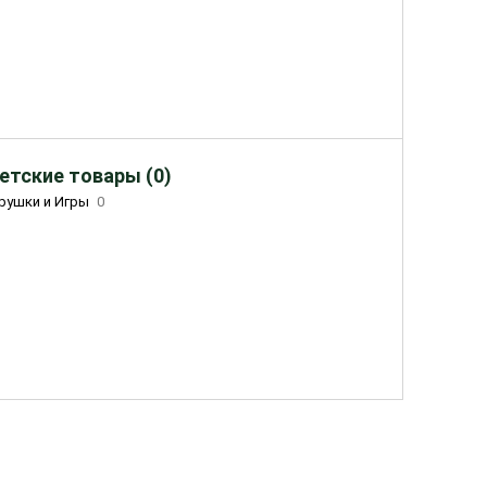
етские товары (0)
рушки и Игры
0