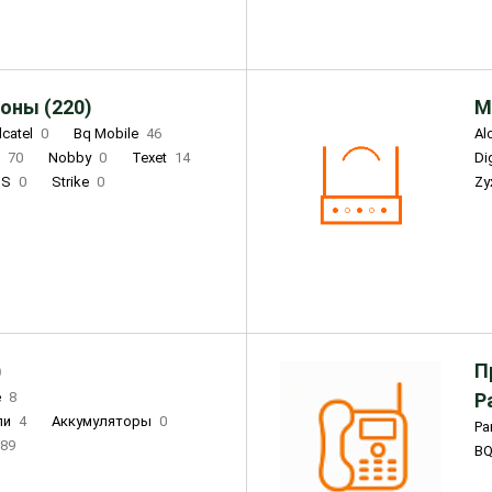
оны (220)
М
lcatel
0
Bq Mobile
46
Al
i
70
Nobby
0
Texet
14
D
'S
0
Strike
0
Zy
DIGMA
0
INOI
15
S
0
DIZO
0
Corn
0
Xenium
12
)
П
e
8
Р
ли
4
Аккумуляторы
0
Pa
89
B
3