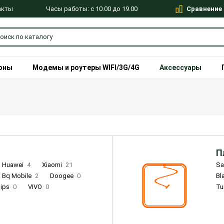
Сравнение
Часы работы: с 10.00 до 19.00
акты
оны
Модемы и роутеры WIFI/3G/4G
Аксессуары
П
Huawei
4
Xiaomi
21
S
Bq Mobile
2
Doogee
0
Bl
lips
0
VIVO
0
Tu
alme
9
Remade
0
Infinix
4
Tecno
18