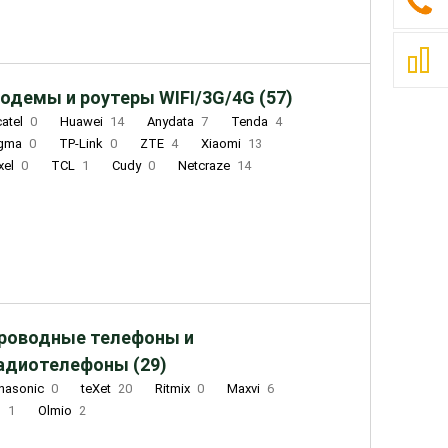
одемы и роутеры WIFI/3G/4G (57)
catel
0
Huawei
14
Anydata
7
Tenda
4
igma
0
TP-Link
0
ZTE
4
Xiaomi
13
xel
0
TCL
1
Cudy
0
Netcraze
14
роводные телефоны и
адиотелефоны (29)
nasonic
0
teXet
20
Ritmix
0
Maxvi
6
Q
1
Olmio
2