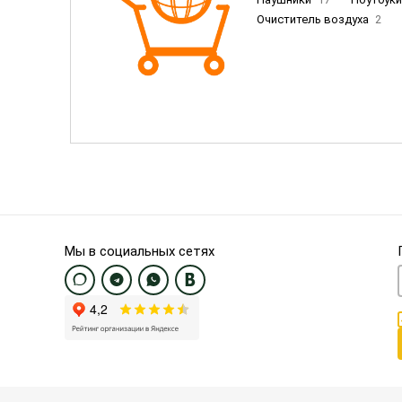
Очиститель воздуха
2
Пылесосы
9
Смартфо
Смартфоны Samsung
20
Смартфоны OnePlus/Pixel/U
Электронные книги EU
3
Мы в социальных сетях