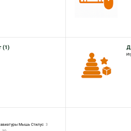
 (1)
Д
Иг
лавиатуры Мышь Стилус
3
и
30