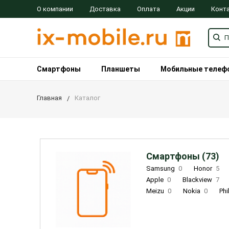
О компании
Доставка
Оплата
Акции
Конт
Смартфоны
Планшеты
Мобильные телеф
Главная
Каталог
Смартфоны (73)
Samsung
0
Honor
5
Apple
0
Blackview
7
Meizu
0
Nokia
0
Phi
Oukitel
0
OPPO
0
Re
INOI
1
ZTE
0
TCL
0
Coolpad
2