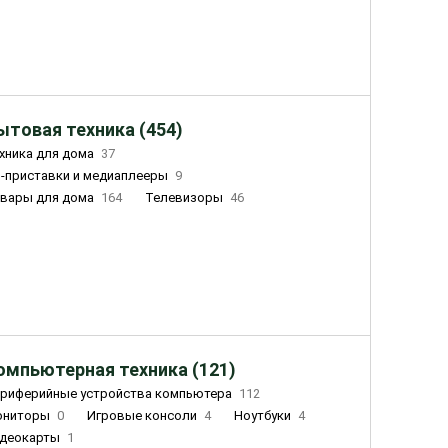
ытовая техника (454)
хника для дома
37
-приставки и медиаплееры
9
вары для дома
164
Телевизоры
46
ный дом
155
Чайники
23
лажнители воздуха
20
омпьютерная техника (121)
риферийные устройства компьютера
112
ониторы
0
Игровые консоли
4
Ноутбуки
4
деокарты
1