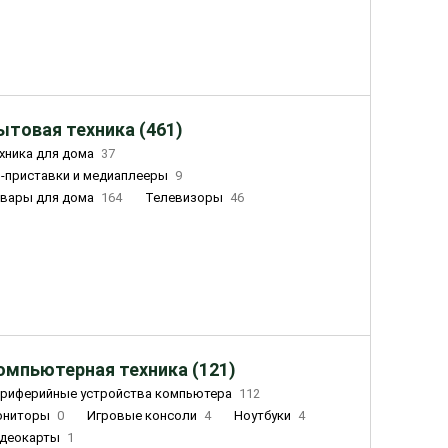
ытовая техника (461)
хника для дома
37
-приставки и медиаплееры
9
вары для дома
164
Телевизоры
46
ный дом
162
Чайники
23
лажнители воздуха
20
омпьютерная техника (121)
риферийные устройства компьютера
112
ониторы
0
Игровые консоли
4
Ноутбуки
4
деокарты
1