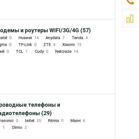
одемы и роутеры WIFI/3G/4G (57)
catel
0
Huawei
14
Anydata
7
Tenda
4
igma
0
TP-Link
0
ZTE
4
Xiaomi
13
xel
0
TCL
1
Cudy
0
Netcraze
14
роводные телефоны и
адиотелефоны (29)
nasonic
0
teXet
20
Ritmix
0
Maxvi
6
Q
1
Olmio
2