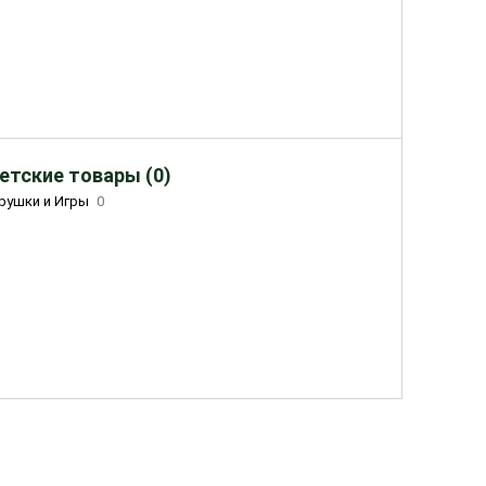
етские товары (0)
рушки и Игры
0