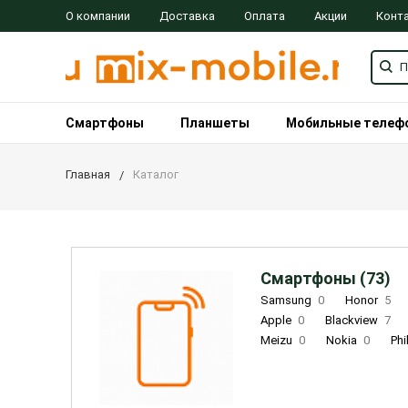
О компании
Доставка
Оплата
Акции
Конт
Смартфоны
Планшеты
Мобильные телеф
Главная
Каталог
Смартфоны (73)
Samsung
0
Honor
5
Apple
0
Blackview
7
Meizu
0
Nokia
0
Phi
Oukitel
0
OPPO
0
Re
INOI
1
ZTE
0
TCL
0
Coolpad
2