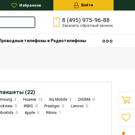
Войти
Избранное
8 (495) 975-96-88
Заказать
обратный
звонок
Проводные телефоны и Радиотелефоны
ланшеты (22)
amsung
2
Huawei
12
Bq Mobile
2
DIGMA
0
ackview
5
IRBIS
0
Prestigio
0
Lenovo
0
rboKids
0
Apple
0
Ritmix
1