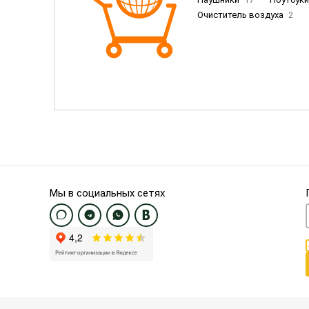
Очиститель воздуха
2
Пылесосы
9
Смартфо
Смартфоны Samsung
20
Смартфоны OnePlus/Pixel/U
Электронные книги EU
3
Мы в социальных сетях