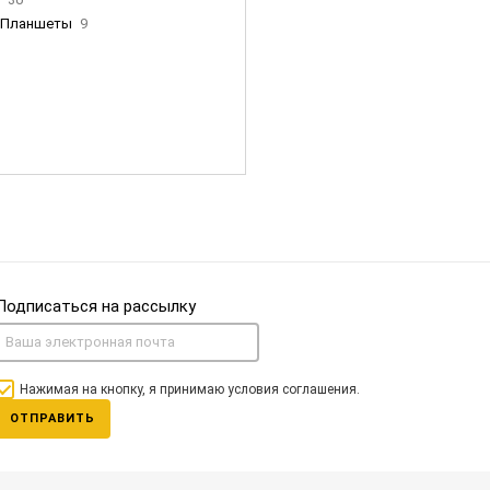
Планшеты
9
ны Apple
35
Фен Dyson
0
nigerz и тд
31
Часы
0
Подписаться на рассылку
Нажимая на кнопку, я принимаю условия соглашения.
ОТПРАВИТЬ