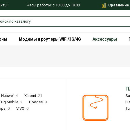
Сравнение
Часы работы: с 10.00 до 19.00
акты
оны
Модемы и роутеры WIFI/3G/4G
Аксессуары
П
Huawei
4
Xiaomi
21
S
Bq Mobile
2
Doogee
0
Bl
lips
0
VIVO
0
Tu
alme
9
Remade
0
Infinix
4
Tecno
18