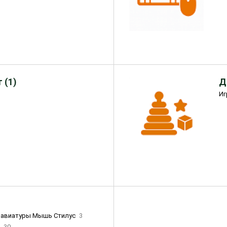
 (1)
Д
Иг
лавиатуры Мышь Стилус
3
и
30