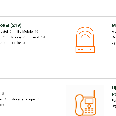
оны (219)
М
lcatel
0
Bq Mobile
46
Al
i
70
Nobby
0
Texet
14
D
'S
0
Strike
0
Zy
DIGMA
0
INOI
15
S
0
DIZO
0
Corn
0
Xenium
12
)
П
e
8
Р
ли
4
Аккумуляторы
0
Pa
89
B
3