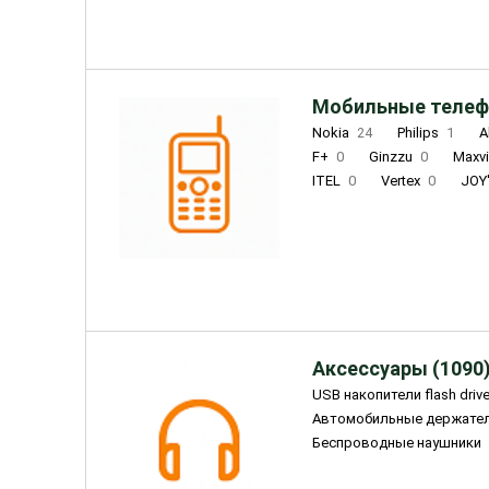
Мобильные телеф
Nokia
24
Philips
1
A
F+
0
Ginzzu
0
Maxv
ITEL
0
Vertex
0
JOY
Ulefone
0
Panasonic
0
Wigor
0
CAT
0
IRBI
Olmio
23
Fontel
15
Аксессуары (1090
USB накопители flash driv
Автомобильные держате
Беспроводные наушники
Внешние жесткие диски