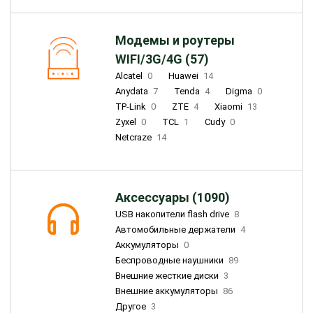
Модемы и роутеры
WIFI/3G/4G (57)
Alcatel
0
Huawei
14
Anydata
7
Tenda
4
Digma
0
TP-Link
0
ZTE
4
Xiaomi
13
Zyxel
0
TCL
1
Cudy
0
Netcraze
14
Аксессуары (1090)
USB накопители flash drive
8
Автомобильные держатели
4
Аккумуляторы
0
Беспроводные наушники
89
Внешние жесткие диски
3
Внешние аккумуляторы
86
Другое
3