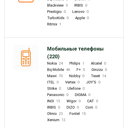
Blackview
5
IRBIS
0
Prestigio
0
Lenovo
0
TurboKids
0
Apple
0
Ritmix
1
Мобильные телефоны
(220)
Nokia
24
Philips
1
Alcatel
0
Bq Mobile
46
F+
0
Ginzzu
0
Maxvi
70
Nobby
0
Texet
14
ITEL
0
Vertex
0
JOY'S
0
Strike
0
Ulefone
0
Panasonic
0
DIGMA
0
INOI
15
Wigor
0
CAT
0
IRBIS
0
DIZO
0
Corn
0
Olmio
23
Fontel
15
Xenium
12