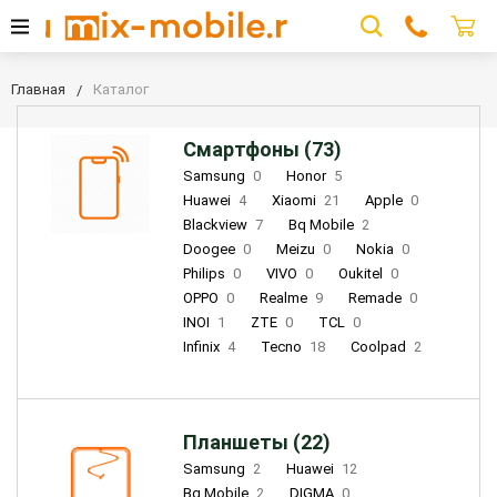
Главная
Каталог
Смартфоны (73)
Samsung
0
Honor
5
Huawei
4
Xiaomi
21
Apple
0
Blackview
7
Bq Mobile
2
Doogee
0
Meizu
0
Nokia
0
Philips
0
VIVO
0
Oukitel
0
OPPO
0
Realme
9
Remade
0
INOI
1
ZTE
0
TCL
0
Infinix
4
Tecno
18
Coolpad
2
Планшеты (22)
Samsung
2
Huawei
12
Bq Mobile
2
DIGMA
0