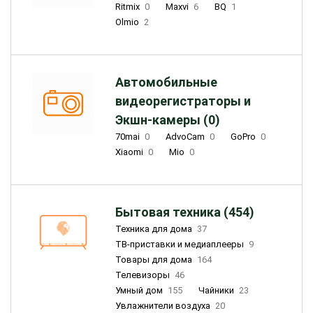
Ritmix
0
Maxvi
6
BQ
1
Olmio
2
Автомобильные
видеорегистраторы и
Экшн-камеры (0)
70mai
0
AdvoCam
0
GoPro
0
Xiaomi
0
Mio
0
Бытовая техника (454)
Техника для дома
37
ТВ-приставки и медиаплееры
9
Товары для дома
164
Телевизоры
46
Умный дом
155
Чайники
23
Увлажнители воздуха
20