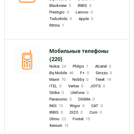
Blackview
5
IRBIS
0
Prestigio
0
Lenovo
0
TurboKids
0
Apple
0
Ritmix
1
Мобильные телефоны
(220)
Nokia
24
Philips
1
Alcatel
0
Bq Mobile
46
F+
0
Ginzzu
0
Maxvi
70
Nobby
0
Texet
14
ITEL
0
Vertex
0
JOY'S
0
Strike
0
Ulefone
0
Panasonic
0
DIGMA
0
INOI
15
Wigor
0
CAT
0
IRBIS
0
DIZO
0
Corn
0
Olmio
23
Fontel
15
Xenium
12