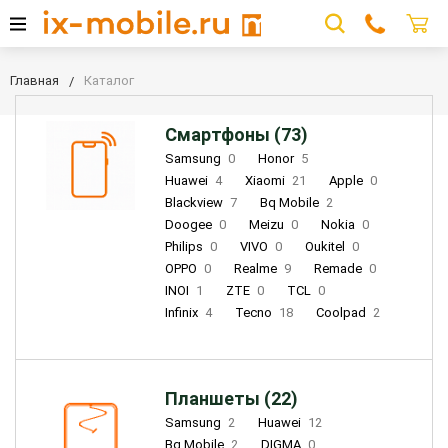
Главная
Каталог
Смартфоны (73)
Samsung
0
Honor
5
Huawei
4
Xiaomi
21
Apple
0
Blackview
7
Bq Mobile
2
Doogee
0
Meizu
0
Nokia
0
Philips
0
VIVO
0
Oukitel
0
OPPO
0
Realme
9
Remade
0
INOI
1
ZTE
0
TCL
0
Infinix
4
Tecno
18
Coolpad
2
Планшеты (22)
Samsung
2
Huawei
12
Bq Mobile
2
DIGMA
0