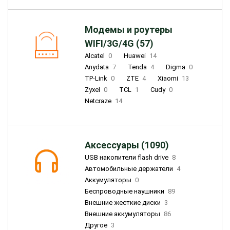
Модемы и роутеры
WIFI/3G/4G (57)
Alcatel
0
Huawei
14
Anydata
7
Tenda
4
Digma
0
TP-Link
0
ZTE
4
Xiaomi
13
Zyxel
0
TCL
1
Cudy
0
Netcraze
14
Аксессуары (1090)
USB накопители flash drive
8
Автомобильные держатели
4
Аккумуляторы
0
Беспроводные наушники
89
Внешние жесткие диски
3
Внешние аккумуляторы
86
Другое
3