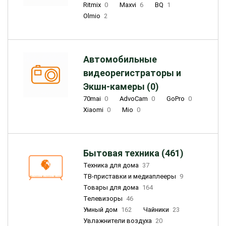
Ritmix
0
Maxvi
6
BQ
1
Olmio
2
Автомобильные
видеорегистраторы и
Экшн-камеры (0)
70mai
0
AdvoCam
0
GoPro
0
Xiaomi
0
Mio
0
Бытовая техника (461)
Техника для дома
37
ТВ-приставки и медиаплееры
9
Товары для дома
164
Телевизоры
46
Умный дом
162
Чайники
23
Увлажнители воздуха
20