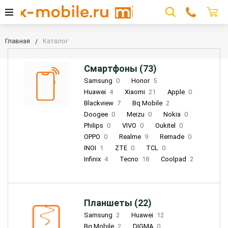
Главная
Каталог
Смартфоны (73)
Samsung
0
Honor
5
Huawei
4
Xiaomi
21
Apple
0
Blackview
7
Bq Mobile
2
Doogee
0
Meizu
0
Nokia
0
Philips
0
VIVO
0
Oukitel
0
OPPO
0
Realme
9
Remade
0
INOI
1
ZTE
0
TCL
0
Infinix
4
Tecno
18
Coolpad
2
Планшеты (22)
Samsung
2
Huawei
12
Bq Mobile
2
DIGMA
0