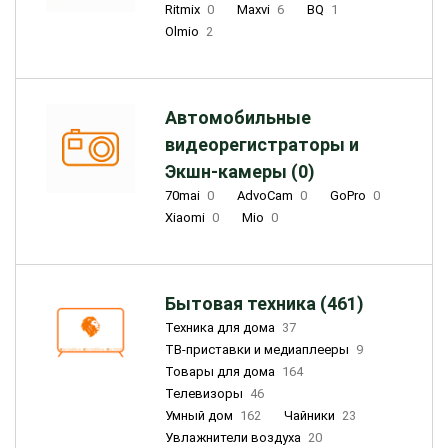
Ritmix
0
Maxvi
6
BQ
1
Olmio
2
Автомобильные
видеорегистраторы и
Экшн-камеры (0)
70mai
0
AdvoCam
0
GoPro
0
Xiaomi
0
Mio
0
Бытовая техника (461)
Техника для дома
37
ТВ-приставки и медиаплееры
9
Товары для дома
164
Телевизоры
46
Умный дом
162
Чайники
23
Увлажнители воздуха
20