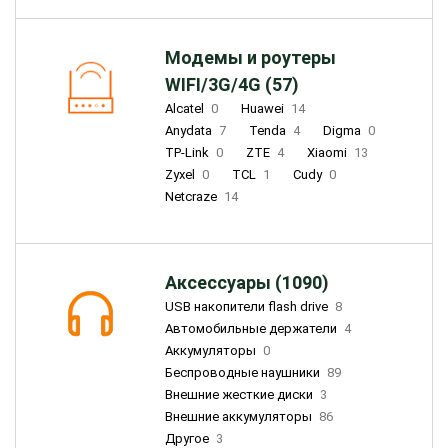
Модемы и роутеры
WIFI/3G/4G (57)
Alcatel
0
Huawei
14
Anydata
7
Tenda
4
Digma
0
TP-Link
0
ZTE
4
Xiaomi
13
Zyxel
0
TCL
1
Cudy
0
Netcraze
14
Аксессуары (1090)
USB накопители flash drive
8
Автомобильные держатели
4
Аккумуляторы
0
Беспроводные наушники
89
Внешние жесткие диски
3
Внешние аккумуляторы
86
Другое
3