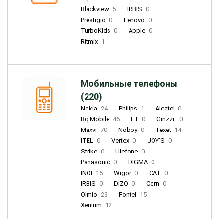
Blackview
5
IRBIS
0
Prestigio
0
Lenovo
0
TurboKids
0
Apple
0
Ritmix
1
Мобильные телефоны
(220)
Nokia
24
Philips
1
Alcatel
0
Bq Mobile
46
F+
0
Ginzzu
0
Maxvi
70
Nobby
0
Texet
14
ITEL
0
Vertex
0
JOY'S
0
Strike
0
Ulefone
0
Panasonic
0
DIGMA
0
INOI
15
Wigor
0
CAT
0
IRBIS
0
DIZO
0
Corn
0
Olmio
23
Fontel
15
Xenium
12