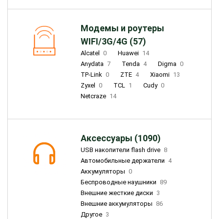
Модемы и роутеры
WIFI/3G/4G (57)
Alcatel
0
Huawei
14
Anydata
7
Tenda
4
Digma
0
TP-Link
0
ZTE
4
Xiaomi
13
Zyxel
0
TCL
1
Cudy
0
Netcraze
14
Аксессуары (1090)
USB накопители flash drive
8
Автомобильные держатели
4
Аккумуляторы
0
Беспроводные наушники
89
Внешние жесткие диски
3
Внешние аккумуляторы
86
Другое
3