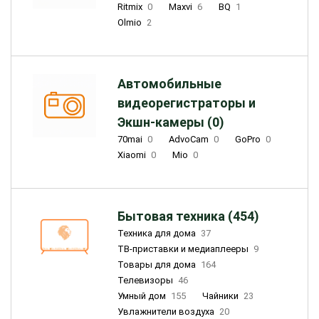
Ritmix
0
Maxvi
6
BQ
1
Olmio
2
Автомобильные
видеорегистраторы и
Экшн-камеры (0)
70mai
0
AdvoCam
0
GoPro
0
Xiaomi
0
Mio
0
Бытовая техника (454)
Техника для дома
37
ТВ-приставки и медиаплееры
9
Товары для дома
164
Телевизоры
46
Умный дом
155
Чайники
23
Увлажнители воздуха
20