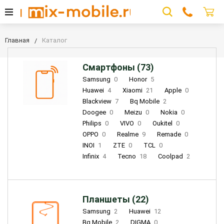
Главная
Каталог
Смартфоны (73)
Samsung
0
Honor
5
Huawei
4
Xiaomi
21
Apple
0
Blackview
7
Bq Mobile
2
Doogee
0
Meizu
0
Nokia
0
Philips
0
VIVO
0
Oukitel
0
OPPO
0
Realme
9
Remade
0
INOI
1
ZTE
0
TCL
0
Infinix
4
Tecno
18
Coolpad
2
Планшеты (22)
Samsung
2
Huawei
12
Bq Mobile
2
DIGMA
0