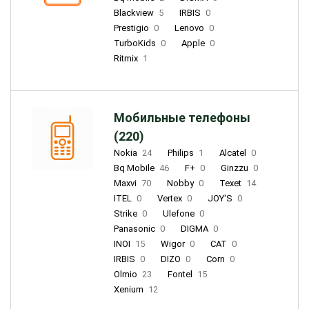
Blackview
5
IRBIS
0
Prestigio
0
Lenovo
0
TurboKids
0
Apple
0
Ritmix
1
Мобильные телефоны
(220)
Nokia
24
Philips
1
Alcatel
0
Bq Mobile
46
F+
0
Ginzzu
0
Maxvi
70
Nobby
0
Texet
14
ITEL
0
Vertex
0
JOY'S
0
Strike
0
Ulefone
0
Panasonic
0
DIGMA
0
INOI
15
Wigor
0
CAT
0
IRBIS
0
DIZO
0
Corn
0
Olmio
23
Fontel
15
Xenium
12