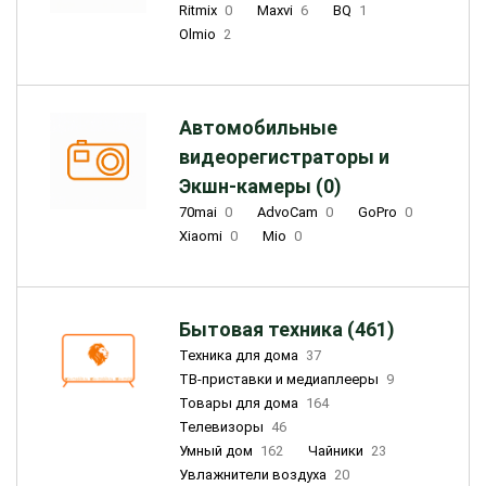
Ritmix
0
Maxvi
6
BQ
1
Olmio
2
Автомобильные
видеорегистраторы и
Экшн-камеры (0)
70mai
0
AdvoCam
0
GoPro
0
Xiaomi
0
Mio
0
Бытовая техника (461)
Техника для дома
37
ТВ-приставки и медиаплееры
9
Товары для дома
164
Телевизоры
46
Умный дом
162
Чайники
23
Увлажнители воздуха
20