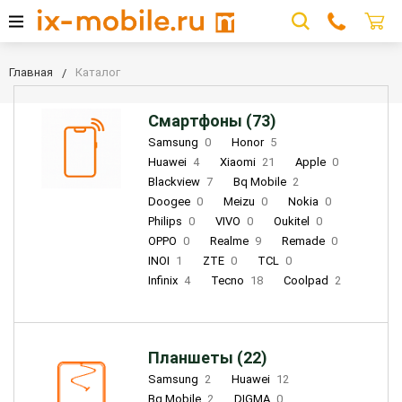
Главная
Каталог
Смартфоны (73)
Samsung
0
Honor
5
Huawei
4
Xiaomi
21
Apple
0
Blackview
7
Bq Mobile
2
Doogee
0
Meizu
0
Nokia
0
Philips
0
VIVO
0
Oukitel
0
OPPO
0
Realme
9
Remade
0
INOI
1
ZTE
0
TCL
0
Infinix
4
Tecno
18
Coolpad
2
Планшеты (22)
Samsung
2
Huawei
12
Bq Mobile
2
DIGMA
0