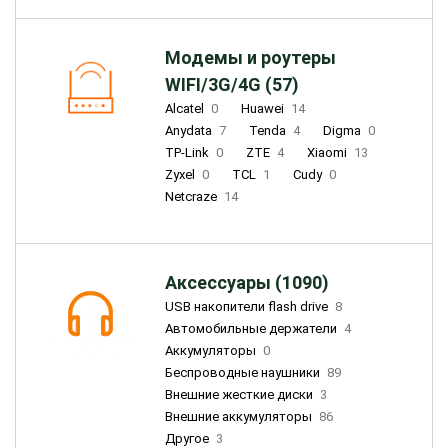
Модемы и роутеры
WIFI/3G/4G (57)
Alcatel
0
Huawei
14
Anydata
7
Tenda
4
Digma
0
TP-Link
0
ZTE
4
Xiaomi
13
Zyxel
0
TCL
1
Cudy
0
Netcraze
14
Аксессуары (1090)
USB накопители flash drive
8
Автомобильные держатели
4
Аккумуляторы
0
Беспроводные наушники
89
Внешние жесткие диски
3
Внешние аккумуляторы
86
Другое
3