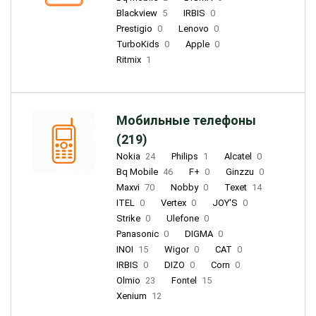
Blackview
5
IRBIS
0
Prestigio
0
Lenovo
0
TurboKids
0
Apple
0
Ritmix
1
Мобильные телефоны
(219)
Nokia
24
Philips
1
Alcatel
0
Bq Mobile
46
F+
0
Ginzzu
0
Maxvi
70
Nobby
0
Texet
14
ITEL
0
Vertex
0
JOY'S
0
Strike
0
Ulefone
0
Panasonic
0
DIGMA
0
INOI
15
Wigor
0
CAT
0
IRBIS
0
DIZO
0
Corn
0
Olmio
23
Fontel
15
Xenium
12