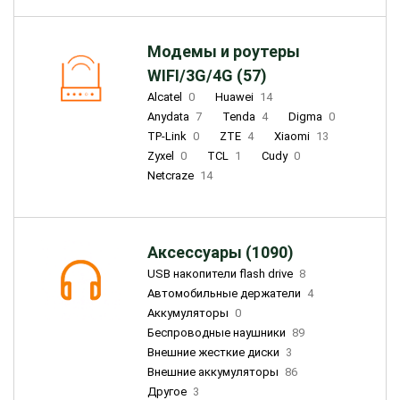
Модемы и роутеры
WIFI/3G/4G (57)
Alcatel
0
Huawei
14
Anydata
7
Tenda
4
Digma
0
TP-Link
0
ZTE
4
Xiaomi
13
Zyxel
0
TCL
1
Cudy
0
Netcraze
14
Аксессуары (1090)
USB накопители flash drive
8
Автомобильные держатели
4
Аккумуляторы
0
Беспроводные наушники
89
Внешние жесткие диски
3
Внешние аккумуляторы
86
Другое
3