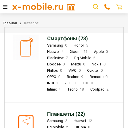
Главная
Каталог
Смартфоны (73)
Samsung
0
Honor
5
Huawei
4
Xiaomi
21
Apple
0
Blackview
7
Bq Mobile
2
Doogee
0
Meizu
0
Nokia
0
Philips
0
VIVO
0
Oukitel
0
OPPO
0
Realme
9
Remade
0
INOI
1
ZTE
0
TCL
0
Infinix
4
Tecno
18
Coolpad
2
Планшеты (22)
Samsung
2
Huawei
12
Bq Mobile
2
DIGMA
0