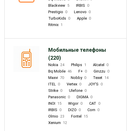
Blackview
5
IRBIS
0
Prestigio
0
Lenovo
0
TurboKids
0
Apple
0
Ritmix
1
Мобильные телефоны
(220)
Nokia
24
Philips
1
Alcatel
0
Bq Mobile
46
F+
0
Ginzzu
0
Maxvi
70
Nobby
0
Texet
14
ITEL
0
Vertex
0
JOY'S
0
Strike
0
Ulefone
0
Panasonic
0
DIGMA
0
INOI
15
Wigor
0
CAT
0
IRBIS
0
DIZO
0
Corn
0
Olmio
23
Fontel
15
Xenium
12