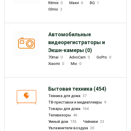
Ritmix
0
Maxvi
6
BQ
1
Olmio
2
Автомобильные
видеорегистраторы и
Экшн-камеры (0)
70mai
0
AdvoCam
0
GoPro
0
Xiaomi
0
Mio
0
Бытовая техника (454)
Техника для дома
37
ТВ-приставки и медиаплееры
9
Товары для дома
164
Телевизоры
46
Умный дом
155
Чайники
23
Увлажнители воздуха
20