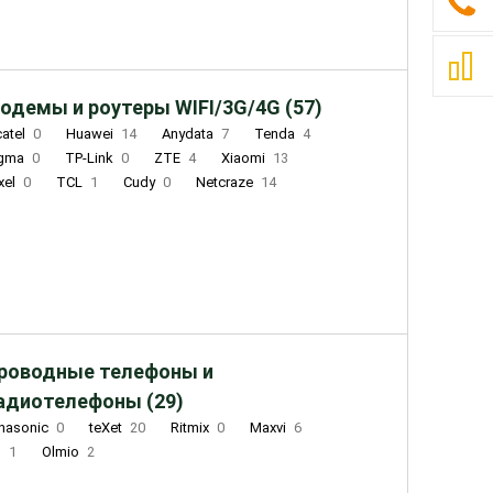
одемы и роутеры WIFI/3G/4G (57)
catel
0
Huawei
14
Anydata
7
Tenda
4
igma
0
TP-Link
0
ZTE
4
Xiaomi
13
xel
0
TCL
1
Cudy
0
Netcraze
14
роводные телефоны и
адиотелефоны (29)
nasonic
0
teXet
20
Ritmix
0
Maxvi
6
Q
1
Olmio
2