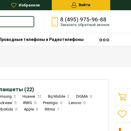
Войти
Избранное
8 (495) 975-96-88
Заказать
обратный
звонок
Проводные телефоны и Радиотелефоны
ланшеты (22)
amsung
2
Huawei
12
Bq Mobile
2
DIGMA
0
ackview
5
IRBIS
0
Prestigio
0
Lenovo
0
rboKids
0
Apple
0
Ritmix
1