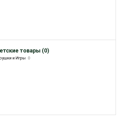
етские товары (0)
рушки и Игры
0