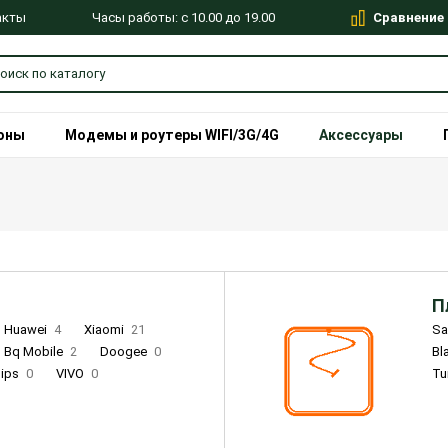
Сравнение
Часы работы: с 10.00 до 19.00
акты
оны
Модемы и роутеры WIFI/3G/4G
Аксессуары
П
Huawei
4
Xiaomi
21
S
Bq Mobile
2
Doogee
0
Bl
lips
0
VIVO
0
Tu
alme
9
Remade
0
Infinix
4
Tecno
18