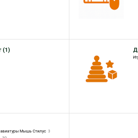
 (1)
Д
Иг
лавиатуры Мышь Стилус
3
и
30