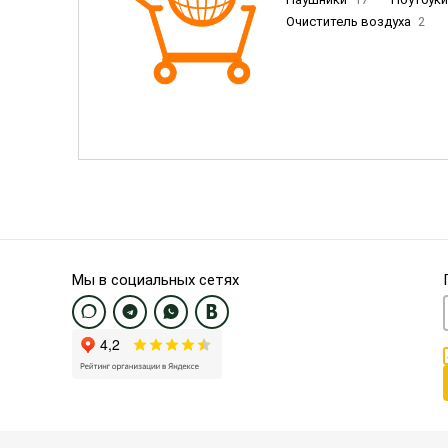
Очиститель воздуха
2
Пылесосы
9
Смартфо
Смартфоны Samsung
20
Смартфоны OnePlus/Pixel/U
Электронные книги EU
3
Мы в социальных сетях