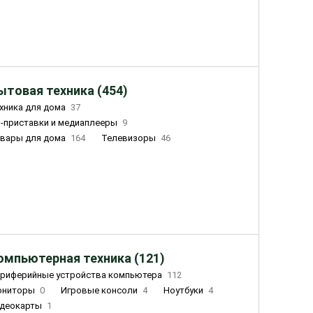
ытовая техника (454)
хника для дома
37
-приставки и медиаплееры
9
вары для дома
164
Телевизоры
46
ный дом
155
Чайники
23
лажнители воздуха
20
омпьютерная техника (121)
риферийные устройства компьютера
112
ониторы
0
Игровые консоли
4
Ноутбуки
4
деокарты
1