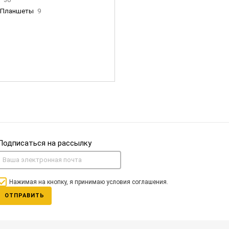
Планшеты
9
ны Apple
35
Фен Dyson
0
nigerz и тд
31
Часы
0
Подписаться на рассылку
Нажимая на кнопку, я принимаю условия соглашения.
ОТПРАВИТЬ