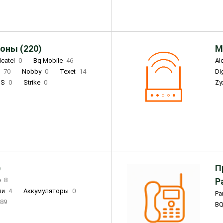
оны (220)
М
lcatel
0
Bq Mobile
46
Al
i
70
Nobby
0
Texet
14
D
'S
0
Strike
0
Zy
DIGMA
0
INOI
15
S
0
DIZO
0
Corn
0
Xenium
12
)
П
e
8
Р
ли
4
Аккумуляторы
0
Pa
89
B
3