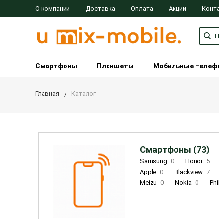
О компании
Доставка
Оплата
Акции
Конт
Смартфоны
Планшеты
Мобильные телеф
Главная
Каталог
Смартфоны (73)
Samsung
0
Honor
5
Apple
0
Blackview
7
Meizu
0
Nokia
0
Phi
Oukitel
0
OPPO
0
Re
INOI
1
ZTE
0
TCL
0
Coolpad
2