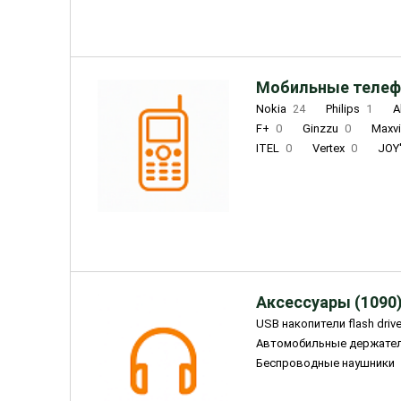
Мобильные телеф
Nokia
24
Philips
1
A
F+
0
Ginzzu
0
Maxv
ITEL
0
Vertex
0
JOY
Ulefone
0
Panasonic
0
Wigor
0
CAT
0
IRBI
Olmio
23
Fontel
15
Аксессуары (1090
USB накопители flash driv
Автомобильные держате
Беспроводные наушники
Внешние жесткие диски