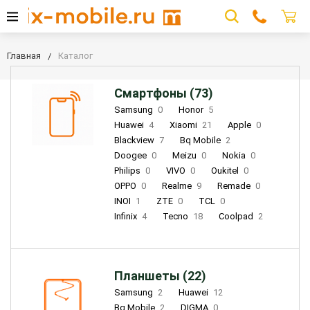
Главная
Каталог
Смартфоны (73)
Samsung
0
Honor
5
Huawei
4
Xiaomi
21
Apple
0
Blackview
7
Bq Mobile
2
Doogee
0
Meizu
0
Nokia
0
Philips
0
VIVO
0
Oukitel
0
OPPO
0
Realme
9
Remade
0
INOI
1
ZTE
0
TCL
0
Infinix
4
Tecno
18
Coolpad
2
Планшеты (22)
Samsung
2
Huawei
12
Bq Mobile
2
DIGMA
0