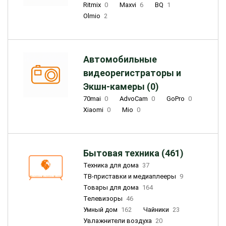
Ritmix
0
Maxvi
6
BQ
1
Olmio
2
Автомобильные
видеорегистраторы и
Экшн-камеры (0)
70mai
0
AdvoCam
0
GoPro
0
Xiaomi
0
Mio
0
Бытовая техника (461)
Техника для дома
37
ТВ-приставки и медиаплееры
9
Товары для дома
164
Телевизоры
46
Умный дом
162
Чайники
23
Увлажнители воздуха
20