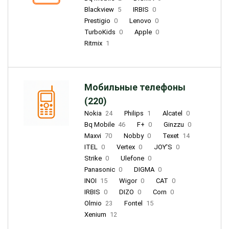
Blackview
5
IRBIS
0
Prestigio
0
Lenovo
0
TurboKids
0
Apple
0
Ritmix
1
Мобильные телефоны
(220)
Nokia
24
Philips
1
Alcatel
0
Bq Mobile
46
F+
0
Ginzzu
0
Maxvi
70
Nobby
0
Texet
14
ITEL
0
Vertex
0
JOY'S
0
Strike
0
Ulefone
0
Panasonic
0
DIGMA
0
INOI
15
Wigor
0
CAT
0
IRBIS
0
DIZO
0
Corn
0
Olmio
23
Fontel
15
Xenium
12