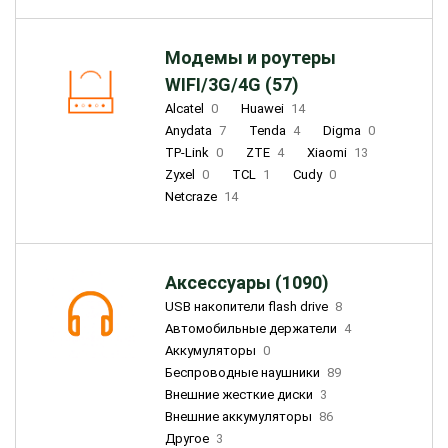
Модемы и роутеры
WIFI/3G/4G (57)
Alcatel
0
Huawei
14
Anydata
7
Tenda
4
Digma
0
TP-Link
0
ZTE
4
Xiaomi
13
Zyxel
0
TCL
1
Cudy
0
Netcraze
14
Аксессуары (1090)
USB накопители flash drive
8
Автомобильные держатели
4
Аккумуляторы
0
Беспроводные наушники
89
Внешние жесткие диски
3
Внешние аккумуляторы
86
Другое
3