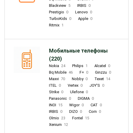
Blackview
5
IRBIS
0
Prestigio
0
Lenovo
0
TurboKids
0
Apple
0
Ritmix
1
Мобильные телефоны
(220)
Nokia
24
Philips
1
Alcatel
0
Bq Mobile
46
F+
0
Ginzzu
0
Maxvi
70
Nobby
0
Texet
14
ITEL
0
Vertex
0
JOY'S
0
Strike
0
Ulefone
0
Panasonic
0
DIGMA
0
INOI
15
Wigor
0
CAT
0
IRBIS
0
DIZO
0
Corn
0
Olmio
23
Fontel
15
Xenium
12