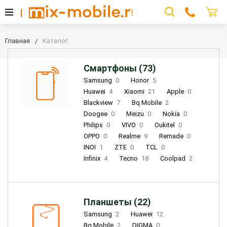
Главная
Каталог
Смартфоны (73)
Samsung
0
Honor
5
Huawei
4
Xiaomi
21
Apple
0
Blackview
7
Bq Mobile
2
Doogee
0
Meizu
0
Nokia
0
Philips
0
VIVO
0
Oukitel
0
OPPO
0
Realme
9
Remade
0
INOI
1
ZTE
0
TCL
0
Infinix
4
Tecno
18
Coolpad
2
Планшеты (22)
Samsung
2
Huawei
12
Bq Mobile
2
DIGMA
0