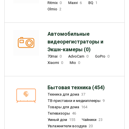
Ritmix
0
Maxvi
6
BQ
1
Olmio
2
Автомобильные
видеорегистраторы и
Экшн-камеры (0)
70mai
0
AdvoCam
0
GoPro
0
Xiaomi
0
Mio
0
Бытовая техника (454)
Техника для дома
37
ТВ-приставки и медиаплееры
9
Товары для дома
164
Телевизоры
46
Умный дом
155
Чайники
23
Увлажнители воздуха
20