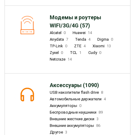
Модемы и роутеры
WIFI/3G/4G (57)
Alcatel
0
Huawei
14
Anydata
7
Tenda
4
Digma
0
TP-Link
0
ZTE
4
Xiaomi
13
Zyxel
0
TCL
1
Cudy
0
Netcraze
14
Аксессуары (1090)
USB накопители flash drive
8
Автомобильные держатели
4
Аккумуляторы
0
Беспроводные наушники
89
Внешние жесткие диски
3
Внешние аккумуляторы
86
Другое
3